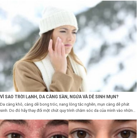
LOGS
IỚI
HIỆU
INIC
 SPA
VÌ SAO TRỜI LẠNH, DA CÀNG SẦN, NGỨA VÀ DỄ SINH MỤN?
Da càng khô, càng dễ bong tróc, nang lông tắc nghẽn, mụn càng dễ phát
sinh. Do đó hãy thay đổi một chút quy trình chăm sóc da của mình vào những
ngày trời lạnh để bảo vệ làn da hoàn hảo nhất nhé.