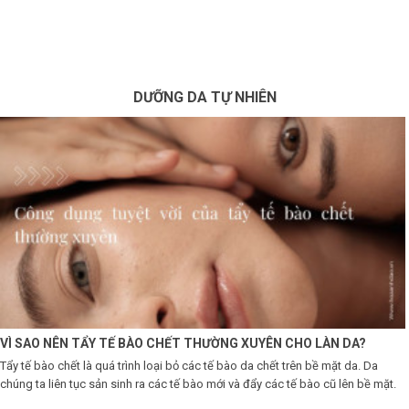
×
BRANDS
ANDS
DƯỠNG DA TỰ NHIÊN
FEATURED BRAND
HĂM
SÓC
DA
RANG
IỂM
HĂM
VÌ SAO NÊN TẨY TẾ BÀO CHẾT THƯỜNG XUYÊN CHO LÀN DA?
SÓC
Tẩy tế bào chết là quá trình loại bỏ các tế bào da chết trên bề mặt da. Da
ODY
chúng ta liên tục sản sinh ra các tế bào mới và đẩy các tế bào cũ lên bề mặt.