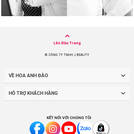
Lên Đầu Trang
© CÔNG TY TNHH J BEAUTY
VỀ HOA ANH ĐÀO
HỖ TRỢ KHÁCH HÀNG
CÔNG TY TNHH J BEAUTY
Quy định về thanh toán
Mã số thuế: 0316044765
KẾT NỐI VỚI CHÚNG TÔI
Chính sách vận chuyển, giao nhận
Liên hệ: (028).7303.9118
Chính sách đổi trả và hoàn tiền