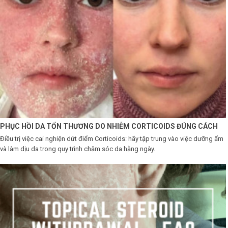
Shop All Brand A-
Z
PHỤC HỒI DA TỔN THƯƠNG DO NHIỄM CORTICOIDS ĐÚNG CÁCH
Điều trị việc cai nghiện dứt điểm Corticoids: hãy tập trung vào việc dưỡng ẩm
và làm dịu da trong quy trình chăm sóc da hằng ngày.