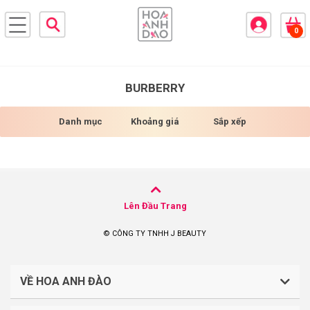
×
0
BRANDS
ANDS
FEATURED BRAND
BURBERRY
HĂM
Danh mục
Khoảng giá
Sắp xếp
SÓC
DA
RANG
IỂM
Lên Đầu Trang
© CÔNG TY TNHH J BEAUTY
HĂM
SÓC
ODY
VỀ HOA ANH ĐÀO