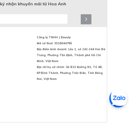
ký nhận khuyến mãi từ Hoa Anh
Công ty TNHH J Beauty
Mã số thuế: 0316044765
Địa điểm kinh doanh: Lầu 1, số 242-244 Hai Bà
Trưng, Phường Tân Định, Thành phố Hồ Chí
Minh, Việt Nam
Địa chỉ trụ sở chính: Số B13 Đường N1, Tổ 4B,
KP.Bình Thành, Phường Trấn Biên, Tỉnh Đồng
Nai, Việt Nam