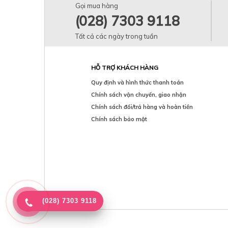
Dibi Milano
Gọi mua hàng
DIOR
(028) 7303 9118
Diptyque
Dr.Spiller
Tất cả các ngày trong tuần
Endocare
Fusion Meso
Galderma
HỖ TRỢ KHÁCH HÀNG
Gucci
Quy định và hình thức thanh toán
Heliocare
Hermes
Chính sách vận chuyển, giao nhận
Hush & Hush
Chính sách đổi/trả hàng và hoàn tiền
HyaLuaL
Chính sách bảo mật
Image Skincare
Jo Malone
KILIAN
Lancome
Le Labo
Louis Vuitton
Maison Francis Kurkdjian
Maison Margiela
(028) 7303 9118
Marc Jacobs
Maria Galland
MartiDerm