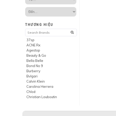
THƯƠNG HIỆU
37sp
ACNE Rx
Agestop
Beauty & Go
Bella Belle
Bond No 9
Burberry
Bvlgari
Calvin Klein
Carolina Herrera
Chloé
Christian Louboutin
CosmeRx
CREED
Dermalogica