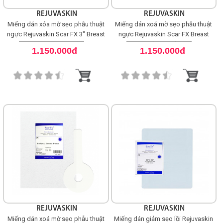
LOGS
REJUVASKIN
REJUVASKIN
Miếng dán xóa mờ sẹo phẫu thuật
Miếng dán xoá mờ sẹo phẫu thuật
ngực Rejuvaskin Scar FX 3″ Breast
ngực Rejuvaskin Scar FX Breast
Circle (Hình tròn)
Piece (Hình mỏ neo)
IỚI
1.150.000đ
1.150.000đ
HIỆU
INIC
 SPA
REJUVASKIN
REJUVASKIN
Miếng dán xoá mờ sẹo phẫu thuật
Miếng dán giảm sẹo lồi Rejuvaskin