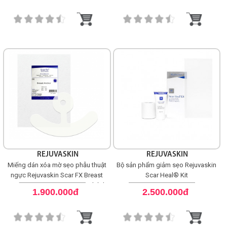
REJUVASKIN
REJUVASKIN
Miếng dán xóa mờ sẹo phẫu thuật
Bộ sản phẩm giảm sẹo Rejuvaskin
ngực Rejuvaskin Scar FX Breast
Scar Heal® Kit
Anchor Silicone Scar Sheets (Hình
1.900.000đ
2.500.000đ
mỏ neo)