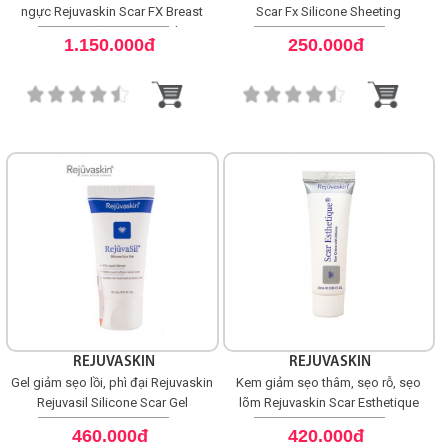
ngực Rejuvaskin Scar FX Breast
Scar Fx Silicone Sheeting
Lollipop (Hình kẹo mút)
Shop All Brand A-
1.150.000đ
250.000đ
Z
REJUVASKIN
REJUVASKIN
Gel giảm sẹo lồi, phì đại Rejuvaskin
Kem giảm sẹo thâm, sẹo rỗ, sẹo
Rejuvasil Silicone Scar Gel
lõm Rejuvaskin Scar Esthetique
460.000đ
420.000đ