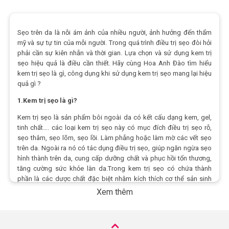
Sẹo trên da là nỗi ám ảnh của nhiều người, ảnh hưởng đến thẩm
mỹ và sự tự tin của mỗi người. Trong quá trình điều trị sẹo đòi hỏi
phải cần sự kiên nhẫn và thời gian. Lựa chọn và sử dụng kem trị
sẹo hiệu quả là điều cần thiết. Hãy cùng Hoa Anh Đào tìm hiểu
kem trị sẹo là gì, công dụng khi sử dụng kem trị sẹo mang lại hiệu
quả gì ?
1.Kem trị sẹo là gì?
Kem trị sẹo là sản phẩm bôi ngoài da có kết cấu dạng kem, gel,
tinh chất…. các loại kem trị sẹo này có mục đích điều trị sẹo rỗ,
sẹo thâm, sẹo lõm, sẹo lồi. Làm phẳng hoặc làm mờ các vết sẹo
trên da. Ngoài ra nó có tác dụng điều trị sẹo, giúp ngăn ngừa sẹo
hình thành trên da, cung cấp dưỡng chất và phục hồi tổn thương,
tăng cường sức khỏe làn da.Trong kem trị sẹo có chứa thành
phần là các dược chất đặc biệt nhằm kích thích cơ thể sản sinh
collagen, hỗ trợ tái cấu trúc da bị phá vỡ do sẹo khiến cho các sợi
Xem thêm
liên kết dưới da bền chặt hơn. Ngoài ra còn ức chế các sắc tố
melanin để làm đều màu da, từ đó làn da dần phục hồi về trạng
thái ban đầu.