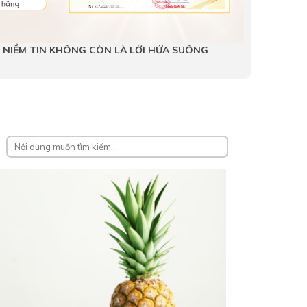
HI NIỀM TIN KHÔNG CÒN LÀ LỜI HỨA SUÔNG
HIỆU QU