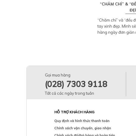
“CHĂM CHỈ” & “Đ
ĐẸ
“Chăm chỉ” và “đều đ
tay xinh đẹp. Mình 
hàng ngày đơn giản m
Gọi mua hàng
(028) 7303 9118
Tất cả các ngày trong tuần
HỖ TRỢ KHÁCH HÀNG
Quy định và hình thức thanh toán
Chính sách vận chuyển, giao nhận
Chính sách đổi/trả hàng và hoàn tiền