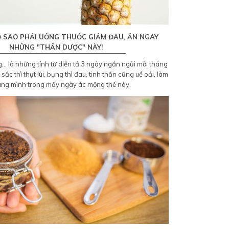
 SAO PHẢI UỐNG THUỐC GIẢM ĐAU, ĂN NGAY
NHỮNG "THẦN DƯỢC" NÀY!
... là những tính từ diễn tả 3 ngày ngắn ngủi mỗi tháng
ắc thì thụt lùi, bụng thì đau, tinh thần cũng uể oải, làm
úng mình trong mấy ngày ác mộng thế này.