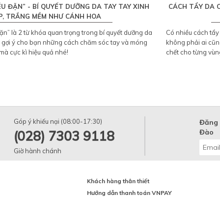
ỀU ĐẶN” - BÍ QUYẾT DƯỠNG DA TAY TAY XINH
CÁCH TẨY DA 
P, TRẮNG MỀM NHƯ CÁNH HOA
ặn” là 2 từ khóa quan trọng trong bí quyết dưỡng da
Có nhiều cách tẩy
sẽ gợi ý cho bạn những cách chăm sóc tay và móng
không phải ai cũn
à cực kì hiệu quả nhé!
chết cho từng vùng
Góp ý khiếu nại (08:00-17:30)
Đăng 
(028) 7303 9118
Đào
Giờ hành chánh
Khách hàng thân thiết
Hướng dẫn thanh toán VNPAY