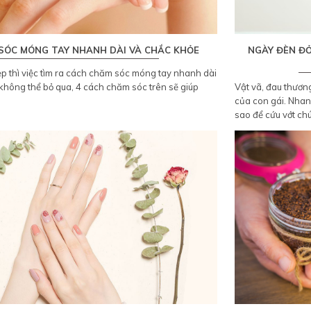
SÓC MÓNG TAY NHANH DÀI VÀ CHẮC KHỎE
NGÀY ĐÈN ĐỎ
p thì việc tìm ra cách chăm sóc móng tay nhanh dài
 không thể bỏ qua, 4 cách chăm sóc trên sẽ giúp
Vật vã, đau thương
của con gái. Nhan s
sao để cứu vớt ch