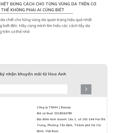
CHẾT ĐÚNG CÁCH CHO TỪNG VÙNG DA TRÊN CƠ
THỂ KHÔNG PHẢI AI CŨNG BIẾT
 da chết cho từng vùng da quan trọng hiệu quả nhất
g biết đến. Hãy cùng mình tìm hiểu các cách tẩy da
 trên cơ thể nhé.
ký nhận khuyến mãi từ Hoa Anh
Công ty TNHH J Beauty
Mã số thuế: 0316044765
Địa điểm kinh doanh: Lầu 1, số 242-244 Hai Bà
Trưng, Phường Tân Định, Thành phố Hồ Chí
Minh, Việt Nam