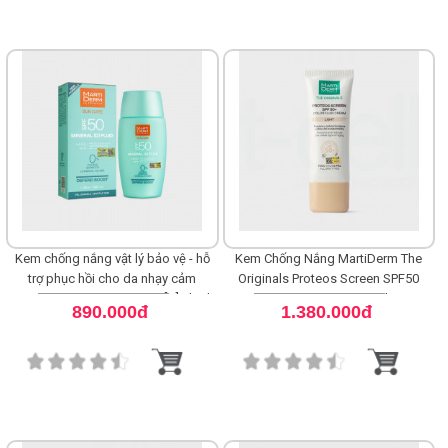
Kem chống nắng vật lý bảo vệ - hỗ
Kem Chống Nắng MartiDerm The
trợ phục hồi cho da nhạy cảm
Originals Proteos Screen SPF50
MartiDerm SPF 50 Mineral [D] Fluid
Color Fluid Cream Light
890.000đ
1.380.000đ