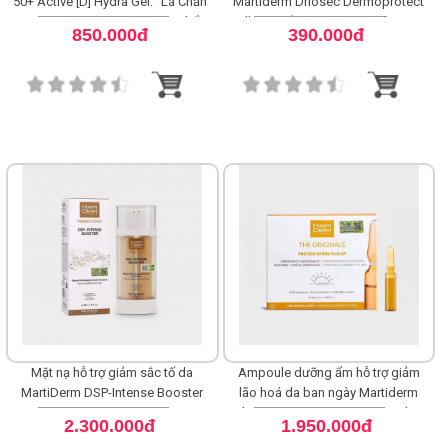
50+ Active [D] Hydra Gel: "Lá Chắn"
Martiderm Driosec Dermoprotect
Toàn Diện Cho Người Chơi Thể
Roll-on: Giải Pháp Khô Thoáng 48H
LOGS
850.000đ
390.000đ
Thao
IỚI
HIỆU
INIC
 SPA
Mặt nạ hỗ trợ giảm sắc tố da
Ampoule dưỡng ẩm hỗ trợ giảm
MartiDerm DSP-Intense Booster
lão hoá da ban ngày Martiderm
The Originals Proteos Hydra Plus
2.300.000đ
1.950.000đ
SP