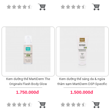
Shop All Brand A-
Z
Kem dưỡng thể MartiDerm The
Kem dưỡng thể sáng da & ngừa
Originals Flash Body Glow
thâm sạm MartiDerm DSP-Specific
Body
1.750.000đ
1.500.000đ