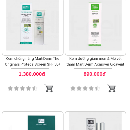
Kem chống nắng MartiDerm The
Kem dưỡng giảm mụn & Mờ vết
Originals Proteos Screen SPF 50+
thâm MartiDerm Acniover Cicavent
Fluid Cream
1.380.000đ
890.000đ