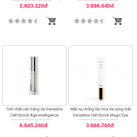
Intelligence Make-Peace Hand
Age Intelligence Peace Booster
2.823.120đ
3.896.640đ
Cream
Tinh chất cân bằng da Swissline
Mặt nạ chống lão hóa da vùng mắt
Cell Shock Age Intelligence
Swissline Cell Shock Magic Eye
Essential Serum
Mask
6.645.240đ
3.668.760đ