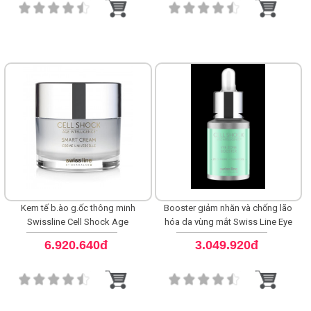
Kem tế b.ào g.ốc thông minh
Booster giảm nhăn và chống lão
Swissline Cell Shock Age
hóa da vùng mắt Swiss Line Eye
Intelligence™ Smart Cream
Zone Booster
6.920.640đ
3.049.920đ