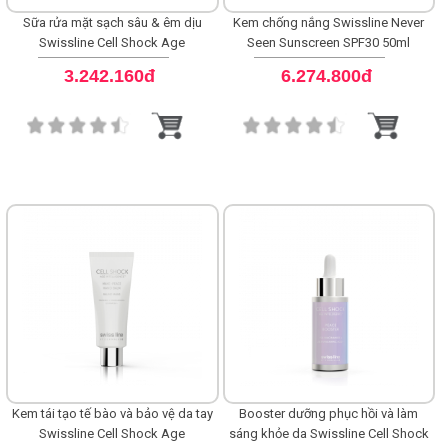
Sữa rửa mặt sạch sâu & êm dịu
Kem chống nắng Swissline Never
Swissline Cell Shock Age
Seen Sunscreen SPF30 50ml
Intelligence Skin-Refining Foam
3.242.160đ
6.274.800đ
Cleanser
Kem tái tạo tế bào và bảo vệ da tay
Booster dưỡng phục hồi và làm
Swissline Cell Shock Age
sáng khỏe da Swissline Cell Shock