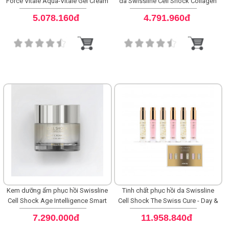
Force Vitale Aqua-Vitale Gel Cream
da Swissline Cell Shock Collagen
Balm Cleanser
LOGS
5.078.160đ
4.791.960đ
IỚI
HIỆU
INIC
 SPA
Kem dưỡng ẩm phục hồi Swissline
Tinh chất phục hồi da Swissline
Cell Shock Age Intelligence Smart
Cell Shock The Swiss Cure - Day &
Cream Rich
Night
7.290.000đ
11.958.840đ