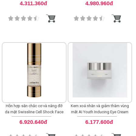
4.311.360đ
4.980.960đ
Boosting Essence
Hỗn hợp săn chắc cơ và nâng đỡ
Kem xoá nhăn và giảm thâm vùng
da mặt Swissline Cell Shock Face
mắt AI Youth Inducing Eye Cream
Lifting Complex II
6.920.640đ
6.177.600đ