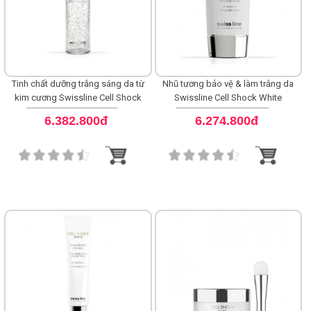
Tinh chất dưỡng trắng sáng da từ
Nhũ tương bảo vệ & làm trắng da
kim cương Swissline Cell Shock
Swissline Cell Shock White
Brightening Diamond Essence
Brightening Bi-Phase Veil SPF
6.382.800đ
6.274.800đ
45+++