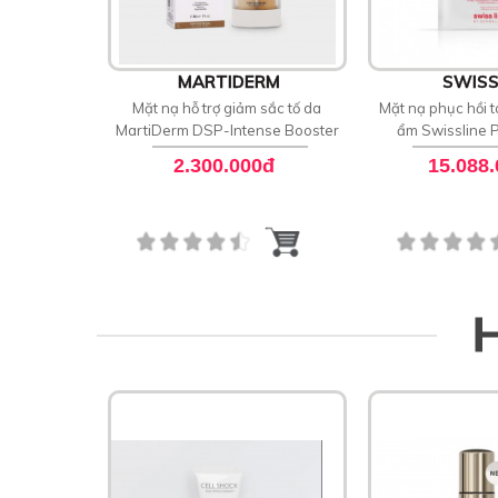
MARTIDERM
SWISS
Mặt nạ hỗ trợ giảm sắc tố da
Mặt nạ phục hồi t
MartiDerm DSP-Intense Booster
ẩm Swissline P
Treatment Pro-
2.300.000đ
15.088