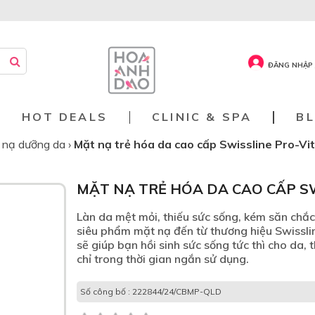
ĐĂNG NHẬP 
HOT DEALS
CLINIC & SPA
B
 nạ dưỡng da
›
Mặt nạ trẻ hóa da cao cấp Swissline Pro-Vit
MẶT NẠ TRẺ HÓA DA CAO CẤP S
Làn da mệt mỏi, thiếu sức sống, kém săn chắc
siêu phẩm mặt nạ đến từ thương hiệu Swissli
sẽ giúp bạn hồi sinh sức sống tức thì cho da,
chỉ trong thời gian ngắn sử dụng.
Số công bố : 222844/24/CBMP-QLD