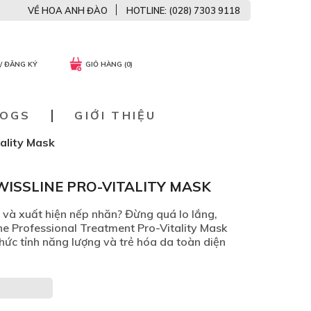
VỀ HOA ANH ĐÀO
HOTLINE: (028) 7303 9118
/ ĐĂNG KÝ
GIỎ HÀNG (0)
LOGS
GIỚI THIỆU
ality Mask
WISSLINE PRO-VITALITY MASK
 và xuất hiện nếp nhăn? Đừng quá lo lắng,
ne Professional Treatment Pro-Vitality Mask
 thức tỉnh năng lượng và trẻ hóa da toàn diện