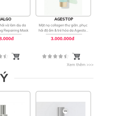
ALGO
AGESTOP
S
hồi và làm dịu da
Mặt nạ collagen thư giãn, phục
Mặt nạ 
ng Repairing Mask
hồi độ ẩm & trẻ hóa da Agestop
Skincod
Marine Collagen Sleeping Mask
Mo
8.000đ
3.000.000đ
2
Xem thêm >>>
 Ý