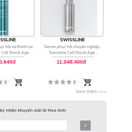
SSLINE
SWISSLINE
S
ục hồi và thanh lọc
Serum phục hồi chuyên nghiệp
Kem dư
e Cell Shock Age
Swissline Cell Shock Age
Swissli
 Unclogging Water
Intelligence Pro-Recovery Serum
Intellige
0.640đ
11.048.400đ
7
Xem thêm >>>
ký nhận khuyến mãi từ Hoa Anh