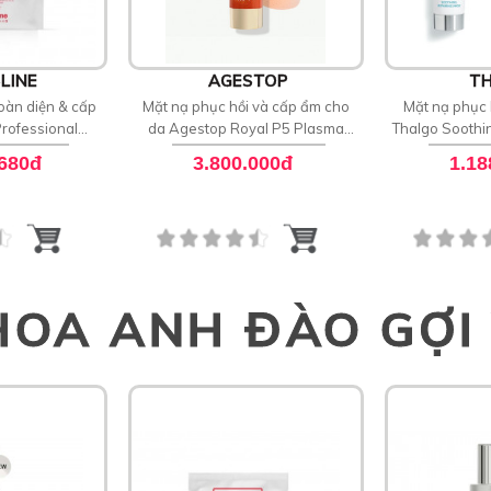
LINE
AGESTOP
TH
oàn diện & cấp
Mặt nạ phục hồi và cấp ẩm cho
Mặt nạ phục 
rofessional
da Agestop Royal P5 Plasma
Thalgo Soothi
Recovery Mask
SOS Ultra Mask
.680đ
3.800.000đ
1.18
HOA ANH ĐÀO GỢI