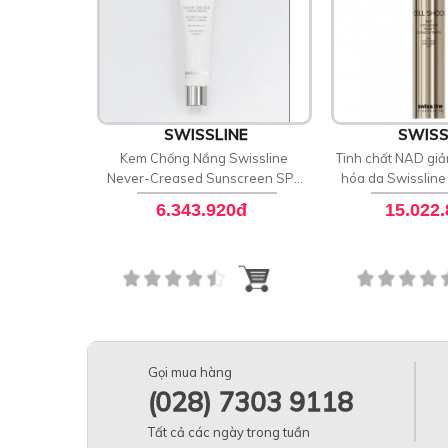
SWISSLINE
SWISS
Kem Chống Nắng Swissline
Tinh chất NAD giả
Never-Creased Sunscreen SPF
hóa da Swissline
50 PA++++
Night Conc
6.343.920đ
15.022
Gọi mua hàng
(028) 7303 9118
Tất cả các ngày trong tuần