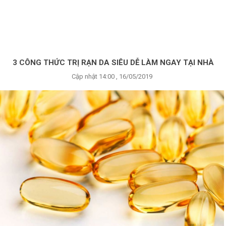
×
BRANDS
ANDS
FEATURED BRAND
3 CÔNG THỨC TRỊ RẠN DA SIÊU DỄ LÀM NGAY TẠI NHÀ
Cập nhật 14:00 , 16/05/2019
HĂM
SÓC
DA
RANG
IỂM
HĂM
SÓC
ODY