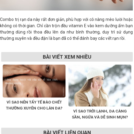
Combo trị rạn da này rất đơn giản, phù hợp với cô nàng mèo lười hoặc
không có thời gian. Chỉ cần trộn đều vitamin E vào kem dưỡng ẩm bạn
thường dùng rồi thoa đều lên da như bình thường, duy trì sử dụng
thường xuyên và đều đặn là bạn đã có thể đánh bay các vết rạn rồi.
BÀI VIẾT XEM NHIỀU
VÌ SAO NÊN TẨY TẾ BÀO CHẾT
THƯỜNG XUYÊN CHO LÀN DA?
VÌ SAO TRỜI LẠNH, DA CÀNG
SẦN, NGỨA VÀ DỄ SINH MỤN?
BÀI VIẾT LIÊN QUAN