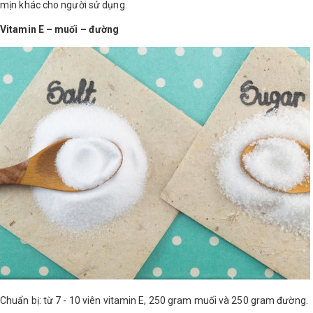
mịn khác cho người sử dụng.
Shop All Brand A-
Vitamin E – muối – đường
Z
Chuẩn bị: từ 7 - 10 viên vitamin E, 250 gram muối và 250 gram đường.