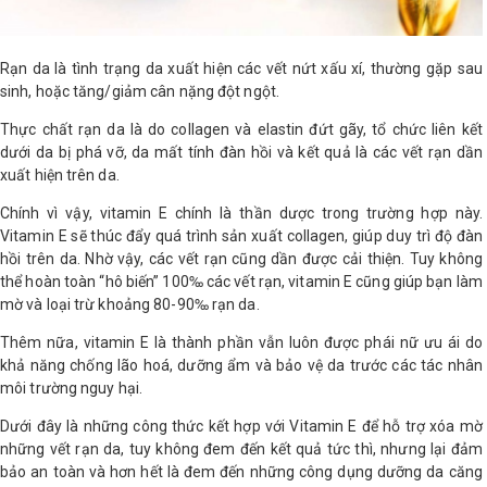
LOGS
Rạn da là tình trạng da xuất hiện các vết nứt xấu xí, thường gặp sau
sinh, hoặc tăng/giảm cân nặng đột ngột.
IỚI
HIỆU
Thực chất rạn da là do collagen và elastin đứt gãy, tổ chức liên kết
dưới da bị phá vỡ, da mất tính đàn hồi và kết quả là các vết rạn dần
xuất hiện trên da.
INIC
Chính vì vậy, vitamin E chính là thần dược trong trường hợp này.
 SPA
Vitamin E sẽ thúc đẩy quá trình sản xuất collagen, giúp duy trì độ đàn
hồi trên da. Nhờ vậy, các vết rạn cũng dần được cải thiện. Tuy không
thể hoàn toàn “hô biến” 100‰ các vết rạn, vitamin E cũng giúp bạn làm
mờ và loại trừ khoảng 80-90‰ rạn da.
Thêm nữa, vitamin E là thành phần vẫn luôn được phái nữ ưu ái do
khả năng chống lão hoá, dưỡng ẩm và bảo vệ da trước các tác nhân
môi trường nguy hại.
Dưới đây là những công thức kết hợp với Vitamin E để hỗ trợ xóa mờ
những vết rạn da, tuy không đem đến kết quả tức thì, nhưng lại đảm
bảo an toàn và hơn hết là đem đến những công dụng dưỡng da căng