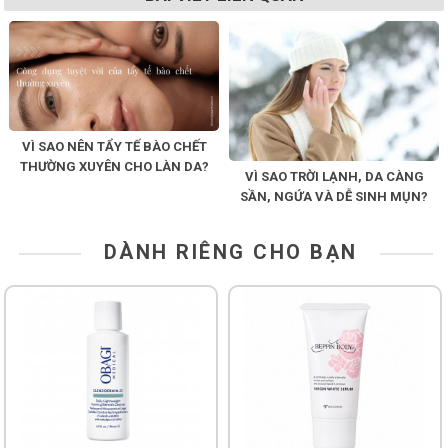
VÌ SAO NÊN TẨY TẾ BÀO CHẾT
THƯỜNG XUYÊN CHO LÀN DA?
VÌ SAO TRỜI LẠNH, DA CÀNG
SẦN, NGỨA VÀ DỄ SINH MỤN?
DÀNH RIÊNG CHO BẠN