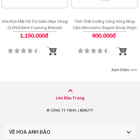
Sữa Rửa Mặt Hỗ Trợ Giảm Mụn Obagi
Tinh Chất Dưỡng Sáng Vùng Nhạy
CLENZIderm Foaming Blemish
Cảm Miccosmo Beppin Body Virgin
Cleanser
White Serum
1.150.000đ
600.000đ
Xem thêm >>>
Lên Đầu Trang
© CÔNG TY TNHH J BEAUTY
VỀ HOA ANH ĐÀO