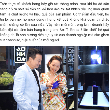
Trên thực tế, khách hàng bây giờ rất thông minh, một khi họ đã sẵn
sàng bỏ ra một số tiền chỉ để làm đẹp thì tất nhiên điều họ luôn quan
Shop All Brand A-
Z
tâm là chất lượng và hiệu quả của sản phẩm. Có thể lần đầu tiên, họ
tin lời bạn nói họ mua dùng nhưng kết quả không khả quan thì chắc
chắn chẳng có lần sau nữa. Vậy nên mới nói trong kinh doanh hãy
luôn đặt cái tâm bán hàng trong tim. Bởi "1 lần sa 3 lần chết" hệ quả
không chỉ là ảnh hưởng đến sự uy tín của doanh nghiệp mà còn giảm
sút doanh số, hiệu suất của mỗi người.