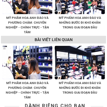
MỸ PHẨM HOA ANH ĐÀO VÀ
MỸ PHẨM HOA ANH ĐÀO VÀ
PHƯƠNG CHÂM: CHUYÊN
NHỮNG BƯỚC ĐI KHÓ KHĂN
NGHIỆP - CHÍNH TRỰC - TẬN
TRONG GIAI ĐOẠN ĐẦU
TÂM
BÀI VIẾT LIÊN QUAN
MỸ PHẨM HOA ANH ĐÀO VÀ
MỸ PHẨM HOA ANH ĐÀO VÀ
PHƯƠNG CHÂM: CHUYÊN
NHỮNG BƯỚC ĐI KHÓ KHĂN
NGHIỆP - CHÍNH TRỰC - TẬN
TRONG GIAI ĐOẠN ĐẦU
TÂM
DÀNH RIÊNG CHO BẠN