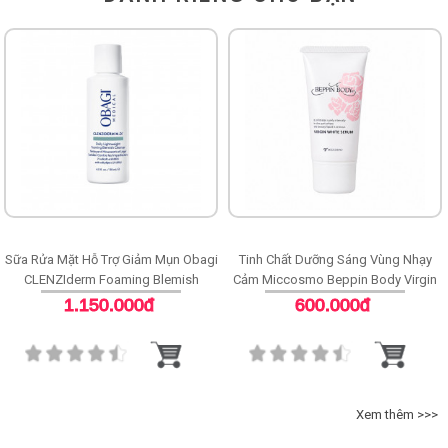
Sữa Rửa Mặt Hỗ Trợ Giảm Mụn Obagi
Tinh Chất Dưỡng Sáng Vùng Nhạy
CLENZIderm Foaming Blemish
Cảm Miccosmo Beppin Body Virgin
Cleanser
White Serum
1.150.000đ
600.000đ
Xem thêm >>>