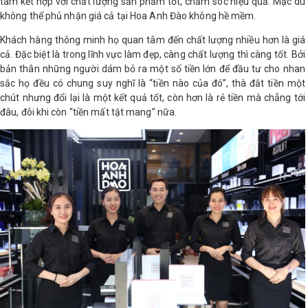
tâm kết hợp với chất lượng sản phẩm tốt, chăm sóc hiệu quả. Mặc dù
không thể phủ nhận giá cả tại Hoa Anh Đào không hề mềm.
Khách hàng thông minh họ quan tâm đến chất lượng nhiều hơn là giá
cả. Đặc biệt là trong lĩnh vực làm đẹp, càng chất lượng thì càng tốt. Bởi
bản thân những người dám bỏ ra một số tiền lớn để đầu tư cho nhan
sắc họ đều có chung suy nghĩ là “tiền nào của đó”, thà đắt tiền một
chút nhưng đổi lại là một kết quả tốt, còn hơn là rẻ tiền mà chẳng tới
đâu, đôi khi còn “tiền mất tật mang” nữa.