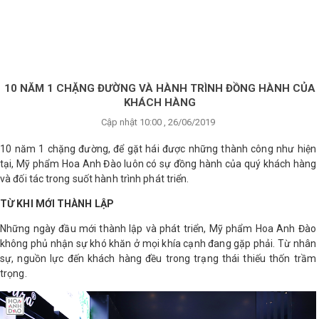
×
BRANDS
ANDS
FEATURED BRAND
10 NĂM 1 CHẶNG ĐƯỜNG VÀ HÀNH TRÌNH ĐỒNG HÀNH CỦA
KHÁCH HÀNG
HĂM
Cập nhật 10:00 , 26/06/2019
SÓC
DA
10 năm 1 chặng đường, để gặt hái được những thành công như hiện
tại, Mỹ phẩm Hoa Anh Đào luôn có sự đồng hành của quý khách hàng
và đối tác trong suốt hành trình phát triển.
RANG
TỪ KHI MỚI THÀNH LẬP
IỂM
Những ngày đầu mới thành lập và phát triển, Mỹ phẩm Hoa Anh Đào
không phủ nhận sự khó khăn ở mọi khía cạnh đang gặp phải. Từ nhân
HĂM
sự, nguồn lực đến khách hàng đều trong trạng thái thiếu thốn trầm
SÓC
trọng.
ODY