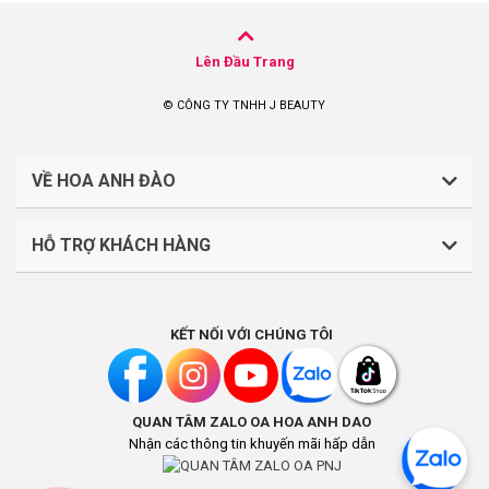
Lên Đầu Trang
© CÔNG TY TNHH J BEAUTY
VỀ HOA ANH ĐÀO
HỖ TRỢ KHÁCH HÀNG
CÔNG TY TNHH J BEAUTY
Quy định về thanh toán
Mã số thuế: 0316044765
KẾT NỐI VỚI CHÚNG TÔI
Chính sách vận chuyển, giao nhận
Liên hệ: (028).7303.9118
Chính sách đổi trả và hoàn tiền
QUAN TÂM ZALO OA HOA ANH DAO
Chính sách bảo mật
Địa điểm kinh doanh: Lầu 1, số 242-244 Hai Bà Trưng,
Nhận các thông tin khuyến mãi hấp dẫn
Phường Tân Định, Thành phố Hồ Chí Minh, Việt Nam
Khách hàng thân thiết