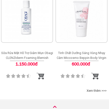
Sữa Rửa Mặt Hỗ Trợ Giảm Mụn Obagi
Tinh Chất Dưỡng Sáng Vùng Nhạy
CLENZIderm Foaming Blemish
Cảm Miccosmo Beppin Body Virgin
Cleanser
White Serum
1.150.000đ
600.000đ
Xem thêm >>>