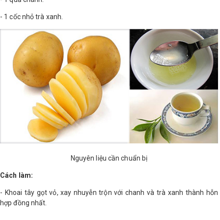
LOGS
- 1 cốc nhỏ trà xanh.
IỚI
HIỆU
INIC
 SPA
Nguyên liệu cần chuẩn bị
Cách làm:
- Khoai tây gọt vỏ, xay nhuyễn trộn với chanh và trà xanh thành hỗn
hợp đồng nhất.