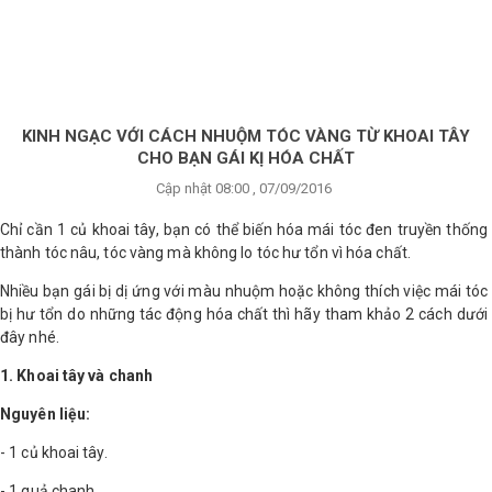
×
BRANDS
ANDS
FEATURED BRAND
KINH NGẠC VỚI CÁCH NHUỘM TÓC VÀNG TỪ KHOAI TÂY
CHO BẠN GÁI KỊ HÓA CHẤT
HĂM
Cập nhật 08:00 , 07/09/2016
SÓC
DA
Chỉ cần 1 củ khoai tây, bạn có thể biến hóa mái tóc đen truyền thống
thành tóc nâu, tóc vàng mà không lo tóc hư tổn vì hóa chất.
Nhiều bạn gái bị dị ứng với màu nhuộm hoặc không thích việc mái tóc
RANG
bị hư tổn do những tác động hóa chất thì hãy tham khảo 2 cách dưới
IỂM
đây nhé.
1. Khoai tây và chanh
HĂM
Nguyên liệu:
SÓC
ODY
- 1 củ khoai tây.
- 1 quả chanh.