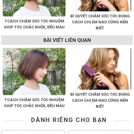
BÍ QUYẾT CHĂM SÓC TÓC ĐÚNG
7 CÁCH CHĂM SÓC TÓC NHUỘM
CÁCH CHỊ EM NÀO CŨNG NÊN
GIÚP TÓC CHẮC KHỎE, ĐỀU MÀU
BIẾT
BÀI VIẾT LIÊN QUAN
BÍ QUYẾT CHĂM SÓC TÓC ĐÚNG
7 CÁCH CHĂM SÓC TÓC NHUỘM
CÁCH CHỊ EM NÀO CŨNG NÊN
GIÚP TÓC CHẮC KHỎE, ĐỀU MÀU
BIẾT
DÀNH RIÊNG CHO BẠN