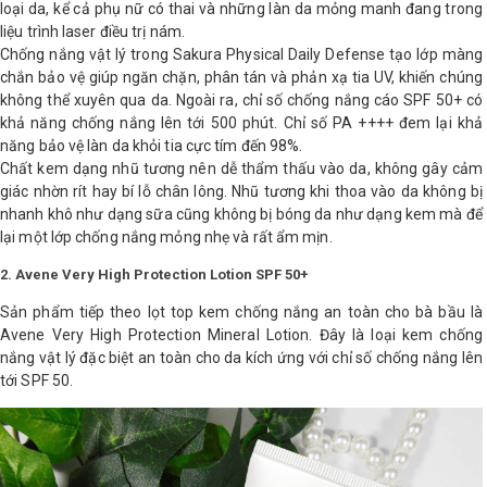
loại da, kể cả phụ nữ có thai và những làn da mỏng manh đang trong
liệu trình laser điều trị nám.
Chống nắng vật lý trong Sakura Physical Daily Defense tạo lớp màng
chắn bảo vệ giúp ngăn chặn, phân tán và phản xạ tia UV, khiến chúng
không thể xuyên qua da. Ngoài ra, chỉ số chống nắng cáo SPF 50+ có
khả năng chống nắng lên tới 500 phút. Chỉ số PA ++++ đem lại khả
năng bảo vệ làn da khỏi tia cực tím đến 98%.
Chất kem dạng nhũ tương nên dễ thẩm thấu vào da, không gây cảm
giác nhờn rít hay bí lỗ chân lông. Nhũ tương khi thoa vào da không bị
nhanh khô như dạng sữa cũng không bị bóng da như dạng kem mà để
lại một lớp chống nắng mỏng nhẹ và rất ẩm mịn.
2. Avene Very High Protection Lotion SPF 50+
Sản phẩm tiếp theo lọt top kem chống nắng an toàn cho bà bầu là
Avene Very High Protection Mineral Lotion. Đây là loại kem chống
nắng vật lý đặc biệt an toàn cho da kích ứng với chỉ số chống nắng lên
tới SPF 50.