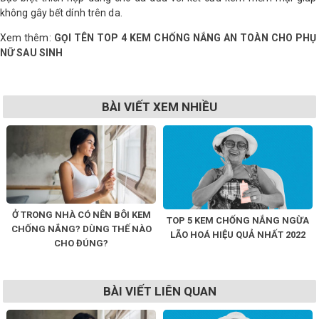
không gây bết dính trên da.
Xem thêm:
GỌI TÊN TOP 4 KEM CHỐNG NẮNG AN TOÀN CHO PHỤ
NỮ SAU SINH
BÀI VIẾT XEM NHIỀU
Ở TRONG NHÀ CÓ NÊN BÔI KEM
TOP 5 KEM CHỐNG NẮNG NGỪA
CHỐNG NẮNG? DÙNG THẾ NÀO
LÃO HOÁ HIỆU QUẢ NHẤT 2022
CHO ĐÚNG?
BÀI VIẾT LIÊN QUAN