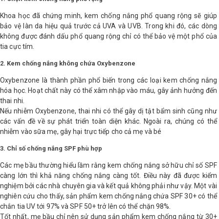
LOGS
Khoa học đã chứng minh, kem chống nắng phổ quang rộng sẽ giúp
bảo vệ làn da hiệu quả trước cả UVA và UVB. Trong khi đó, các dòng
không được đánh dấu phổ quang rộng chỉ có thể bảo vệ một phổ của
IỚI
tia cực tím.
HIỆU
2. Kem chống nắng không chứa Oxybenzone
Oxybenzone là thành phần phổ biến trong các loại kem chống nắng
INIC
hóa học. Hoạt chất này có thể xâm nhập vào máu, gây ảnh hưởng đến
 SPA
thai nhi.
Nếu nhiễm Oxybenzone, thai nhi có thể gây dị tật bẩm sinh cũng như
các vấn đề về sự phát triển toàn diện khác. Ngoài ra, chúng có thể
nhiễm vào sữa mẹ, gây hại trực tiếp cho cả mẹ và bé
3. Chỉ số chống nắng SPF phù hợp
Các mẹ bầu thường hiểu lầm rằng kem chống nắng sở hữu chỉ số SPF
càng lớn thì khả năng chống nắng càng tốt. Điều này đã được kiểm
nghiệm bởi các nhà chuyên gia và kết quả không phải như vậy. Một vài
nghiên cứu cho thấy, sản phẩm kem chống nắng chứa SPF 30+ có thể
chắn tia UV tới 97% và SPF 50+ trở lên có thể chặn 98%.
Tốt nhất, mẹ bầu chỉ nên sử dụng sản phẩm kem chống nắng từ 30+