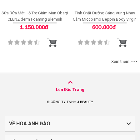
Sữa Rửa Mặt Hỗ Trợ Giảm Mụn Obagi
Tinh Chất Dưỡng Sáng Vùng Nhạy
CLENZIderm Foaming Blemish
Cảm Miccosmo Beppin Body Virgin
Cleanser
White Serum
1.150.000đ
600.000đ
Xem thêm >>>
Lên Đầu Trang
© CÔNG TY TNHH J BEAUTY
VỀ HOA ANH ĐÀO