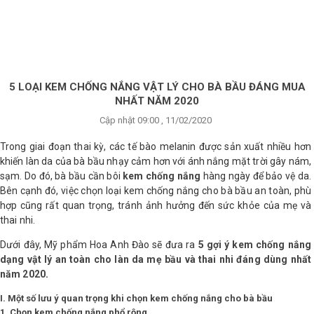
×
BRANDS
ANDS
FEATURED BRAND
5 LOẠI KEM CHỐNG NẮNG VẬT LÝ CHO BÀ BẦU ĐÁNG MUA
NHẤT NĂM 2020
HĂM
Cập nhật 09:00 , 11/02/2020
SÓC
DA
Trong giai đoạn thai kỳ, các tế bào melanin được sản xuất nhiều hơn
khiến làn da của bà bầu nhạy cảm hơn với ánh nắng mặt trời gây nám,
sạm. Do đó, bà bầu cần bôi
kem chống nắng
hàng ngày để bảo vệ da.
Bên cạnh đó, việc chọn loại kem chống nắng cho bà bầu an toàn, phù
RANG
IỂM
hợp cũng rất quan trọng, tránh ảnh hưởng đến sức khỏe của mẹ và
thai nhi.
Dưới đây, Mỹ phẩm Hoa Anh Đào sẽ đưa ra
5 gợi ý kem chống nắng
HĂM
dạng vật lý an toàn cho làn da mẹ bầu và thai nhi đáng dùng nhất
SÓC
năm 2020
.
ODY
I. Một số lưu ý quan trọng khi chọn kem chống nắng cho bà bầu
1. Chọn kem chống nắng phổ rộng