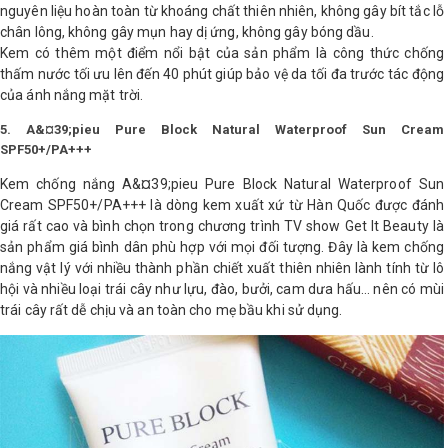
nguyên liệu hoàn toàn từ khoáng chất thiên nhiên, không gây bít tắc lỗ
chân lông, không gây mụn hay dị ứng, không gây bóng dầu.
Kem có thêm một điểm nổi bật của sản phẩm là công thức chống
thấm nước tối ưu lên đến 40 phút giúp bảo vệ da tối đa trước tác động
của ánh nắng mặt trời.
5. A&¤39;pieu Pure Block Natural Waterproof Sun Cream
SPF50+/PA+++
Kem chống nắng A&¤39;pieu Pure Block Natural Waterproof Sun
Cream SPF50+/PA+++ là dòng kem xuất xứ từ Hàn Quốc được đánh
giá rất cao và bình chọn trong chương trình TV show Get It Beauty là
sản phẩm giá bình dân phù hợp với mọi đối tượng. Đây là kem chống
nắng vật lý với nhiều thành phần chiết xuất thiên nhiên lành tính từ lô
hội và nhiều loại trái cây như lựu, đào, bưởi, cam dưa hấu… nên có mùi
trái cây rất dễ chịu và an toàn cho mẹ bầu khi sử dụng.