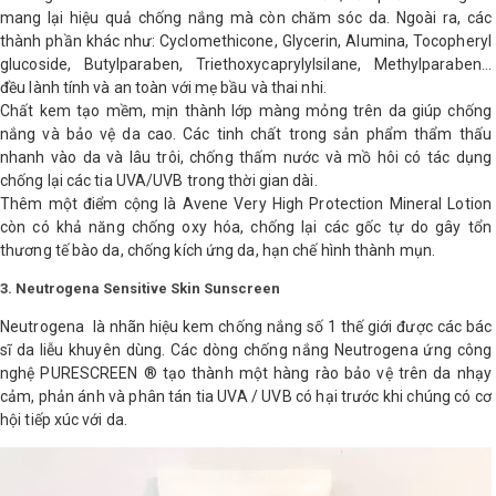
mang lại hiệu quả chống nắng mà còn chăm sóc da. Ngoài ra, các
thành phần khác như: Cyclomethicone, Glycerin, Alumina, Tocopheryl
glucoside, Butylparaben, Triethoxycaprylylsilane, Methylparaben…
đều lành tính và an toàn với mẹ bầu và thai nhi.
Chất kem tạo mềm, mịn thành lớp màng mỏng trên da giúp chống
nắng và bảo vệ da cao. Các tinh chất trong sản phẩm thẩm thấu
nhanh vào da và lâu trôi, chống thấm nước và mồ hôi có tác dụng
chống lại các tia UVA/UVB trong thời gian dài.
Thêm một điểm cộng là Avene Very High Protection Mineral Lotion
còn có khả năng chống oxy hóa, chống lại các gốc tự do gây tổn
thương tế bào da, chống kích ứng da, hạn chế hình thành mụn.
3. Neutrogena Sensitive Skin Sunscreen
Neutrogena là nhãn hiệu kem chống nắng số 1 thế giới được các bác
sĩ da liễu khuyên dùng. Các dòng chống nắng Neutrogena ứng công
nghệ PURESCREEN ® tạo thành một hàng rào bảo vệ trên da nhạy
cảm, phản ánh và phân tán tia UVA / UVB có hại trước khi chúng có cơ
hội tiếp xúc với da.