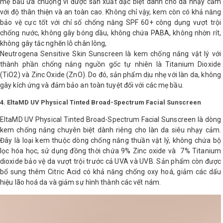
mẹ bầu ưa chuộng vì được sản xuất đặc biệt dành cho da nhạy cảm
với độ thân thiện và an toàn cao. Không chỉ vậy, kem còn có khả năng
bảo vệ cực tốt với chỉ số chống nắng SPF 60+ công dụng vượt trội
chống nước, không gây bóng dầu, không chứa PABA, không nhờn rít,
không gây tắc nghẽn lỗ chân lông,
Neutrogena Sensitive Skin Sunscreen là kem chống nắng vật lý với
thành phần chống nắng nguồn gốc tự nhiên là Titanium Dioxide
(TiO2) và Zinc Oxide (ZnO). Do đó, sản phẩm dịu nhẹ với làn da, không
gây kích ứng và đảm bảo an toàn tuyệt đối với các mẹ bầu.
4. EltaMD UV Physical Tinted Broad-Spectrum Facial Sunscreen
EltaMD UV Physical Tinted Broad-Spectrum Facial Sunscreen là dòng
kem chống nắng chuyên biệt dành riêng cho làn da siêu nhạy cảm.
Đây là loại kem thuộc dòng chống nắng thuần vật lý, không chứa bộ
lọc hóa học, sử dụng đồng thời chứa 9% Zinc oxide và 7% Titanium
dioxide bảo vệ da vượt trội trước cả UVA và UVB. Sản phẩm còn được
bổ sung thêm Citric Acid có khả năng chống oxy hoá, giảm các dấu
hiệu lão hoá da và giảm sự hình thành các vết nám.