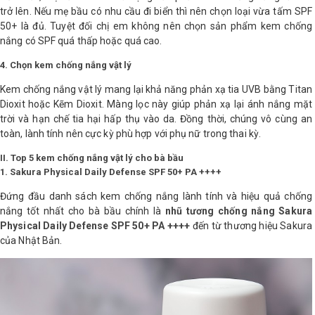
trở lên. Nếu mẹ bầu có nhu cầu đi biển thì nên chọn loại vừa tấm SPF
50+ là đủ. Tuyệt đối chị em không nên chọn sản phẩm kem chống
Shop All Brand A-
Z
nắng có SPF quá thấp hoặc quá cao.
4. Chọn kem chống nắng vật lý
Kem chống nắng vật lý mang lại khả năng phản xạ tia UVB bằng Titan
Dioxit hoặc Kẽm Dioxit. Màng lọc này giúp phản xạ lại ánh nắng mặt
trời và hạn chế tia hại hấp thụ vào da. Đồng thời, chúng vô cùng an
toàn, lành tính nên cực kỳ phù hợp với phụ nữ trong thai kỳ.
II. Top 5 kem chống nắng vật lý cho bà bầu
1. Sakura Physical Daily Defense SPF 50+ PA ++++
Đứng đầu danh sách kem chống nắng lành tính và hiệu quả chống
nắng tốt nhất cho bà bầu chính là
nhũ tương chống nắng Sakura
Physical Daily Defense SPF 50+ PA ++++
đến từ thương hiệu Sakura
của Nhật Bản.