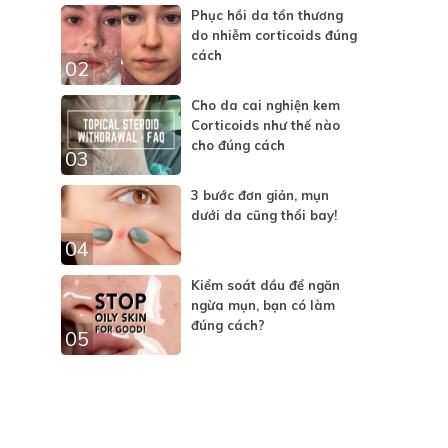
Phục hồi da tổn thương
do nhiễm corticoids đúng
cách
02
Cho da cai nghiện kem
Corticoids như thế nào
cho đúng cách
03
3 bước đơn giản, mụn
dưới da cũng thổi bay!
04
Kiểm soát dầu để ngăn
ngừa mụn, bạn có làm
đúng cách?
05