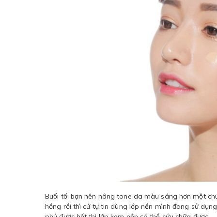
Buổi tối bạn nên nâng tone da màu sáng hơn một chú
hồng rồi thì cứ tự tin dùng lớp nền mình đang sử dụn
phủ được hết thì lớp kem nền có thể cứu chữa được.