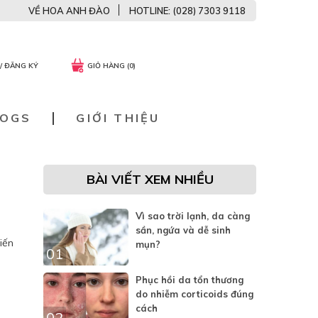
VỀ HOA ANH ĐÀO
HOTLINE: (028) 7303 9118
/ ĐĂNG KÝ
GIỎ HÀNG (0)
LOGS
GIỚI THIỆU
BÀI VIẾT XEM NHIỀU
Vì sao trời lạnh, da càng
sần, ngứa và dễ sinh
iến
mụn?
01
Phục hồi da tổn thương
do nhiễm corticoids đúng
cách
02