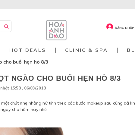
ĐĂNG NHẬP 
HOT DEALS
CLINIC & SPA
B
 cho buổi hẹn hò 8/3
ỌT NGÀO CHO BUỔI HẸN HÒ 8/3
nhật 15:58 , 06/03/2018
cần một chút nhẹ nhàng nữ tính theo các bước makeup sau cũng đã kh
 ngay cho hôm nay nhé!