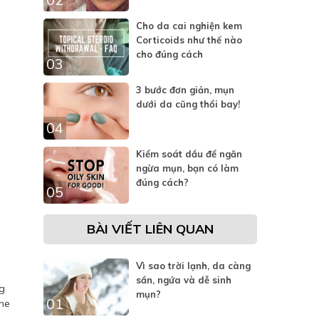
Cho da cai nghiện kem
Corticoids như thế nào
cho đúng cách
03
3 bước đơn giản, mụn
dưới da cũng thổi bay!
04
Kiểm soát dầu để ngăn
ngừa mụn, bạn có làm
đúng cách?
05
BÀI VIẾT LIÊN QUAN
Vì sao trời lạnh, da càng
sần, ngứa và dễ sinh
ng
mụn?
01
che