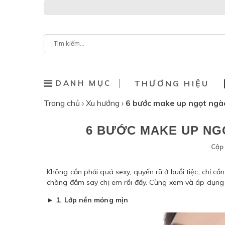
DANH MỤC
THƯƠNG HIỆU
Trang chủ
›
Xu hướng
›
6 bước make up ngọt ngào
6 BƯỚC MAKE UP NG
Cập 
Không cần phải quá sexy, quyến rũ ở buổi tiệc, chỉ 
chàng đắm say chị em rồi đấy. Cùng xem và áp dụng
► 1. Lớp nền mỏng mịn