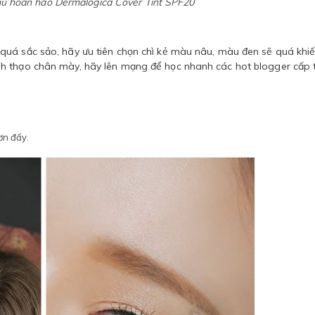
ủ hoàn hảo Dermalogica Cover Tint SPF20
quá sắc sảo, hãy ưu tiên chọn chì kẻ màu nâu, màu đen sẽ quá khi
h thạo chân mày, hãy lên mạng để học nhanh các hot blogger cấp 
ơn đấy.