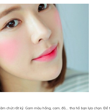
ăm chút rất kỹ. Gam màu hồng, cam, đỏ,… tha hồ bạn lựa chọn. Để 