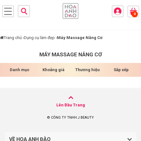
×
0
BRANDS
ANDS
FEATURED BRAND
Trang chủ ›
Dụng cụ làm đẹp ›
Máy Massage Nâng Cơ
HĂM
MÁY MASSAGE NÂNG CƠ
SÓC
DA
Danh mục
Khoảng giá
Thương hiệu
Sắp xếp
RANG
IỂM
Lên Đầu Trang
HĂM
© CÔNG TY TNHH J BEAUTY
SÓC
ODY
VỀ HOA ANH ĐÀO