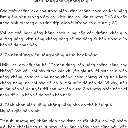
Viên uống chống nắng là gì?
Shop All Brand A-
Các chất chống oxy hóa trong viên uống chống nắng có khả năng
Z
làm giảm hiện tượng viêm da, kích ứng da, tổn thương DNA do gốc
tự do sinh ra trong quá trình tiếp xúc với bức xạ tia cực tím (UV).
Với cơ chế hoạt động bằng cách cung cấp các dưỡng chất qua
đường uống, viên uống chống nắng sẽ tác động từ bên trong giúp
bảo vệ da hoàn hảo.
2. Có nên dùng viên uống chống nắng hay không
Nhiều chị em đặt câu hỏi “Có nên dùng viên uống chống nắng hay
không”. Với câu hỏi này được các chuyên gia trả lời như sau: Viên
uống chống nắng có khả năng chống nắng nhưng cũng như kem
chống nắng, nó chỉ bảo vệ da ở một mức độ nào đó. Vì vậy, nếu
muốn bảo vệ da tuyệt đối bạn nên áp dụng 2 phương pháp này với
nhau để giúp bảo vệ da hoàn hảo nhất.
3. Cách chọn viên uống chống nắng cho cơ thể hiệu quả
Nguồn gốc sản xuất
Trên thị trường mỹ phẩm hiện nay đang có rất nhiều loại mỹ phẩm
giả, kém chất lượng, thị trường viên uống chống nắng cũng vậy, việc