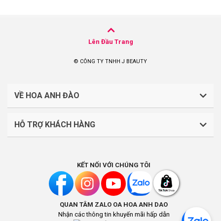
Lên Đầu Trang
© CÔNG TY TNHH J BEAUTY
VỀ HOA ANH ĐÀO
HỖ TRỢ KHÁCH HÀNG
CÔNG TY TNHH J BEAUTY
Quy định về thanh toán
Mã số thuế: 0316044765
KẾT NỐI VỚI CHÚNG TÔI
Chính sách vận chuyển, giao nhận
Liên hệ: (028).7303.9118
Chính sách đổi trả và hoàn tiền
QUAN TÂM ZALO OA HOA ANH DAO
Chính sách bảo mật
Địa điểm kinh doanh: Lầu 1, số 242-244 Hai Bà Trưng,
Nhận các thông tin khuyến mãi hấp dẫn
Phường Tân Định, Thành phố Hồ Chí Minh, Việt Nam