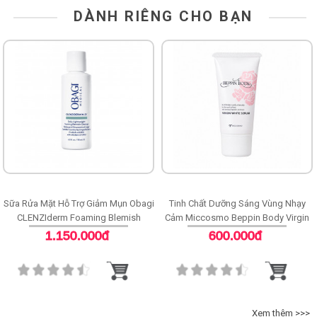
DÀNH RIÊNG CHO BẠN
Sữa Rửa Mặt Hỗ Trợ Giảm Mụn Obagi
Tinh Chất Dưỡng Sáng Vùng Nhạy
CLENZIderm Foaming Blemish
Cảm Miccosmo Beppin Body Virgin
Cleanser
White Serum
1.150.000đ
600.000đ
Xem thêm >>>