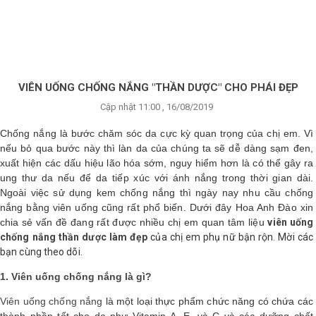
×
BRANDS
ANDS
FEATURED BRAND
VIÊN UỐNG CHỐNG NẮNG "THẦN DƯỢC" CHO PHÁI ĐẸP
Cập nhật 11:00 , 16/08/2019
HĂM
SÓC
Chống nắng là bước chăm sóc da cực kỳ quan trọng của chị em. Vì
DA
nếu bỏ qua bước này thì làn da của chúng ta sẽ dễ dàng sạm đen,
xuất hiện các dấu hiệu lão hóa sớm, nguy hiểm hơn là có thể gây ra
ung thư da nếu để da tiếp xúc với ánh nắng trong thời gian dài.
RANG
Ngoài việc sử dụng kem chống nắng thì ngày nay nhu cầu chống
IỂM
nắng bằng viên uống cũng rất phổ biến. Dưới đây Hoa Anh Đào xin
chia sẻ vấn đề đang rất được nhiều chị em quan tâm liệu
viên uống
chống nắng thần dược làm đẹp
của chị em phụ nữ bận rộn. Mời các
bạn cùng theo dõi.
HĂM
SÓC
1. Viên uống chống nắng là gì?
ODY
Viên uống chống nắng
là một loại thực phẩm chức năng có chứa các