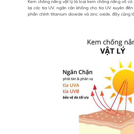
Kem chống nắng vật lý là loại kem chống nắng vô cơ,
lại các tia UV, ngăn cản không cho tia UV xuyên đế
phần chính titanium dioxide và zinc oxide, đây cũng 