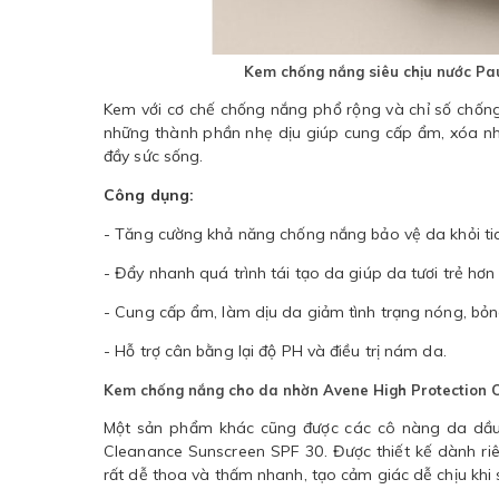
Kem chống nắng siêu chịu nước Pa
Kem với cơ chế chống nắng phổ rộng và chỉ số chống
những thành phần nhẹ dịu giúp cung cấp ẩm, xóa nhăn
đầy sức sống.
Công dụng:
- Tăng cường khả năng chống nắng bảo vệ da khỏi ti
- Đẩy nhanh quá trình tái tạo da giúp da tươi trẻ hơn
- Cung cấp ẩm, làm dịu da giảm tình trạng nóng, bỏ
- Hỗ trợ cân bằng lại độ PH và điều trị nám da.
Kem chống nắng cho da nhờn Avene High Protection 
Một sản phẩm khác cũng được các cô nàng da dầu
Cleanance Sunscreen SPF 30. Được thiết kế dành ri
rất dễ thoa và thấm nhanh, tạo cảm giác dễ chịu khi 