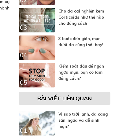
ản xạ
thành
Cho da cai nghiện kem
.
Corticoids như thế nào
cho đúng cách
03
3 bước đơn giản, mụn
dưới da cũng thổi bay!
04
Kiểm soát dầu để ngăn
ngừa mụn, bạn có làm
đúng cách?
05
BÀI VIẾT LIÊN QUAN
Vì sao trời lạnh, da càng
sần, ngứa và dễ sinh
mụn?
01