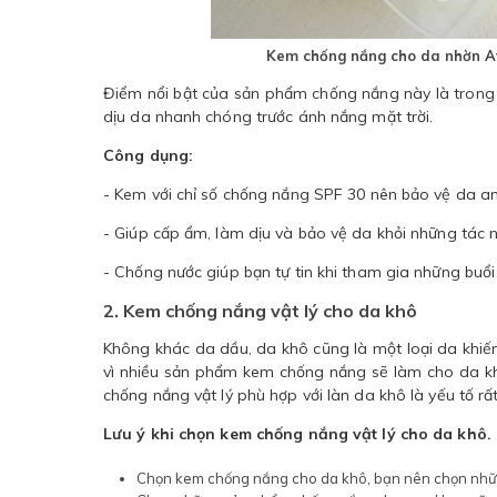
Kem chống nắng cho da nhờn A
Điểm nổi bật của sản phẩm chống nắng này là tron
dịu da nhanh chóng trước ánh nắng mặt trời.
Công dụng:
- Kem với chỉ số chống nắng SPF 30 nên bảo vệ da an 
- Giúp cấp ẩm, làm dịu và bảo vệ da khỏi những tác 
- Chống nước giúp bạn tự tin khi tham gia những buổi 
2. Kem chống nắng vật lý cho da khô
Không khác da dầu, da khô cũng là một loại da khiến
vì nhiều sản phẩm kem chống nắng sẽ làm cho da kh
chống nắng vật lý phù hợp với làn da khô là yếu tố rấ
Lưu ý khi chọn kem chống nắng vật lý cho da khô.
Chọn kem chống nắng cho da khô, bạn nên chọn nh