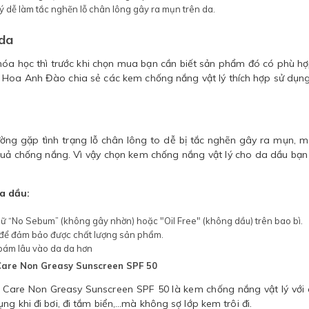
 dễ làm tắc nghẽn lỗ chân lông gây ra mụn trên da.
 da
a học thì trước khi chọn mua bạn cần biết sản phẩm đó có phù hợ
 Hoa Anh Đào chia sẻ các kem chống nắng vật lý thích hợp sử dụn
ường gặp tình trạng lỗ chân lông to dễ bị tắc nghẽn gây ra mụn, 
uả chống nắng. Vì vậy chọn kem chống nắng vật lý cho da dầu bạn
a dầu:
ữ “No Sebum” (không gây nhờn) hoặc "Oil Free" (không dầu) trên bao bì.
 để đảm bảo được chất lượng sản phẩm.
bám lâu vào da da hơn
 Care Non Greasy Sunscreen SPF 50
a Care Non Greasy Sunscreen SPF 50 là kem chống nắng vật lý với
g khi đi bơi, đi tắm biển,...mà không sợ lớp kem trôi đi.