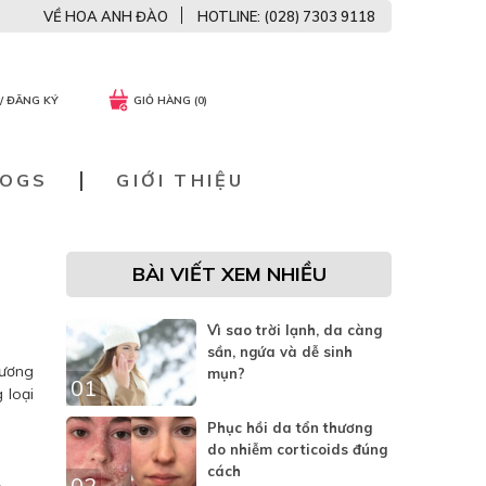
VỀ HOA ANH ĐÀO
HOTLINE: (028) 7303 9118
/ ĐĂNG KÝ
GIỎ HÀNG (0)
LOGS
GIỚI THIỆU
BÀI VIẾT XEM NHIỀU
Vì sao trời lạnh, da càng
sần, ngứa và dễ sinh
hương
mụn?
01
 loại
Phục hồi da tổn thương
do nhiễm corticoids đúng
cách
02