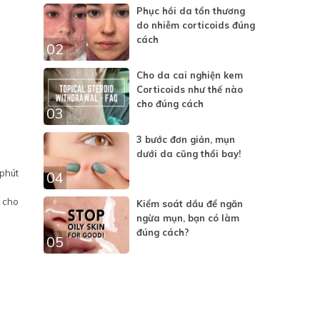
Phục hồi da tổn thương
do nhiễm corticoids đúng
cách
02
Cho da cai nghiện kem
Corticoids như thế nào
cho đúng cách
03
3 bước đơn giản, mụn
dưới da cũng thổi bay!
phút
04
 cho
Kiểm soát dầu để ngăn
ngừa mụn, bạn có làm
đúng cách?
05