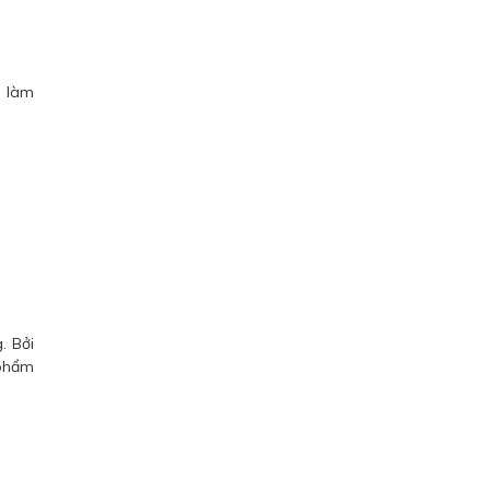
p làm
. Bởi
 phẩm