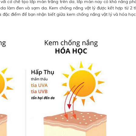
 với cơ chế tạo lớp màn trắng trên da, lớp màn nay có khả năng ph
n da làm đen và sạm da. Kem chống nắng vật lý được kết hợp từ 2 
là đặc điểm để bạn nhận biết giữa kem chống nắng vật lý và hóa học