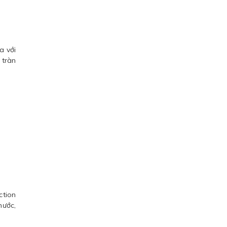
a với
 tràn
ction
nước,