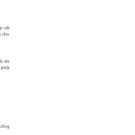
p với
g cho
mà da
 phải
 công