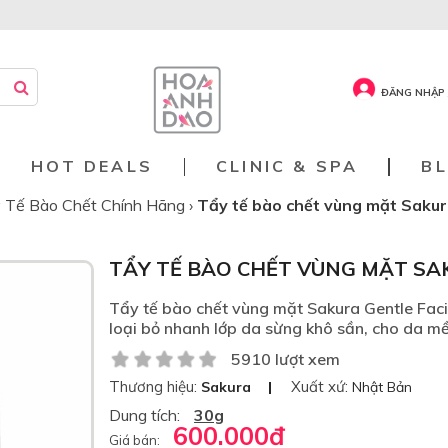
ĐĂNG NHẬP 
HOT DEALS
CLINIC & SPA
B
 Tế Bào Chết Chính Hãng
›
Tẩy tế bào chết vùng mặt Sakur
TẨY TẾ BÀO CHẾT VÙNG MẶT SA
Tẩy tế bào chết vùng mặt Sakura Gentle Faci
loại bỏ nhanh lớp da sừng khô sần, cho da m
5910 lượt xem
Thương hiệu:
Xuất xứ:
Sakura
Nhật Bản
Dung tích:
30g
600.000
đ
Giá bán: