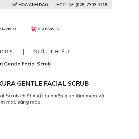
VỀ HOA ANH ĐÀO
HOTLINE: (028) 7303 9118
/ ĐĂNG KÝ
GIỎ HÀNG (0)
LOGS
GIỚI THIỆU
a Gentle Facial Scrub
KURA GENTLE FACIAL SCRUB
al Scrub chiết xuất tự nhiên giúp làm mềm và
ềm mại, sáng màu.