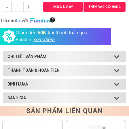
-
+
MUA NGAY
THÊM VÀO GIỎ HÀNG
Shop All Brand A-
Z
Trả sau
0đ
với
Giảm đến
50K
khi thanh toán qua
Fundiin.
xem thêm
CHI TIẾT SẢN PHẨM
THANH TOÁN & HOÀN TIỀN
BÌNH LUẬN
ĐÁNH GIÁ
SẢN PHẨM LIÊN QUAN