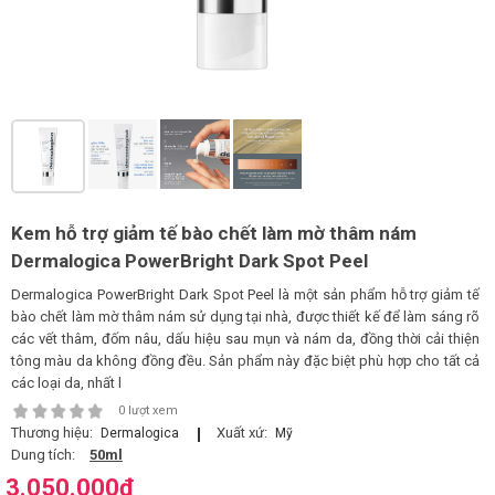
LOGS
IỚI
HIỆU
INIC
 SPA
Kem hỗ trợ giảm tế bào chết làm mờ thâm nám
Dermalogica PowerBright Dark Spot Peel
Dermalogica PowerBright Dark Spot Peel là một sản phẩm hỗ trợ giảm tế
bào chết làm mờ thâm nám sử dụng tại nhà, được thiết kế để làm sáng rõ
các vết thâm, đốm nâu, dấu hiệu sau mụn và nám da, đồng thời cải thiện
tông màu da không đồng đều. Sản phẩm này đặc biệt phù hợp cho tất cả
các loại da, nhất l
0 lượt xem
Thương hiệu:
Xuất xứ:
Dermalogica
Mỹ
Dung tích:
50ml
3.050.000
đ