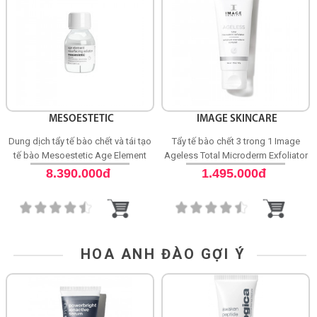
MESOESTETIC
IMAGE SKINCARE
Dung dịch tẩy tế bào chết và tái tạo
Tẩy tế bào chết 3 trong 1 Image
tế bào Mesoestetic Age Element
Ageless Total Microderm Exfoliator
Resurfacing Solution
8.390.000đ
1.495.000đ
HOA ANH ĐÀO GỢI Ý