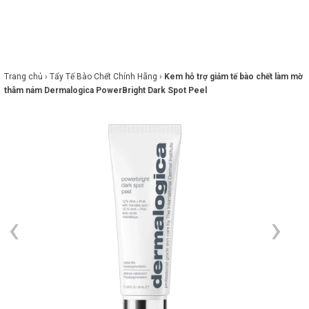
×
BRANDS
ANDS
FEATURED BRAND
Trang chủ ›
Tẩy Tế Bào Chết Chính Hãng ›
Kem hỗ trợ giảm tế bào chết làm mờ
thâm nám Dermalogica PowerBright Dark Spot Peel
HĂM
SÓC
DA
RANG
IỂM
HĂM
SÓC
ODY