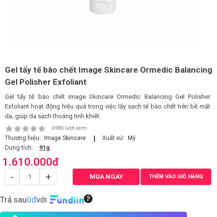
LOGS
IỚI
HIỆU
Gel tẩy tế bào chết Image Skincare Ormedic Balancing
Gel Polisher Exfoliant
INIC
Gel tẩy tế bào chết Image Skincare Ormedic Balancing Gel Polisher
 SPA
Exfoliant hoạt động hiệu quả trong việc lấy sạch tế bào chết trên bề mặt
da, giúp da sạch thoáng tinh khiết.
6980 lượt xem
Thương hiệu:
Xuất xứ:
Image Skincare
Mỹ
Dung tích:
91g
1.610.000
đ
-
+
MUA NGAY
THÊM VÀO GIỎ HÀNG
Trả sau
0đ
với