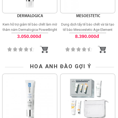
DERMALOGICA
MESOESTETIC
Kem hỗ trợ giảm tế bào chết làm mờ
Dung dịch tẩy tế bào chết và tái tạo
thâm nám Dermalogica PowerBright
tế bào Mesoestetic Age Element
Dark Spot Peel
Resurfacing Solution
3.050.000đ
8.390.000đ
HOA ANH ĐÀO GỢI Ý