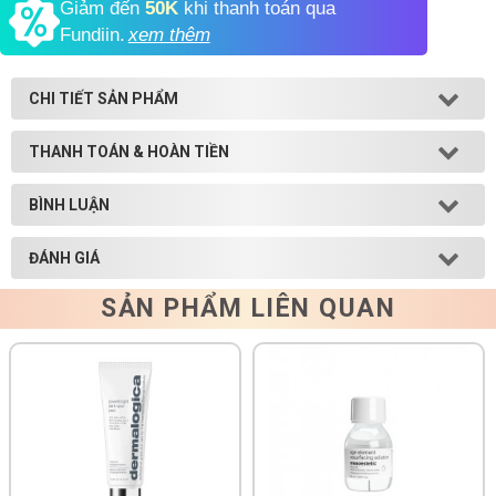
Giảm đến
50K
khi thanh toán qua
Fundiin.
xem thêm
Shop All Brand A-
Z
CHI TIẾT SẢN PHẨM
THANH TOÁN & HOÀN TIỀN
BÌNH LUẬN
ĐÁNH GIÁ
SẢN PHẨM LIÊN QUAN