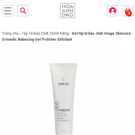
×
0
BRANDS
ANDS
FEATURED BRAND
Trang chủ ›
Tẩy Tế Bào Chết Chính Hãng ›
Gel tẩy tế bào chết Image Skincare
Ormedic Balancing Gel Polisher Exfoliant
HĂM
SÓC
DA
RANG
IỂM
HĂM
SÓC
ODY