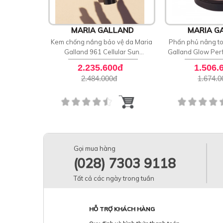
MARIA GALLAND
MARIA G
Kem chống nắng bảo vệ da Maria
Phấn phủ nâng t
Galland 961 Cellular Sun
Galland Glow Per
Protective Face Cream SPF 50
82
2.235.600đ
1.506.
2.484.000
đ
1.674.0
Gọi mua hàng
(028) 7303 9118
Tất cả các ngày trong tuần
HỖ TRỢ KHÁCH HÀNG