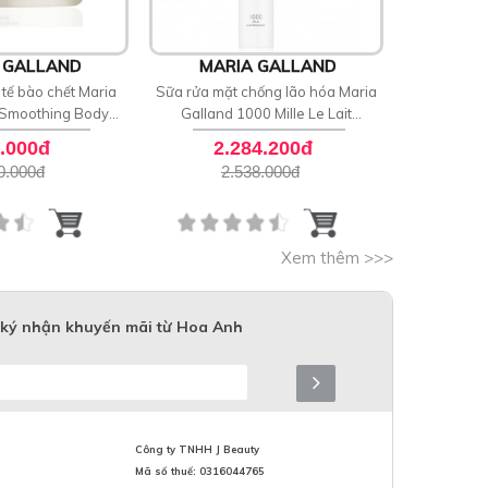
 GALLAND
MARIA GALLAND
MAR
tế bào chết Maria
Sữa rửa mặt chống lão hóa Maria
Lăn khử mù
 Smoothing Body
Galland 1000 Mille Le Lait
Secret De
crub
Demaquillant
.000đ
2.284.200đ
9
0.000
đ
2.538.000
đ
1
Xem thêm >>>
ký nhận khuyến mãi từ Hoa Anh
Công ty TNHH J Beauty
Mã số thuế: 0316044765