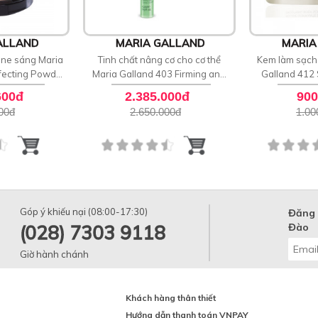
ALLAND
MARIA GALLAND
MARIA
one sáng Maria
Tinh chất nâng cơ cho cơ thể
Kem làm sạch 
fecting Powder
Maria Galland 403 Firming and
Galland 412
0
Toning Essence
S
600đ
2.385.000đ
900
00
đ
2.650.000
đ
1.00
Góp ý khiếu nại (08:00-17:30)
Đăng 
(028) 7303 9118
Đào
Giờ hành chánh
Khách hàng thân thiết
Hướng dẫn thanh toán VNPAY