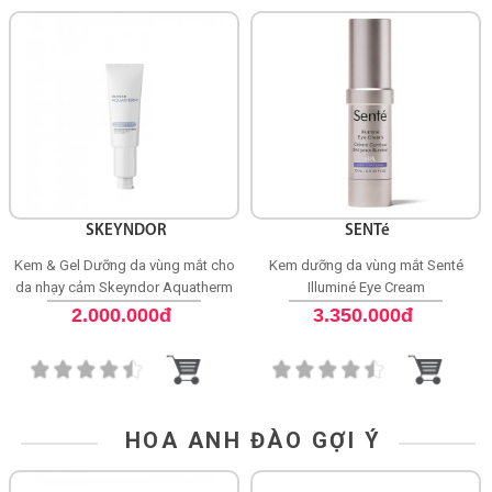
SKEYNDOR
SENTé
Kem & Gel Dưỡng da vùng mắt cho
Kem dưỡng da vùng mắt Senté
da nhạy cảm Skeyndor Aquatherm
Illuminé Eye Cream
Eye Contour Gel-in-Cream
2.000.000đ
3.350.000đ
HOA ANH ĐÀO GỢI Ý