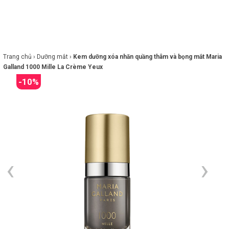
×
BRANDS
ANDS
FEATURED BRAND
Trang chủ ›
Dưỡng mắt ›
Kem dưỡng xóa nhăn quầng thâm và bọng mắt Maria
Galland 1000 Mille La Crème Yeux
-10%
HĂM
SÓC
DA
RANG
IỂM
HĂM
SÓC
ODY