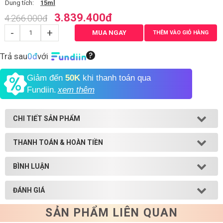
Dung tích:
15ml
3.839.400
đ
4.266.000
đ
Shop All Brand A-
Z
-
+
MUA NGAY
THÊM VÀO GIỎ HÀNG
Trả sau
0đ
với
Giảm đến
50K
khi thanh toán qua
Fundiin.
xem thêm
CHI TIẾT SẢN PHẨM
THANH TOÁN & HOÀN TIỀN
BÌNH LUẬN
ĐÁNH GIÁ
SẢN PHẨM LIÊN QUAN