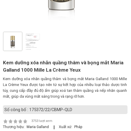
LOGS
IỚI
HIỆU
INIC
 SPA
Kem dưỡng xóa nhăn quầng thâm và bọng mắt Maria
Galland 1000 Mille La Crème Yeux
Kem dưỡng xóa nhăn quầng thâm và bọng mắt Maria Galland 1000 Mille
La Crème Yeux được tạo nên từ sự kết hợp của nhiều loại thảo dược tinh
túy, cung cấp đầy đủ độ ẩm giúp xoá tan thâm quầng và nếp nhăn quanh
mắt, giúp da vùng mắt sáng trong và rạng rỡ hơn.
Số công bố : 175372/22/CBMP-QLD
3753 lượt xem
Thương hiệu:
Xuất xứ:
Maria Galland
Pháp