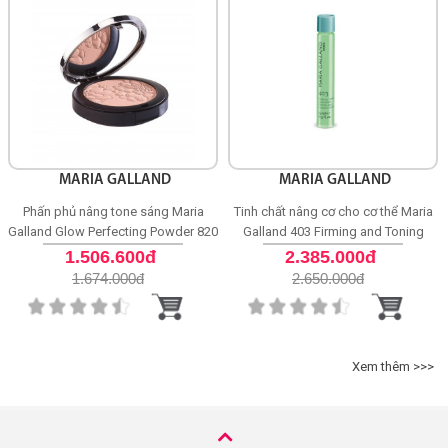
MARIA GALLAND
MARIA GALLAND
Phấn phủ nâng tone sáng Maria
Tinh chất nâng cơ cho cơ thể Maria
Galland Glow Perfecting Powder 820
Galland 403 Firming and Toning
Essence
1.506.600đ
2.385.000đ
1.674.000
đ
2.650.000
đ
Xem thêm >>>