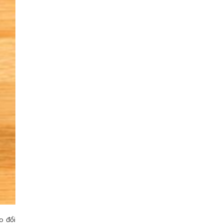
o đổi