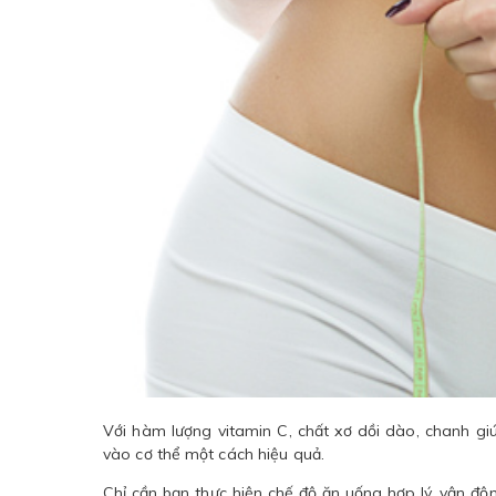
Với hàm lượng vitamin C, chất xơ dồi dào, chanh giú
vào cơ thể một cách hiệu quả.
Chỉ cần bạn thực hiện chế độ ăn uống hợp lý, vận độ