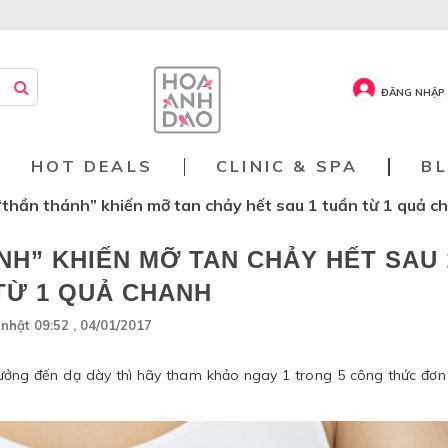
ĐĂNG NHẬP 
HOT DEALS
CLINIC & SPA
B
“thần thánh” khiến mỡ tan chảy hết sau 1 tuần từ 1 quả c
NH” KHIẾN MỠ TAN CHẢY HẾT SAU 
TỪ 1 QUẢ CHANH
nhật 09:52 , 04/01/2017
ưởng đến dạ dày thì hãy tham khảo ngay 1 trong 5 công thức đơn