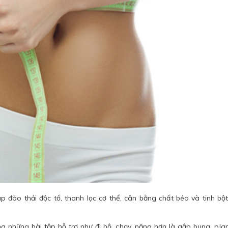
p đào thải độc tố, thanh lọc cơ thể, cân bằng chất béo và tinh bộ
ng những bài tập hỗ trợ như đi bộ, chạy, nặng hơn là gập bụng, pla