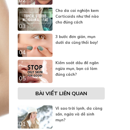
Cho da cai nghiện kem
Corticoids như thế nào
cho đúng cách
03
3 bước đơn giản, mụn
dưới da cũng thổi bay!
04
Kiểm soát dầu để ngăn
ngừa mụn, bạn có làm
đúng cách?
05
BÀI VIẾT LIÊN QUAN
Vì sao trời lạnh, da càng
sần, ngứa và dễ sinh
mụn?
01