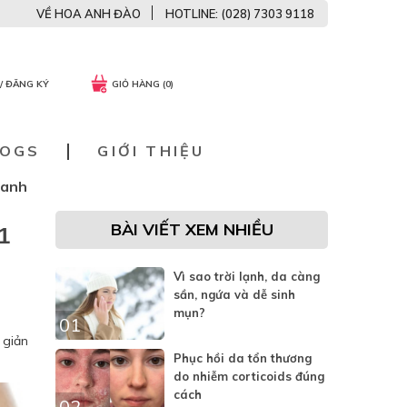
VỀ HOA ANH ĐÀO
HOTLINE: (028) 7303 9118
/ ĐĂNG KÝ
GIỎ HÀNG (0)
LOGS
GIỚI THIỆU
hanh
BÀI VIẾT XEM NHIỀU
1
Vì sao trời lạnh, da càng
sần, ngứa và dễ sinh
mụn?
01
 giản
Phục hồi da tổn thương
do nhiễm corticoids đúng
cách
02