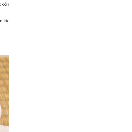
t cân
 nước