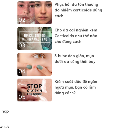
Phục hồi da tổn thương
do nhiễm corticoids đúng
cách
02
Cho da cai nghiện kem
Corticoids như thế nào
cho đúng cách
03
3 bước đơn giản, mụn
dưới da cũng thổi bay!
04
Kiểm soát dầu để ngăn
ngừa mụn, bạn có làm
đúng cách?
05
t nạp
nk và