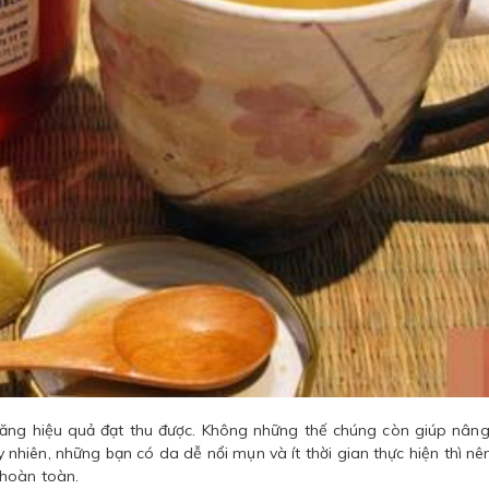
tăng hiệu quả đạt thu được. Không những thế chúng còn giúp nân
 nhiên, những bạn có da dễ nổi mụn và ít thời gian thực hiện thì nê
 hoàn toàn.