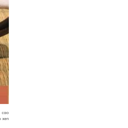
g cao
n xen