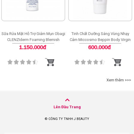
Sữa Rửa Mặt Hỗ Trợ Giảm Mụn Obagi
Tinh Chất Dưỡng Sáng Vùng Nhạy
CLENZIderm Foaming Blemish
Cảm Miccosmo Beppin Body Virgin
Cleanser
White Serum
1.150.000đ
600.000đ
Xem thêm >>>
Lên Đầu Trang
© CÔNG TY TNHH J BEAUTY