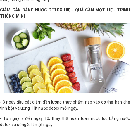
LOGS
GIẢM CÂN BẰNG NƯỚC DETOX HIỆU QUẢ CẦN MỘT LIỆU TRÌNH
THÔNG MINH
IỚI
HIỆU
INIC
 SPA
- 3 ngày đầu cắt giảm dần lượng thực phẩm nạp vào cơ thể, hạn chế
tinh bột và uống 1 lít nước detox mỗi ngày.
- Từ ngày 7 đến ngày 10, thay thế hoàn toàn nước lọc bằng nước
detox và uống 2 lít một ngày.