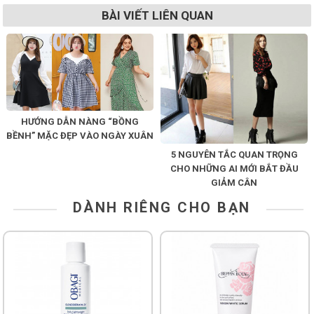
BÀI VIẾT LIÊN QUAN
HƯỚNG DẪN NÀNG “BỒNG
BỀNH” MẶC ĐẸP VÀO NGÀY XUÂN
5 NGUYÊN TẮC QUAN TRỌNG
CHO NHỮNG AI MỚI BẮT ĐẦU
GIẢM CÂN
DÀNH RIÊNG CHO BẠN