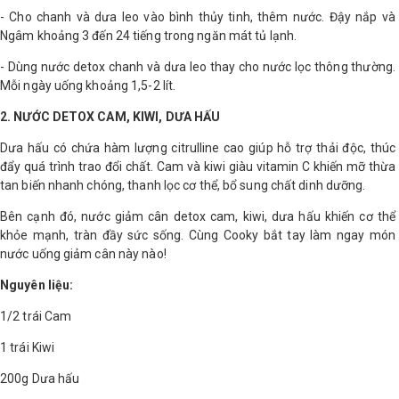
- Cho chanh và dưa leo vào bình thủy tinh, thêm nước. Đậy nắp và
Ngâm khoảng 3 đến 24 tiếng trong ngăn mát tủ lạnh.
- Dùng nước detox chanh và dưa leo thay cho nước lọc thông thường.
Mỗi ngày uống khoảng 1,5-2 lít.
2. NƯỚC DETOX CAM, KIWI, DƯA HẤU
Dưa hấu có chứa hàm lượng citrulline cao giúp hỗ trợ thải độc, thúc
đẩy quá trình trao đổi chất. Cam và kiwi giàu vitamin C khiến mỡ thừa
tan biến nhanh chóng, thanh lọc cơ thể, bổ sung chất dinh dưỡng.
Bên cạnh đó, nước giảm cân detox cam, kiwi, dưa hấu khiến cơ thể
khỏe mạnh, tràn đầy sức sống. Cùng Cooky bắt tay làm ngay món
nước uống giảm cân này nào!
Nguyên liệu:
1/2 trái Cam
1 trái Kiwi
200g Dưa hấu