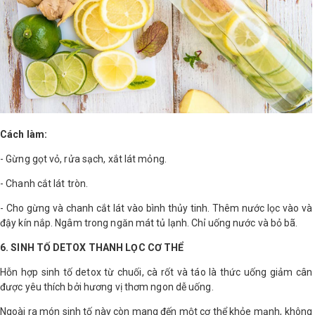
Cách làm:
- Gừng gọt vỏ, rửa sạch, xắt lát mỏng.
- Chanh cắt lát tròn.
- Cho gừng và chanh cắt lát vào bình thủy tinh. Thêm nước lọc vào và
đậy kín nắp. Ngâm trong ngăn mát tủ lạnh. Chỉ uống nước và bỏ bã.
6. SINH TỐ DETOX THANH LỌC CƠ THỂ
Hỗn hợp sinh tố detox từ chuối, cà rốt và táo là thức uống giảm cân
được yêu thích bởi hương vị thơm ngon dễ uống.
Ngoài ra món sinh tố này còn mang đến một cơ thể khỏe mạnh, không