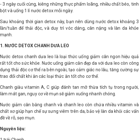
- 3 ngày cuối cùng, kiêng những thực phẩm loãng, nhiều chất béo, tinh
bột và uống 1 lí nước detox mỗi ngày.
Shop All Brand A-
Z
Sau khoảng thời gian detox này, bạn nên dùng nước detox khoảng 3
lần/tuần để thải độc, và duy trì vóc dáng, cân nặng và làn da khỏe
mạnh.
1. NƯỚC DETOX CHANH DƯA LEO
Nước detox chanh dưa leo là loại thức uống giảm cân ngon hiệu quả
rất tốt cho sức khỏe. Nước uống giảm cân đẹp da với dưa leo còn công
dụng thải độc cơ thể ra bên ngoài, tạo cảm giác no lâu, tăng cường sự
trao đổi chất khi ăn các loại thức ăn tốt cho cơ thể.
Chanh giàu vitamin A, C giúp đánh tan mỡ thừa tích tụ trong người,
làm mát gan, nguy cơ về mụn sẽ giảm xuống nhanh chóng.
Nước giảm cân bằng chanh và chanh leo còn chứa nhiều vitamin và
chất xơ giúp hạn chế sự sưng viêm trên da, bảo vệ làn da khỏi các vấn
đề về rỗ, sẹo mụn.
Nguyên liệu:
1 trái Chanh