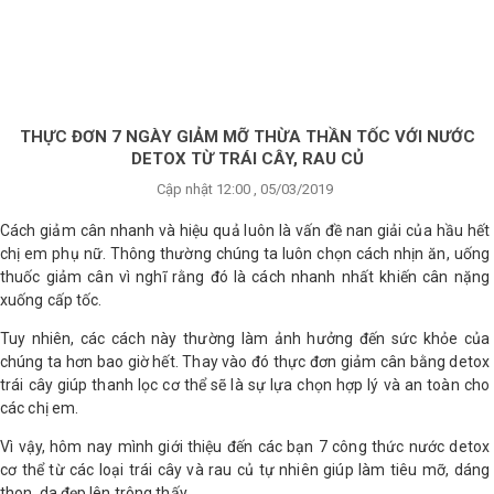
×
BRANDS
ANDS
FEATURED BRAND
THỰC ĐƠN 7 NGÀY GIẢM MỠ THỪA THẦN TỐC VỚI NƯỚC
DETOX TỪ TRÁI CÂY, RAU CỦ
HĂM
Cập nhật 12:00 , 05/03/2019
SÓC
DA
Cách giảm cân nhanh và hiệu quả luôn là vấn đề nan giải của hầu hết
chị em phụ nữ. Thông thường chúng ta luôn chọn cách nhịn ăn, uống
thuốc giảm cân vì nghĩ rằng đó là cách nhanh nhất khiến cân nặng
xuống cấp tốc.
RANG
IỂM
Tuy nhiên, các cách này thường làm ảnh hưởng đến sức khỏe của
chúng ta hơn bao giờ hết. Thay vào đó thực đơn giảm cân bằng detox
trái cây giúp thanh lọc cơ thể sẽ là sự lựa chọn hợp lý và an toàn cho
HĂM
các chị em.
SÓC
ODY
Vì vậy, hôm nay mình giới thiệu đến các bạn 7 công thức nước detox
cơ thể từ các loại trái cây và rau củ tự nhiên giúp làm tiêu mỡ, dáng
thon, da đẹp lên trông thấy.