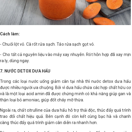
Cách làm:
- Chuối lột vỏ. Cà rốt rửa sạch. Táo rửa sạch gọt vỏ.
- Cho tất cả nguyên liệu vào máy xay nhuyễn. Rót hỗn hợp đã xay mịn
ra ly, dùng ngay.
7. NƯỚC DETOX DƯA HẤU
Trong các loại nước uống giảm cân tại nhà thì nước detox dưa hấu
được nhiều người ưa chuộng. Bởi vì dưa hấu chứa các hợp chất hữu cơ
và là một loại acid amin đã được chứng minh có khả năng giúp gan và
thận loại bỏ amoniac, giúp đốt cháy mỡ thừa.
Ngoài ra, chất citrulline của dưa hấu hỗ trợ thải độc, thúc đẩy quá trình
trao đổi chất hiệu quả. Bên cạnh đó còn kết cùng bạc hà và chanh
càng thúc đẩy quá trình giảm cân diễn ra nhanh hơn.