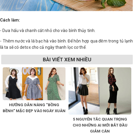
Cách làm:
- Dưa hấu và chanh cắt nhỏ cho vào bình thủy tinh.
- Thêm nước và lá bạc hà vào bình. Để hỗn hợp qua đêm trong tủ lạnh
là ta sẽ có detox cho cả ngày thanh lọc cơ thể.
BÀI VIẾT XEM NHIỀU
HƯỚNG DẪN NÀNG “BỒNG
BỀNH” MẶC ĐẸP VÀO NGÀY XUÂN
5 NGUYÊN TẮC QUAN TRỌNG
CHO NHỮNG AI MỚI BẮT ĐẦU
GIẢM CÂN