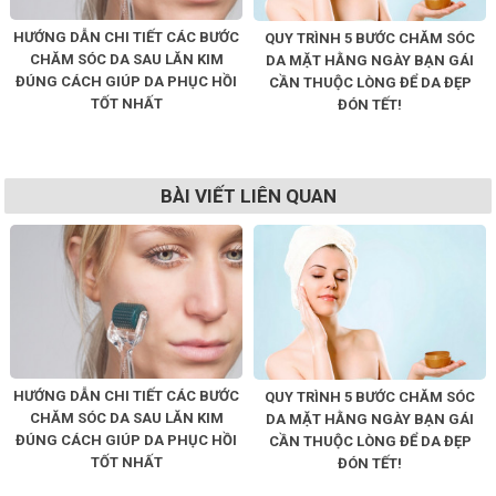
HƯỚNG DẪN CHI TIẾT CÁC BƯỚC
QUY TRÌNH 5 BƯỚC CHĂM SÓC
CHĂM SÓC DA SAU LĂN KIM
DA MẶT HẰNG NGÀY BẠN GÁI
ĐÚNG CÁCH GIÚP DA PHỤC HỒI
CẦN THUỘC LÒNG ĐỂ DA ĐẸP
TỐT NHẤT
ĐÓN TẾT!
BÀI VIẾT LIÊN QUAN
HƯỚNG DẪN CHI TIẾT CÁC BƯỚC
QUY TRÌNH 5 BƯỚC CHĂM SÓC
CHĂM SÓC DA SAU LĂN KIM
DA MẶT HẰNG NGÀY BẠN GÁI
ĐÚNG CÁCH GIÚP DA PHỤC HỒI
CẦN THUỘC LÒNG ĐỂ DA ĐẸP
TỐT NHẤT
ĐÓN TẾT!