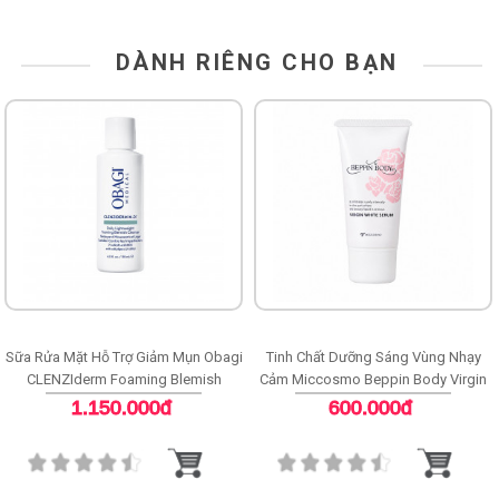
DÀNH RIÊNG CHO BẠN
Sữa Rửa Mặt Hỗ Trợ Giảm Mụn Obagi
Tinh Chất Dưỡng Sáng Vùng Nhạy
CLENZIderm Foaming Blemish
Cảm Miccosmo Beppin Body Virgin
Cleanser
White Serum
1.150.000đ
600.000đ