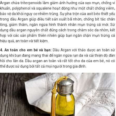
Argan chứa triterpenoids làm giảm ảnh hưởng của sẹo mụn, chống vi
khuẩn, polyphenol và squalene hoạt động như một chất chống viêm,
bảo vệ da khỏi nguy cơ nhiễm trùng. Sự pha trộn của axit béo thiết yếu
trong dầu Argan giúp điều tiết sản xuất bã nhờn, chống bít tắc chân
lông, giảm thâm, ngăn ngừa hình thành nhân mụn trứng cá mới. Sử
dụng dầu argan nguyên chất đúng cách trong chăm sóc da nhờn, kết
hợp với các sản phẩm thiên nhiên giúp bạn ngăn chặn mụn trứng cá
hiệu quả, an toàn và tiết kiệm.
4. An toàn cho em bé và bạn:
Dầu Argan với thảo dược an toàn sử
dụng khi bạn đang mang thai để ngăn ngừa rạn da và cải thiện độ đàn
hồi cho làn da. Dầu argan an toàn và rất tốt cho da của em bé, nó có
thể được sử dụng bởi tất cả mọi người trong gia đình.