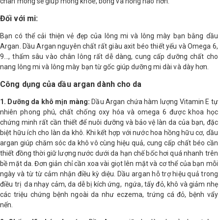
chân móng sẽ giúp móng khỏe, bóng và hồng hào hơn.
Đối với mi:
Bạn có thể cải thiện vẻ đẹp của lông mi và lông mày bạn bằng dầu
Argan. Dầu Argan nguyên chất rất giàu axit béo thiết yếu và Omega 6,
9…, thấm sâu vào chân lông rất dễ dàng, cung cấp dưỡng chất cho
nang lông mi và lông mày bạn từ gốc giúp dưỡng mi dài và dày hơn.
Công dụng của dầu argan dành cho da
1. Dưỡng da khô mịn màng:
Dầu Argan chứa hàm lượng Vitamin E tự
nhiên phong phú, chất chống oxy hóa và omega 6 được khoa học
chứng minh rất cần thiết để nuôi dưỡng và bảo vệ làn da của bạn, đặc
biệt hữu ích cho làn da khô. Khi kết hợp với nước hoa hồng hữu cơ, dầu
argan giúp chăm sóc da khô vô cùng hiệu quả, cung cấp chất béo cần
thiết đồng thời giữ lượng nước dưới da hạn chế bốc hơi quá nhanh trên
bề mặt da. Đơn giản chỉ cần xoa vài giọt lên mặt và cơ thể của bạn mỗi
ngày và từ từ cảm nhận điều kỳ diệu. Dầu argan hỗ trợ hiệu quả trong
điều trị da nhạy cảm, da dễ bị kích ứng, ngứa, tấy đỏ, khô và giảm nhẹ
các triệu chứng bệnh ngoài da như eczema, trứng cá đỏ, bệnh vẩy
nến.