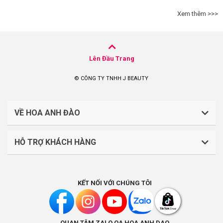
Xem thêm >>>
Lên Đầu Trang
© CÔNG TY TNHH J BEAUTY
VỀ HOA ANH ĐÀO
HỖ TRỢ KHÁCH HÀNG
CÔNG TY TNHH J BEAUTY
Quy định về thanh toán
Mã số thuế: 0316044765
KẾT NỐI VỚI CHÚNG TÔI
Chính sách vận chuyển, giao nhận
Liên hệ: (028).7303.9118
Chính sách đổi trả và hoàn tiền
QUAN TÂM ZALO OA HOA ANH DAO