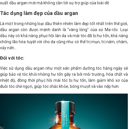
xuất dầu argan mới mà không cần tới sự trợ giúp của loài dê
Shop All Brand A-
Tác dụng làm đẹp của dầu argan
Z
Là một trong những loại dầu thiên nhiên làm đẹp tốt nhất trên thế giới,
dầu argan còn được mệnh danh là "vàng lỏng" của xứ Ma-rốc. Loại
dầu này có khả năng phục hồi làn da và mái tóc đã bị hư tổn, khả năng
chống lão hóa tuyệt vời cho da cũng như có thể trị mụn, trị nám, chàm,
vảy nến…
Đối với tóc:
Việc sử dụng dầu argan như một sán phẩm dưỡng tóc hằng ngày sẽ
giúp bảo vệ tóc khỏi những hư tổn gây ra bởi môi trường, hóa chất và
nhiệt độ, đồng thời phục hồi mái tóc bị hư tổn, làm giảm khô xơ của
đuôi tóc chẻ ngọn, giúp tóc chắc khỏe, bóng mượt và vào nếp hơn.