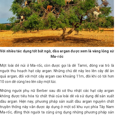
LOGS
IỚI
HIỆU
INIC
Với nhiều tác dụng tốt bất ngờ, dầu argan được xem là vàng lỏng xứ
 SPA
Ma-rốc
Một loài dê núi ở Ma-rốc, còn được gọi là dê Tamri, đóng vai trò là
người thu hoạch hạt cây argan. Những chú dê này leo lên cây để ăn
quả argan, đối với một cây argan cao khoảng 11m, đôi khi có tới hơn
10 con dê cùng leo lên cây một lúc.
Những người phụ nữ Berber sau đó sẽ thu nhặt các hạt cây argan
không được tiêu hóa từ chất thải của loài dê và sử dụng để sản xuất
dầu argan. Hiện nay, phương pháp sản xuất dầu argan nguyên chất
truyền thống này vẫn được áp dụng ở một số khu vực phía Tây Nam
Ma-rốc, đồng thời người ta cũng ứng dụng những phương pháp sản