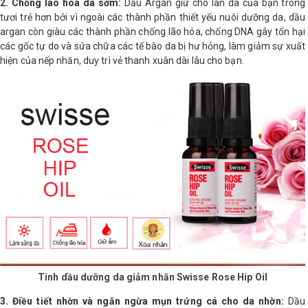
2. Chống lão hóa da sớm:
Dầu Argan giữ cho làn da của bạn trông
tươi trẻ hơn bởi vì ngoài các thành phần thiết yếu nuôi dưỡng da, dầu
argan còn giàu các thành phần chống lão hóa, chống DNA gây tổn hại
các gốc tự do và sửa chữa các tế bào da bị hư hỏng, làm giảm sự xuất
hiện của nếp nhăn, duy trì vẻ thanh xuân dài lâu cho bạn.
Tinh dầu dưỡng da giảm nhăn Swisse Rose Hip Oil
3. Điều tiết nhờn và ngăn ngừa mụn trứng cá cho da nhờn:
Dầu