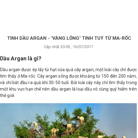
×
BRANDS
ANDS
FEATURED BRAND
TINH DẦU ARGAN - "VÀNG LỎNG" TINH TUÝ TỪ MA-RỐC
Cập nhật 20:00 , 16/07/2017
HĂM
SÓC
Dầu Argan là gì?
DA
Dầu argan được ép lấy từ hạt của quả cây argan, một loài cây chỉ được
tìm thấy ở Ma-rốc. Cây argan sống được khoảng từ 150 đến 200 năm,
và chỉ bắt đầu ra quả khi 30-50 tuổi. Bởi loài cây này chỉ tìm thấy trong
RANG
một khu vực hạn chế nên dầu argan là loại dầu vô cùng quý hiếm trên
IỂM
thế giới.
HĂM
SÓC
ODY