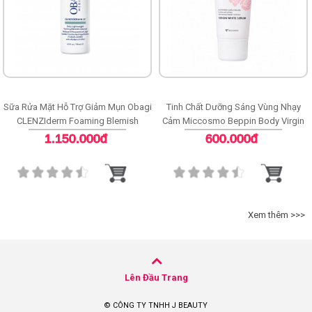
Sữa Rửa Mặt Hỗ Trợ Giảm Mụn Obagi
Tinh Chất Dưỡng Sáng Vùng Nhạy
CLENZIderm Foaming Blemish
Cảm Miccosmo Beppin Body Virgin
Cleanser
White Serum
1.150.000đ
600.000đ
Xem thêm >>>
Lên Đầu Trang
© CÔNG TY TNHH J BEAUTY