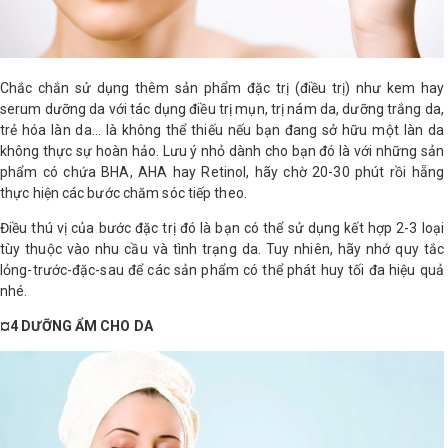
Chắc chắn sử dụng thêm sản phẩm đặc trị (điều trị) như kem hay
serum dưỡng da với tác dụng điều trị mụn, trị nám da, dưỡng trắng da,
trẻ hóa làn da… là không thể thiếu nếu bạn đang sở hữu một làn da
không thực sự hoàn hảo. Lưu ý nhỏ dành cho bạn đó là với những sản
phẩm có chứa BHA, AHA hay Retinol, hãy chờ 20-30 phút rồi hẵng
thực hiện các bước chăm sóc tiếp theo.
Điều thú vị của bước đặc trị đó là bạn có thể sử dụng kết hợp 2-3 loại
tùy thuộc vào nhu cầu và tình trạng da. Tuy nhiên, hãy nhớ quy tắc
lỏng-trước-đặc-sau để các sản phẩm có thể phát huy tối đa hiệu quả
nhé.
¤4 DƯỠNG ẨM CHO DA