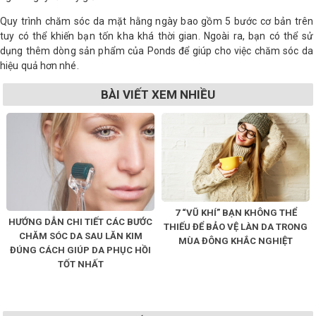
Quy trình chăm sóc da mặt hằng ngày bao gồm 5 bước cơ bản trên
tuy có thể khiến bạn tốn kha khá thời gian. Ngoài ra, bạn có thể sử
dụng thêm dòng sản phẩm của Ponds để giúp cho việc chăm sóc da
hiệu quả hơn nhé.
BÀI VIẾT XEM NHIỀU
7 “VŨ KHÍ” BẠN KHÔNG THỂ
HƯỚNG DẪN CHI TIẾT CÁC BƯỚC
THIẾU ĐỂ BẢO VỆ LÀN DA TRONG
CHĂM SÓC DA SAU LĂN KIM
MÙA ĐÔNG KHẮC NGHIỆT
ĐÚNG CÁCH GIÚP DA PHỤC HỒI
TỐT NHẤT