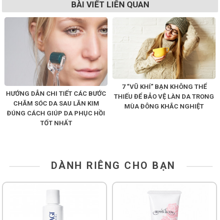
BÀI VIẾT LIÊN QUAN
7 “VŨ KHÍ” BẠN KHÔNG THỂ
HƯỚNG DẪN CHI TIẾT CÁC BƯỚC
THIẾU ĐỂ BẢO VỆ LÀN DA TRONG
CHĂM SÓC DA SAU LĂN KIM
MÙA ĐÔNG KHẮC NGHIỆT
ĐÚNG CÁCH GIÚP DA PHỤC HỒI
TỐT NHẤT
DÀNH RIÊNG CHO BẠN