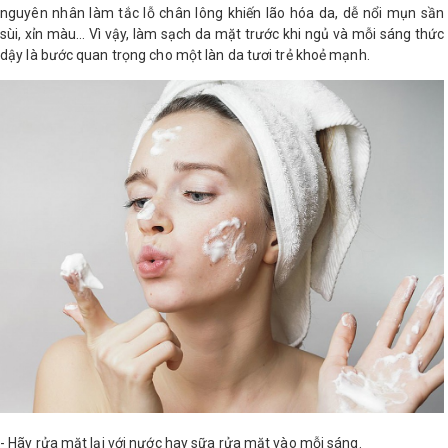
nguyên nhân làm tắc lỗ chân lông khiến lão hóa da, dễ nổi mụn sần
LOGS
sùi, xỉn màu… Vì vậy, làm sạch da mặt trước khi ngủ và mỗi sáng thức
dậy là bước quan trọng cho một làn da tươi trẻ khoẻ mạnh.
IỚI
HIỆU
INIC
 SPA
- Hãy rửa mặt lại với nước hay sữa rửa mặt vào mỗi sáng.