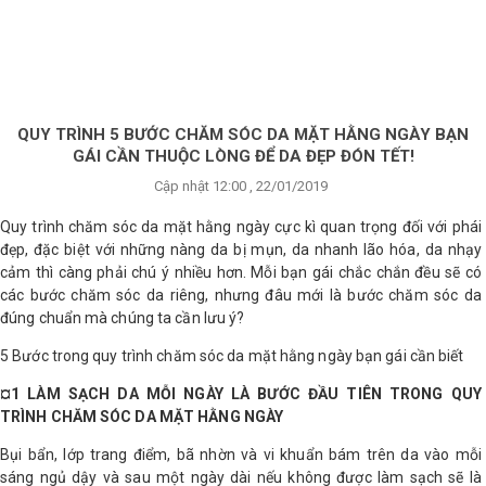
×
BRANDS
ANDS
FEATURED BRAND
QUY TRÌNH 5 BƯỚC CHĂM SÓC DA MẶT HẰNG NGÀY BẠN
GÁI CẦN THUỘC LÒNG ĐỂ DA ĐẸP ĐÓN TẾT!
HĂM
Cập nhật 12:00 , 22/01/2019
SÓC
DA
Quy trình chăm sóc da mặt hằng ngày cực kì quan trọng đối với phái
đẹp, đặc biệt với những nàng da bị mụn, da nhanh lão hóa, da nhạy
cảm thì càng phải chú ý nhiều hơn. Mỗi bạn gái chắc chắn đều sẽ có
các bước chăm sóc da riêng, nhưng đâu mới là bước chăm sóc da
RANG
IỂM
đúng chuẩn mà chúng ta cần lưu ý?
5 Bước trong quy trình chăm sóc da mặt hằng ngày bạn gái cần biết
HĂM
¤1 LÀM SẠCH DA MỖI NGÀY LÀ BƯỚC ĐẦU TIÊN TRONG QUY
SÓC
TRÌNH CHĂM SÓC DA MẶT HẰNG NGÀY
ODY
Bụi bẩn, lớp trang điểm, bã nhờn và vi khuẩn bám trên da vào mỗi
sáng ngủ dậy và sau một ngày dài nếu không được làm sạch sẽ là