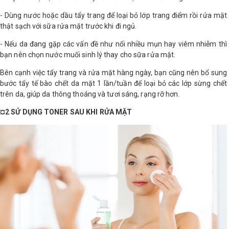
- Dùng nước hoặc dầu tẩy trang để loại bỏ lớp trang điểm rồi rửa mặt
Shop All Brand A-
thật sạch với sữa rửa mặt trước khi đi ngủ.
Z
- Nếu da đang gặp các vấn đề như nổi nhiều mụn hay viêm nhiễm thì
bạn nên chọn nước muối sinh lý thay cho sữa rửa mặt.
Bên cạnh việc tẩy trang và rửa mặt hàng ngày, bạn cũng nên bổ sung
bước tẩy tế bào chết da mặt 1 lần/tuần để loại bỏ các lớp sừng chết
trên da, giúp da thông thoáng và tươi sáng, rạng rỡ hơn.
¤2 SỬ DỤNG TONER SAU KHI RỬA MẶT