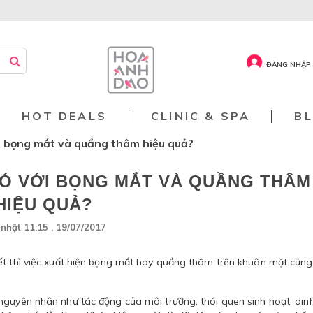
ĐĂNG NHẬP 
HOT DEALS
CLINIC & SPA
B
ới bọng mắt và quầng thâm hiệu quả?
HÓ VỚI BỌNG MẮT VÀ QUẦNG THÂM
HIỆU QUẢ?
nhật 11:15 , 19/07/2017
ết thì việc xuất hiện bọng mắt hay quầng thâm trên khuôn mặt cũng
nguyên nhân như tác động của môi trường, thói quen sinh hoạt, din