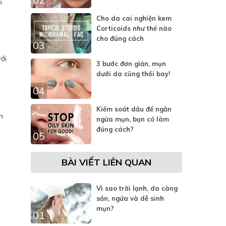
m
Cho da cai nghiện kem
Corticoids như thế nào
cho đúng cách
03
ới
3 bước đơn giản, mụn
dưới da cũng thổi bay!
04
Kiểm soát dầu để ngăn
m
ngừa mụn, bạn có làm
đúng cách?
05
BÀI VIẾT LIÊN QUAN
Vì sao trời lạnh, da càng
sần, ngứa và dễ sinh
mụn?
01