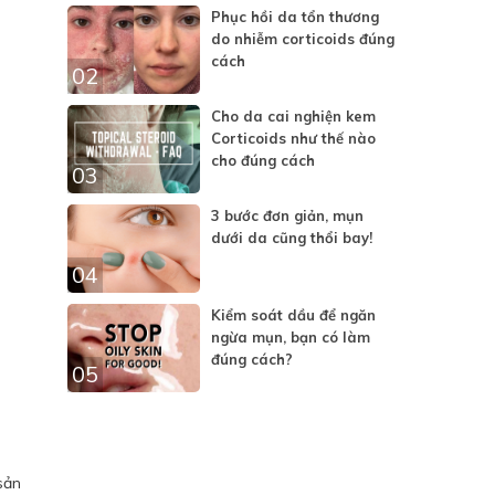
Phục hồi da tổn thương
do nhiễm corticoids đúng
cách
02
Cho da cai nghiện kem
Corticoids như thế nào
cho đúng cách
03
3 bước đơn giản, mụn
dưới da cũng thổi bay!
04
Kiểm soát dầu để ngăn
ngừa mụn, bạn có làm
đúng cách?
05
sản