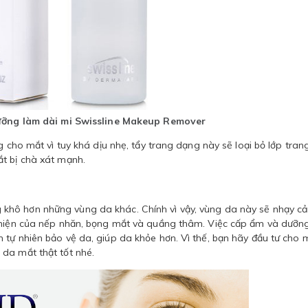
ưỡng làm dài mi Swissline Makeup Remover
g cho mắt vì tuy khá dịu nhẹ, tẩy trang dạng này sẽ loại bỏ lớp tran
t bị chà xát mạnh.
khô hơn những vùng da khác. Chính vì vậy, vùng da này sẽ nhạy c
t hiện của nếp nhăn, bọng mắt và quầng thâm. Việc cấp ẩm và dưỡ
 tự nhiên bảo vệ da, giúp da khỏe hơn. Vì thế, bạn hãy đầu tư cho 
da mắt thật tốt nhé.