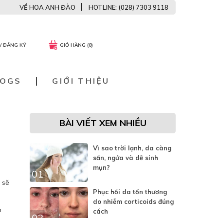
VỀ HOA ANH ĐÀO
HOTLINE: (028) 7303 9118
/ ĐĂNG KÝ
GIỎ HÀNG (0)
LOGS
GIỚI THIỆU
BÀI VIẾT XEM NHIỀU
Vì sao trời lạnh, da càng
sần, ngứa và dễ sinh
mụn?
01
 sẽ
Phục hồi da tổn thương
do nhiễm corticoids đúng
h
cách
02