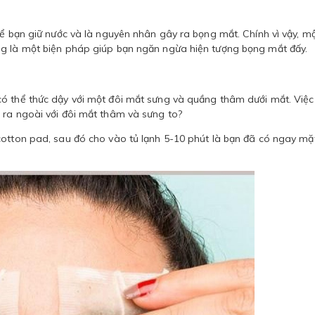
hể bạn giữ nước và là nguyên nhân gây ra bọng mắt. Chính vì vậy, m
ng là một biện pháp giúp bạn ngăn ngừa hiện tượng bọng mắt đấy.
có thể thức dậy với một đôi mắt sưng và quầng thâm dưới mắt. Việc
 ra ngoài với đôi mắt thâm và sưng to?
cotton pad, sau đó cho vào tủ lạnh 5-10 phút là bạn đã có ngay mặ