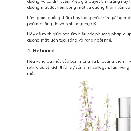
dưỡng và cả di truyền. Việc giải quyết tình trạng nà
dưỡng mắt đắt tiền, bọng mắt và quầng thâm vẫn có t
Làm giảm quầng thâm hay bọng mắt trên gương mặt bạn
phẩm dưỡng da và sinh hoạt hợp lý.
Hãy để mình giúp bạn tìm hiểu các phương pháp giúp 
gương mặt luôn tươi sáng và rạng ngời nhé.
1. Retinoid
Nếu vùng da mắt của bạn mỏng và bị quầng thâm, hãy
retinoids sẽ kích thích sự sản sinh collagen, làm vù
mắt.