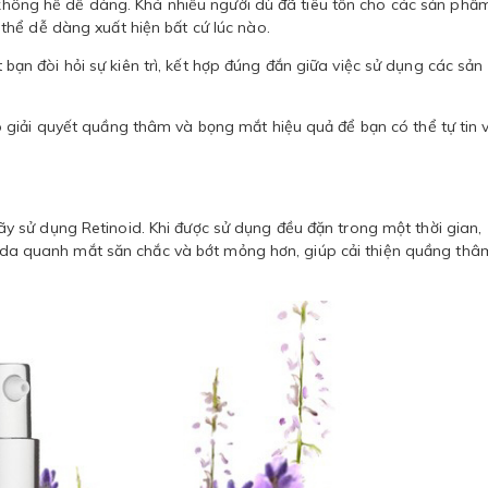
y không hề dễ dàng. Khá nhiều người dù đã tiêu tốn cho các sản phẩ
hể dễ dàng xuất hiện bất cứ lúc nào.
 đòi hỏi sự kiên trì, kết hợp đúng đắn giữa việc sử dụng các sản
giải quyết quầng thâm và bọng mắt hiệu quả để bạn có thể tự tin v
 sử dụng Retinoid. Khi được sử dụng đều đặn trong một thời gian,
ng da quanh mắt săn chắc và bớt mỏng hơn, giúp cải thiện quầng thâ