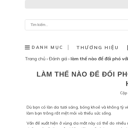
DANH MỤC
THƯƠNG HIỆU
Trang chủ
›
Đánh giá
›
làm thế nào để đối phó v
LÀM THẾ NÀO ĐỂ ĐỐI P
Cập 
Dù bạn có làn da tươi sáng, bóng khoẻ và không tỳ v
làm bạn trông rất mệt mỏi và thiếu sức sống.
Vấn đề xuất hiện ở vùng da mắt này có thể do nhiều 