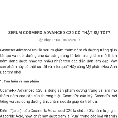
×
BRANDS
ANDS
FEATURED BRAND
SERUM COSMERX ADVANCED C20 CÓ THẬT SỰ TỐT?
Cập nhật 16:00 , 18/12/2019
HĂM
SÓC
CosmeRx Advanced C20
là serum giảm thâm nám và dưỡng trắng giúp
DA
tái tạo và nuôi dưỡng cho da trắng sáng từ bên trong, làm mờ thâm
nám đang được nhắc tới nhiều nhất trên các diễn đàn làm đẹp. Vậy
sản phẩm này có thật sự tốt và hiệu quả? Hãy cùng Mỹ phẩm Hoa Anh
RANG
Đào tìm nhé!
IỂM
1. Tìm hiểu về sản phẩm
CosmeRx Advanced C20 là dòng sản phẩm dưỡng trắng và làm mờ
HĂM
thâm nám cao cấp của thương hiệu CosmeRx của Mỹ. CosmeRx nổi
SÓC
tiếng với các dòng dưỡng ẩm, chăm sóc da giúp da trẻ hóa.
ODY
Điểm đặc biệt của CosmeRx Advanced C20 là chứa 20% hàm lượng L-
Ascorbic Acid, hoạt chất này được xem là “vua” trong các loại Vitamin