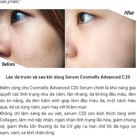
sản phẩm.”
Làn da trước và sau khi dùng Serum CosmeRx Advanced C20
Điểm cộng cho CosmeRx Advanced C20 Serum chính là khả năng giải
quyết các tình trạng như da nám, tàn nhang; da không đều màu, đen
do ăn nắng, da đen bẩm sinh giúp làm đều màu da, một cách hiệu
quả, kể cả vùng nám, sạm hay vết thâm mụn.
Không chỉ làm sáng da ưu việt, serum C20 còn kích thích tăng sinh
Collagen, làm mờ nếp nhăn, ngăn chặn tình trạng lão hóa, giảm chùng
xệ, giảm thiểu tổn thương do tia UV gây ra, hạn chế tối đa nguy cơ
sạm, nám, se khít chân lông.