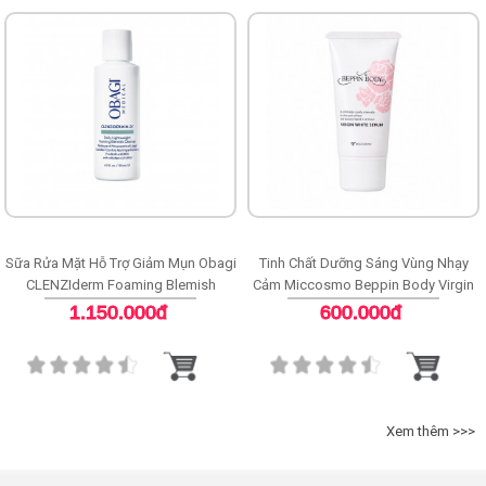
Sữa Rửa Mặt Hỗ Trợ Giảm Mụn Obagi
Tinh Chất Dưỡng Sáng Vùng Nhạy
CLENZIderm Foaming Blemish
Cảm Miccosmo Beppin Body Virgin
Cleanser
White Serum
1.150.000đ
600.000đ
Xem thêm >>>