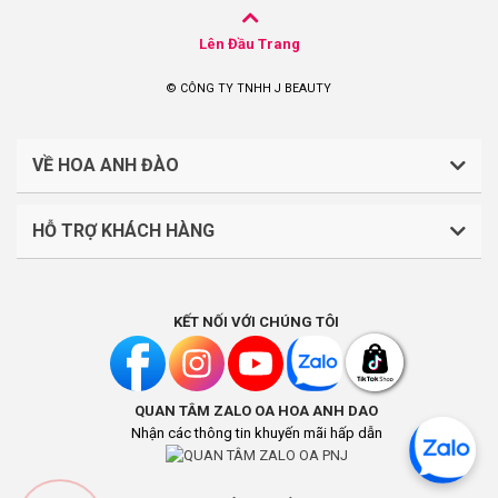
Lên Đầu Trang
© CÔNG TY TNHH J BEAUTY
VỀ HOA ANH ĐÀO
HỖ TRỢ KHÁCH HÀNG
CÔNG TY TNHH J BEAUTY
Quy định về thanh toán
Mã số thuế: 0316044765
KẾT NỐI VỚI CHÚNG TÔI
Chính sách vận chuyển, giao nhận
Liên hệ: (028).7303.9118
Chính sách đổi trả và hoàn tiền
QUAN TÂM ZALO OA HOA ANH DAO
Chính sách bảo mật
Địa điểm kinh doanh: Lầu 1, số 242-244 Hai Bà Trưng,
Nhận các thông tin khuyến mãi hấp dẫn
Phường Tân Định, Thành phố Hồ Chí Minh, Việt Nam
Khách hàng thân thiết
Địa chỉ trụ sở chính: Số B13 Đường N1, Tổ 4B, KP.Bình