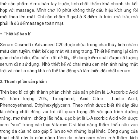
thử sản phẩm ở mu bàn tay trước, tinh chất thấm khá nhanh khi kết
hợp với massage. Mình chờ 10 phút không thấy dấu hiệu kích ứng rồi
Shop All Brand A-
mới thoa lên mặt. Chỉ cần chấm 3 giọt ở 3 điểm là trán, má trái, má
Z
phải là đủ để massage toàn mặt.
* Thiết kế bao bì
Serum CosmeRx Advanced C20 được chứa trong chai thủy tinh nhám
màu đen tuyền, thiết kế đẹp mắt và sang trọng. Thiết kế mang lại cảm
giác chắc chắn, đầu bấm rất dễ lấy, dễ dàng kiểm soát được số lượng
serum cần sử dụng. Nhờ thiết kế vỏ chai màu đen nên ánh nắng mặt
trời và các tia sáng khó có thể tác động và làm biến đổi chất serum.
2. Thành phần sản phẩm
Trên bao bì có ghi thành phần chính của sản phẩm là L-Ascorbic Acid
với hàm lượng 20%, Tocopherol, Acid Citric, Lactic Acid,
Phenoxyethanol, Ethylhexylglycerin. Theo mình được biết thì đây đều
là những chất đóng vai trò rất quan trọng đối với quá trình dưỡng
trắng, mờ thâm, chống lão hóa. Đặc biệt là L-Ascorbic Acid vốn được
xem “vua” trong các loại Vitamin C vì khả năng thẩm thấu sâu vào
trong da của nó cao gấp 5 lần so với những loại khác. Công dụng của
hoạt chất này là giúp nâng tông da, giảm sạm nám, mờ thâm, kích