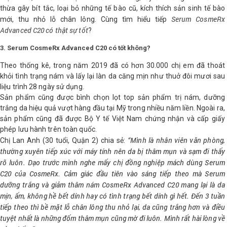
thừa gây bít tắc, loại bỏ những tế bào cũ, kích thích sản sinh tế bào
Serum CosmeRx
mới, thu nhỏ lỗ chân lông. Cùng tìm hiểu tiếp
Advanced C20 có thật sự tốt
?
3. Serum CosmeRx Advanced C20 có tốt không?
Theo thống kê, trong năm 2019 đã có hơn 30.000 chị em đã thoát
khỏi tình trạng nám và lấy lại làn da căng mịn như thuở đôi mươi sau
liệu trình 28 ngày sử dụng.
Sản phẩm cũng được bình chọn lọt top sản phẩm trị nám, dưỡng
trắng da hiệu quả vượt hàng đầu tại Mỹ trong nhiều năm liền. Ngoài ra,
sản phẩm cũng đã được Bộ Y tế Việt Nam chứng nhận và cấp giấy
phép lưu hành trên toàn quốc.
“Mình là nhân viên văn phòng,
Chị Lan Anh (30 tuổi, Quận 2) chia sẻ:
thường xuyên tiếp xúc với máy tính nên da bị thâm mụn và sạm đi thấy
rõ luôn. Dạo trước mình nghe mấy chị đồng nghiệp mách dùng Serum
C20 của CosmeRx. Cảm giác đầu tiên vào sáng tiếp theo mà Serum
dưỡng trắng và giảm thâm nám CosmeRx Advanced C20 mang lại là da
mịn, ẩm, không hề bết dính hay có tình trạng bết dính gì hết. Đến 3 tuần
tiếp theo thì bề mặt lỗ chân lông thu nhỏ lại, da cũng trắng hơn và điều
tuyệt nhất là những đốm thâm mụn cũng mờ đi luôn. Mình rất hài lòng về