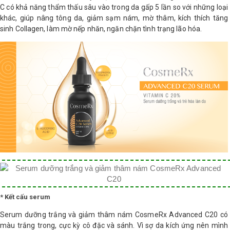
C có khả năng thẩm thấu sâu vào trong da gấp 5 lần so với những loại
LOGS
khác, giúp nâng tông da, giảm sạm nám, mờ thâm, kích thích tăng
sinh Collagen, làm mờ nếp nhăn, ngăn chặn tình trạng lão hóa.
IỚI
HIỆU
INIC
 SPA
* Kết cấu serum
Serum dưỡng trắng và giảm thâm nám CosmeRx Advanced C20 có
màu trắng trong, cực kỳ cô đặc và sánh. Vì sợ da kích ứng nên mình