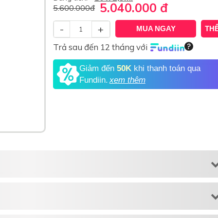
5.040.000
đ
5.600.000
đ
-
+
MUA NGAY
TH
Trả sau đến 12 tháng với
Giảm đến
50K
khi thanh toán qua
Fundiin.
xem thêm