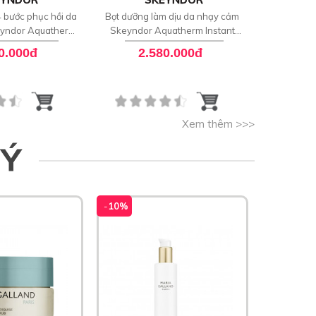
 bước phục hồi da
Bọt dưỡng làm dịu da nhạy cảm
Kem làm d
yndor Aquatherm
Skeyndor Aquatherm Instant
Skeyndor 
kin Professional
SOS Balm
0.000đ
2.580.000đ
2
gramme
Xem thêm >>>
 Ý
-
10%
-
10%