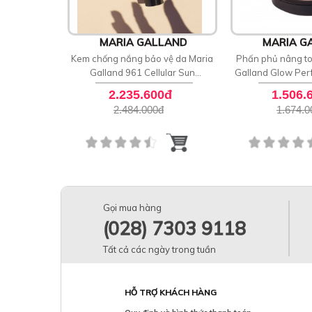
MARIA GALLAND
MARIA G
Kem chống nắng bảo vệ da Maria
Phấn phủ nâng t
Galland 961 Cellular Sun
Galland Glow Per
Protective Face Cream SPF 50
82
2.235.600đ
1.506.
2.484.000
đ
1.674.0
Gọi mua hàng
(028) 7303 9118
Tất cả các ngày trong tuần
HỖ TRỢ KHÁCH HÀNG