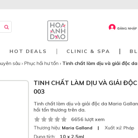
ĐĂNG NHẬP 
HOT DEALS
CLINIC & SPA
B
huyên sâu
›
Phục hồi hư tổn
›
Tinh chất làm dịu và giải độc d
TINH CHẤT LÀM DỊU VÀ GIẢI ĐỘ
003
Tinh chất làm dịu và giải độc da Maria Gallan
hồi tổn thương trên da.
6656 lượt xem
Thương hiệu:
Xuất xứ:
Maria Galland
Pháp
Dung tích:
10 x 2,5ml