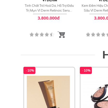
Tinh Chất Trẻ Hoá Da, Hỗ Trợ Điều
Kem Đêm Hiệu Ch
Trị Mụn VI Derm Retinoic Serum
Sâu VI Derm Ret
Rx
Exfoli
3.800.000đ
3.800.
-
10%
-
10%