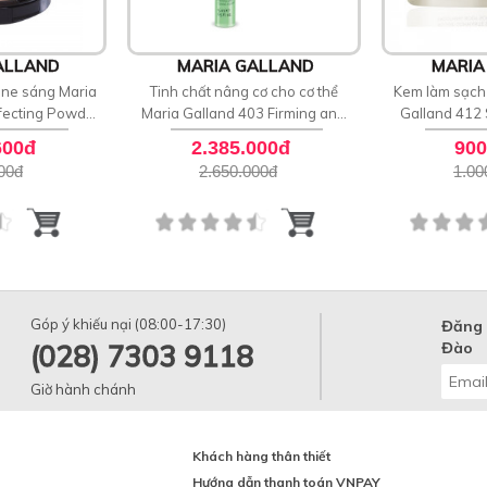
ALLAND
MARIA GALLAND
MARIA
one sáng Maria
Tinh chất nâng cơ cho cơ thể
Kem làm sạch 
fecting Powder
Maria Galland 403 Firming and
Galland 412
0
Toning Essence
S
600đ
2.385.000đ
900
00
đ
2.650.000
đ
1.00
Góp ý khiếu nại (08:00-17:30)
Đăng 
(028) 7303 9118
Đào
Giờ hành chánh
Khách hàng thân thiết
Hướng dẫn thanh toán VNPAY