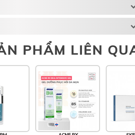
ẢN PHẨM LIÊN QU
ERM
ACNE RX
SKE