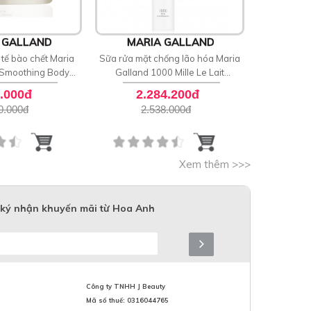
 GALLAND
MARIA GALLAND
MAR
tế bào chết Maria
Sữa rửa mặt chống lão hóa Maria
Lăn khử mù
 Smoothing Body
Galland 1000 Mille Le Lait
Secret De
crub
Demaquillant
.000đ
2.284.200đ
9
0.000
đ
2.538.000
đ
1
Xem thêm >>>
ký nhận khuyến mãi từ Hoa Anh
Công ty TNHH J Beauty
Mã số thuế: 0316044765