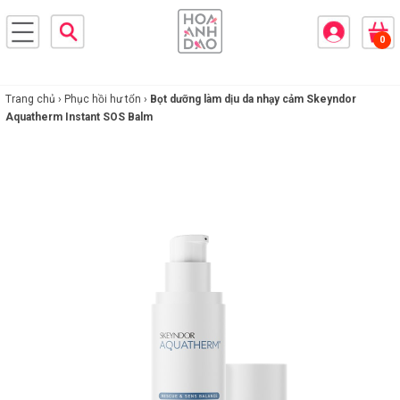
×
0
BRANDS
ANDS
FEATURED BRAND
Trang chủ ›
Phục hồi hư tổn ›
Bọt dưỡng làm dịu da nhạy cảm Skeyndor
Aquatherm Instant SOS Balm
HĂM
SÓC
DA
RANG
IỂM
HĂM
SÓC
ODY