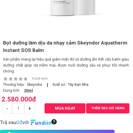
LOGS
IỚI
HIỆU
Bọt dưỡng làm dịu da nhạy cảm Skeyndor Aquatherm
Instant SOS Balm
INIC
Sản phẩm mang lại hiệu quả giảm mẩn đỏ và dưỡng ẩm Kết cấu balm giàu
 SPA
dưỡng chất giúp da mềm mại, được nuôi dưỡng sâu và phục hồi nhanh
chóng
0 lượt xem
Thương hiệu:
Xuất xứ:
Skeyndor
Tây Ban Nha
Dung tích:
30ml
2.580.000
đ
-
+
MUA NGAY
THÊM VÀO GIỎ HÀNG
Trả sau
0đ
với