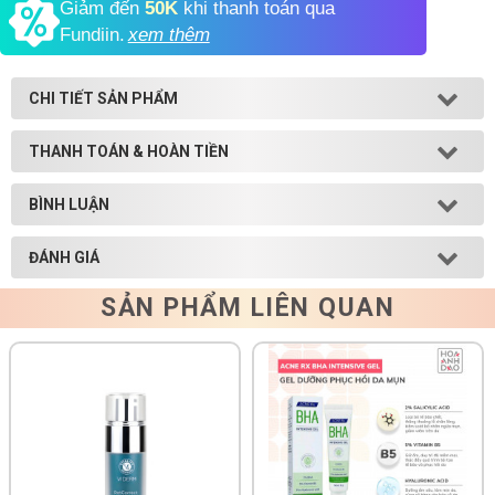
Giảm đến
50K
khi thanh toán qua
Fundiin.
xem thêm
Shop All Brand A-
Z
CHI TIẾT SẢN PHẨM
THANH TOÁN & HOÀN TIỀN
BÌNH LUẬN
ĐÁNH GIÁ
SẢN PHẨM LIÊN QUAN