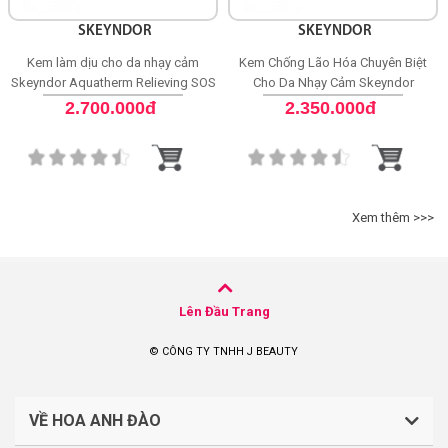
SKEYNDOR
SKEYNDOR
Kem làm dịu cho da nhạy cảm
Kem Chống Lão Hóa Chuyên Biệt
Skeyndor Aquatherm Relieving SOS
Cho Da Nhạy Cảm Skeyndor
Cream
Aquatherm Age Signs Cream
2.700.000đ
2.350.000đ
Xem thêm >>>
Lên Đầu Trang
© CÔNG TY TNHH J BEAUTY
VỀ HOA ANH ĐÀO