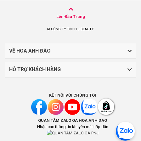
Lên Đầu Trang
© CÔNG TY TNHH J BEAUTY
VỀ HOA ANH ĐÀO
HỖ TRỢ KHÁCH HÀNG
CÔNG TY TNHH J BEAUTY
Quy định về thanh toán
Mã số thuế: 0316044765
KẾT NỐI VỚI CHÚNG TÔI
Chính sách vận chuyển, giao nhận
Liên hệ: (028).7303.9118
Chính sách đổi trả và hoàn tiền
QUAN TÂM ZALO OA HOA ANH DAO
Chính sách bảo mật
Địa điểm kinh doanh: Lầu 1, số 242-244 Hai Bà Trưng,
Nhận các thông tin khuyến mãi hấp dẫn
Phường Tân Định, Thành phố Hồ Chí Minh, Việt Nam
Khách hàng thân thiết