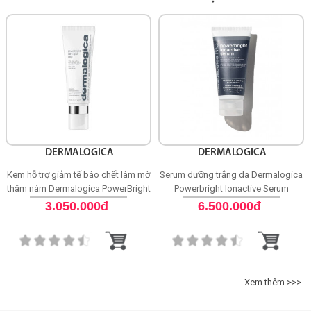
DERMALOGICA
DERMALOGICA
Kem hỗ trợ giảm tế bào chết làm mờ
Serum dưỡng trắng da Dermalogica
thâm nám Dermalogica PowerBright
Powerbright Ionactive Serum
Dark Spot Peel
3.050.000đ
6.500.000đ
Xem thêm >>>