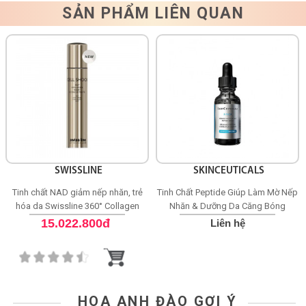
SẢN PHẨM LIÊN QUAN
SWISSLINE
SKINCEUTICALS
Tinh chất NAD giảm nếp nhăn, trẻ
Tinh Chất Peptide Giúp Làm Mờ Nếp
hóa da Swissline 360° Collagen
Nhăn & Dưỡng Da Căng Bóng
Night Concentrate
SkinCeuticals P-TIOX
15.022.800đ
Liên hệ
HOA ANH ĐÀO GỢI Ý