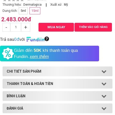
Thương hiệu:
Xuất xứ:
Dermalogica
Mỹ
Dung tích:
5ml
15ml
2.483.000
đ
-
+
MUA NGAY
THÊM VÀO GIỎ HÀNG
Trả sau
0đ
với
Giảm đến
50K
khi thanh toán qua
Fundiin.
xem thêm
CHI TIẾT SẢN PHẨM
THANH TOÁN & HOÀN TIỀN
BÌNH LUẬN
ĐÁNH GIÁ