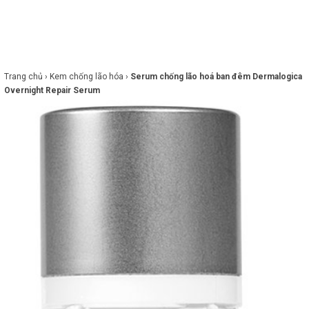
×
BRANDS
ANDS
FEATURED BRAND
Trang chủ ›
Kem chống lão hóa ›
Serum chống lão hoá ban đêm Dermalogica
Overnight Repair Serum
HĂM
SÓC
DA
RANG
IỂM
HĂM
SÓC
ODY