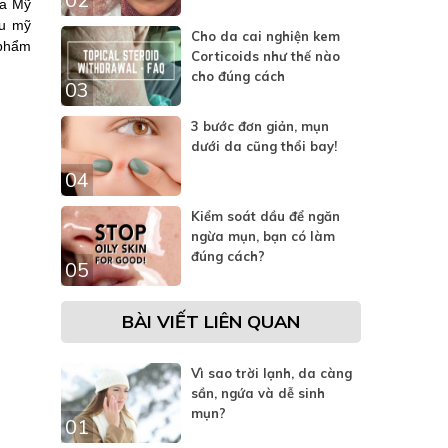
ủa Mỹ
ệu mỹ
Cho da cai nghiện kem
 phẩm
Corticoids như thế nào
cho đúng cách
03
3 bước đơn giản, mụn
dưới da cũng thổi bay!
04
Kiểm soát dầu để ngăn
ngừa mụn, bạn có làm
đúng cách?
05
BÀI VIẾT LIÊN QUAN
Vì sao trời lạnh, da càng
sần, ngứa và dễ sinh
mụn?
01