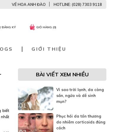
VỀ HOA ANH ĐÀO
HOTLINE: (028) 7303 9118
/ ĐĂNG KÝ
GIỎ HÀNG (0)
LOGS
GIỚI THIỆU
BÀI VIẾT XEM NHIỀU
T
Vì sao trời lạnh, da càng
sần, ngứa và dễ sinh
mụn?
01
 biết
Phục hồi da tổn thương
 nhất
do nhiễm corticoids đúng
cách
02