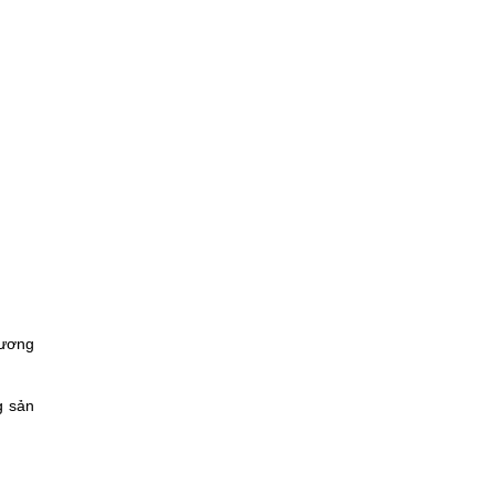
hương
g sản