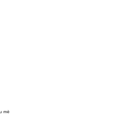
àu mè