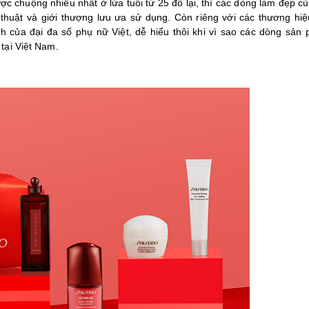
 chuộng nhiều nhất ở lứa tuổi từ 25 đổ lại, thì các dòng làm đẹp c
thuật và giới thượng lưu ưa sử dụng. Còn riêng với các thương hi
 của đại đa số phụ nữ Việt, dễ hiểu thôi khi vì sao các dòng sản
 tại Việt Nam.