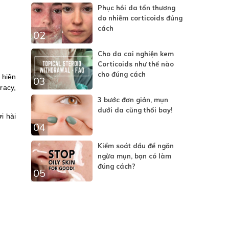
Phục hồi da tổn thương
do nhiễm corticoids đúng
cách
02
Cho da cai nghiện kem
Corticoids như thế nào
cho đúng cách
 hiện
03
racy,
3 bước đơn giản, mụn
dưới da cũng thổi bay!
i hài
04
Kiểm soát dầu để ngăn
ngừa mụn, bạn có làm
đúng cách?
05