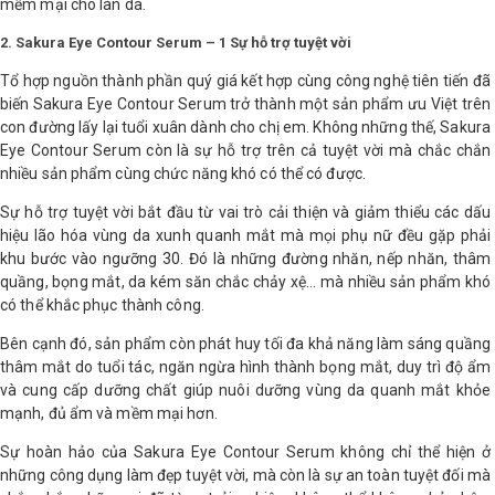
mềm mại cho làn da.
2. Sakura Eye Contour Serum – 1 Sự hỗ trợ tuyệt vời
Tổ hợp nguồn thành phần quý giá kết hợp cùng công nghệ tiên tiến đã
biến Sakura Eye Contour Serum trở thành một sản phẩm ưu Việt trên
con đường lấy lại tuổi xuân dành cho chị em. Không những thế, Sakura
Eye Contour Serum còn là sự hỗ trợ trên cả tuyệt vời mà chắc chắn
nhiều sản phẩm cùng chức năng khó có thể có được.
Sự hỗ trợ tuyệt vời bắt đầu từ vai trò cải thiện và giảm thiểu các dấu
hiệu lão hóa vùng da xunh quanh mắt mà mọi phụ nữ đều gặp phải
khu bước vào ngưỡng 30. Đó là những đường nhăn, nếp nhăn, thâm
quầng, bọng mắt, da kém săn chắc chảy xệ… mà nhiều sản phẩm khó
có thể khắc phục thành công.
Bên cạnh đó, sản phẩm còn phát huy tối đa khả năng làm sáng quầng
thâm mắt do tuổi tác, ngăn ngừa hình thành bọng mắt, duy trì độ ẩm
và cung cấp dưỡng chất giúp nuôi dưỡng vùng da quanh mắt khỏe
mạnh, đủ ẩm và mềm mại hơn.
Sự hoàn hảo của Sakura Eye Contour Serum không chỉ thể hiện ở
những công dụng làm đẹp tuyệt vời, mà còn là sự an toàn tuyệt đối mà