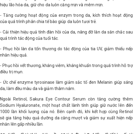
hiệu lão hóa da, giữ cho da luôn căng mịn và mêm mịn.
- Tăng cường hoạt động của enzym trong da, kích thích hoạt động
của quá trình phân chia tế bào giúp da luôn tươi trẻ.
- Cải thiện hiệu quả tính đàn hồi của da, nâng đỡ làn da săn chắc sau
quá trình tác động của tuổi tác.
- Phục hồi làn da tổn thương do tác động của tia UV, giảm thiểu nếp
nhăn hiệu quả.
- Phục hồi vết thương, kháng viêm, kháng khuẩn trong quá trình hỗ trợ
điều trị mụn.
- Ức chế enzyme tyrosinase làm giảm sắc tố đen Melanin giúp sáng
da, làm đều màu da và giảm thâm nám.
Ngoài Retinol, Sakura Eye Contour Serum còn tăng cường thêm
Sodium Hyaluronate, một hoạt chất lành tính giúp giữ nước lên đến
1000 lần khối lượng của nó. Bên cạnh đó, khi kết hợp cùng Retinol
sẽ gia tăng hiệu quả dưỡng da căng mượt và giảm sự xuất hiện nếp
nhăn lên gấp nhiều lần.