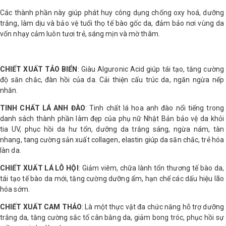
Các thành phần này giúp phát huy công dụng chống oxy hoá, dưỡng
trắng, làm dịu và bảo vệ tuổi thọ tế bào gốc da, đảm bảo nơi vùng da
vốn nhạy cảm luôn tươi trẻ, sáng mịn và mờ thâm.
CHIẾT XUẤT TẢO BIỂN
: Giàu Alguronic Acid giúp tái tạo, tăng cường
độ săn chắc, đàn hồi của da. Cải thiện cấu trúc da, ngăn ngừa nếp
nhăn.
TINH CHẤT LÁ ANH ĐÀO
: Tinh chất lá hoa anh đào nổi tiếng trong
danh sách thành phần làm đẹp của phụ nữ Nhật Bản bảo vệ da khỏi
tia UV, phục hồi da hư tổn, dưỡng da trắng sáng, ngừa nám, tàn
nhang, tang cường sản xuất collagen, elastin giúp da săn chắc, trẻ hóa
làn da.
CHIẾT XUẤT LÁ LÔ HỘI
: Giảm viêm, chữa lành tổn thương tế bào da,
tái tạo tế bào da mới, tăng cường dưỡng ẩm, hạn chế các dấu hiệu lão
hóa sớm.
CHIẾT XUẤT CAM THẢO
: Là một thực vật đa chức năng hỗ trợ dưỡng
trắng da, tăng cường sắc tố cân bằng da, giảm bong tróc, phục hồi sự