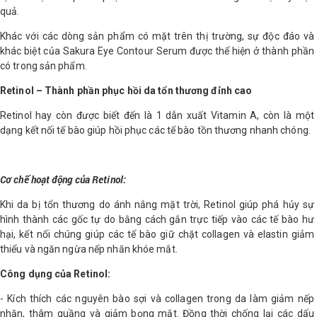
quả.
Shop All Brand A-
Khác với các dòng sản phẩm có mặt trên thị trường, sự độc đáo và
Z
khác biệt của Sakura Eye Contour Serum được thể hiện ở thành phần
có trong sản phẩm.
Retinol – Thành phần phục hồi da tổn thương đỉnh cao
Retinol hay còn được biết đến là 1 dẫn xuất Vitamin A, còn là một
dạng kết nối tế bào giúp hồi phục các tế bào tồn thương nhanh chóng.
Cơ chế hoạt động của Retinol:
Khi da bị tổn thương do ánh nắng mặt trời, Retinol giúp phá hủy sự
hình thành các gốc tự do bằng cách gắn trực tiếp vào các tế bào hư
hại, kết nối chúng giúp các tế bào giữ chặt collagen và elastin giảm
thiểu và ngăn ngừa nếp nhăn khóe mắt.
Công dụng của Retinol:
- Kích thích các nguyên bào sợi và collagen trong da làm giảm nếp
nhăn, thâm quầng và giảm bọng mắt. Đồng thời chống lại các dấu