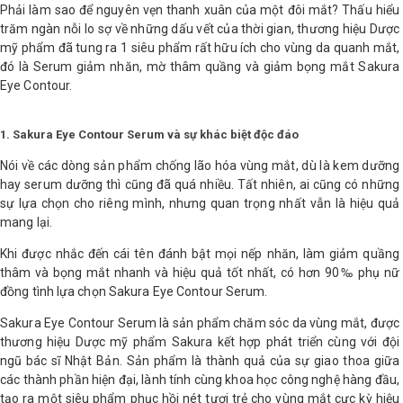
Phải làm sao để nguyên vẹn thanh xuân của một đôi mắt? Thấu hiểu
LOGS
trăm ngàn nỗi lo sợ về những dấu vết của thời gian, thương hiệu Dược
mỹ phẩm đã tung ra 1 siêu phẩm rất hữu ích cho vùng da quanh mắt,
đó là Serum giảm nhăn, mờ thâm quầng và giảm bọng mắt Sakura
IỚI
Eye Contour.
HIỆU
1. Sakura Eye Contour Serum và sự khác biệt độc đáo
Nói về các dòng sản phẩm chống lão hóa vùng mắt, dù là kem dưỡng
INIC
 SPA
hay serum dưỡng thì cũng đã quá nhiều. Tất nhiên, ai cũng có những
sự lựa chọn cho riêng mình, nhưng quan trọng nhất vẫn là hiệu quả
mang lại.
Khi được nhắc đến cái tên đánh bật mọi nếp nhăn, làm giảm quầng
thâm và bọng mắt nhanh và hiệu quả tốt nhất, có hơn 90‰ phụ nữ
đồng tình lựa chọn Sakura Eye Contour Serum.
Sakura Eye Contour Serum là sản phẩm chăm sóc da vùng mắt, được
thương hiệu Dược mỹ phẩm Sakura kết hợp phát triển cùng với đội
ngũ bác sĩ Nhật Bản. Sản phẩm là thành quả của sự giao thoa giữa
các thành phần hiện đại, lành tính cùng khoa học công nghệ hàng đầu,
tạo ra một siêu phẩm phục hồi nét tươi trẻ cho vùng mắt cực kỳ hiệu