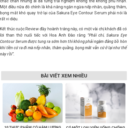
chắc chắn những ai đã từng trải nghiệm không thể không phủ nhận.
Một điều nữa đó chính là khả năng ngăn ngừa nếp nhăn, quầng thâm,
bọng mắt khó quay trở lại của Sakura Eye Contour Serum phải nói là
rất vi diệu.
Kết thúc cuộc Review đầy hoành tráng này, có một vài chị khách đã có
“Phải chi, Sakura Eye
lời than thở nuối tiếc với Hoa Anh Đào rằng
Contour Serum được tung ra sớm hơn thì không phải ngậm đắng bồ hòn
khi tiền cứ ra đi mà nếp nhăn, thâm quầng, bọng mắt vẫn cứ ở lại như thế
này rồi”.
BÀI VIẾT XEM NHIỀU
10 THỰC PHẨM CÓ HÀM LƯỢNG
CÓ MỘT LOẠI VIÊN UỐNG CHỐNG