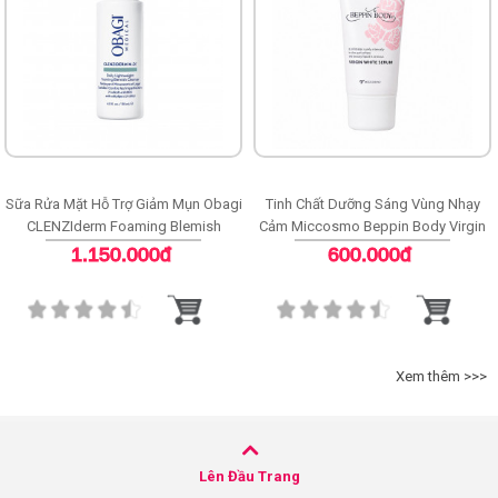
Sữa Rửa Mặt Hỗ Trợ Giảm Mụn Obagi
Tinh Chất Dưỡng Sáng Vùng Nhạy
CLENZIderm Foaming Blemish
Cảm Miccosmo Beppin Body Virgin
Cleanser
White Serum
1.150.000đ
600.000đ
Xem thêm >>>
Lên Đầu Trang