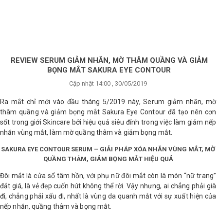
×
BRANDS
ANDS
FEATURED BRAND
REVIEW SERUM GIẢM NHĂN, MỜ THÂM QUẦNG VÀ GIẢM
BỌNG MẮT SAKURA EYE CONTOUR
HĂM
Cập nhật 14:00 , 30/05/2019
SÓC
DA
Ra mắt chỉ mới vào đầu tháng 5/2019 này, Serum giảm nhăn, mờ
thâm quầng và giảm bọng mắt Sakura Eye Contour đã tạo nên cơn
sốt trong giới Skincare bởi hiệu quả siêu đỉnh trong việc làm giảm nếp
nhăn vùng mắt, làm mờ quầng thâm và giảm bọng mắt.
RANG
IỂM
SAKURA EYE CONTOUR SERUM – GIẢI PHÁP XÓA NHĂN VÙNG MẮT, MỜ
QUẦNG THÂM, GIẢM BỌNG MẮT HIỆU QUẢ
Đôi mắt là cửa sổ tâm hồn, với phụ nữ đôi mắt còn là món “nữ trang”
HĂM
đắt giá, là vẻ đẹp cuốn hút không thể rời. Vậy nhưng, ai chẳng phải già
SÓC
ODY
đi, chẳng phải xấu đi, nhất là vùng da quanh mắt với sự xuất hiện của
nếp nhăn, quầng thâm và bọng mắt.