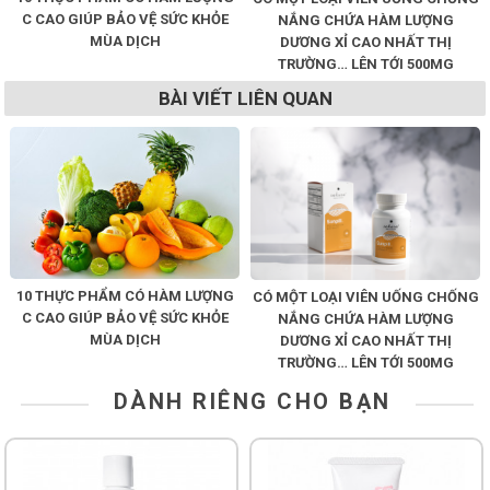
C CAO GIÚP BẢO VỆ SỨC KHỎE
NẮNG CHỨA HÀM LƯỢNG
MÙA DỊCH
DƯƠNG XỈ CAO NHẤT THỊ
TRƯỜNG… LÊN TỚI 500MG
BÀI VIẾT LIÊN QUAN
10 THỰC PHẨM CÓ HÀM LƯỢNG
CÓ MỘT LOẠI VIÊN UỐNG CHỐNG
C CAO GIÚP BẢO VỆ SỨC KHỎE
NẮNG CHỨA HÀM LƯỢNG
MÙA DỊCH
DƯƠNG XỈ CAO NHẤT THỊ
TRƯỜNG… LÊN TỚI 500MG
DÀNH RIÊNG CHO BẠN