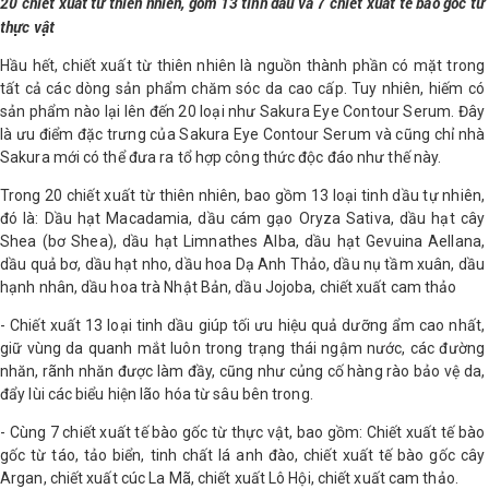
20 chiết xuất từ thiên nhiên, gồm 13 tinh dầu và 7 chiết xuất tế bào gốc từ
thực vật
Hầu hết, chiết xuất từ thiên nhiên là nguồn thành phần có mặt trong
tất cả các dòng sản phẩm chăm sóc da cao cấp. Tuy nhiên, hiếm có
sản phẩm nào lại lên đến 20 loại như Sakura Eye Contour Serum. Đây
là ưu điểm đặc trưng của Sakura Eye Contour Serum và cũng chỉ nhà
Sakura mới có thể đưa ra tổ hợp công thức độc đáo như thế này.
Trong 20 chiết xuất từ thiên nhiên, bao gồm 13 loại tinh dầu tự nhiên,
đó là: Dầu hạt Macadamia, dầu cám gạo Oryza Sativa, dầu hạt cây
Shea (bơ Shea), dầu hạt Limnathes Alba, dầu hạt Gevuina Aellana,
dầu quả bơ, dầu hạt nho, dầu hoa Dạ Anh Thảo, dầu nụ tầm xuân, dầu
hạnh nhân, dầu hoa trà Nhật Bản, dầu Jojoba, chiết xuất cam thảo
- Chiết xuất 13 loại tinh dầu giúp tối ưu hiệu quả dưỡng ẩm cao nhất,
giữ vùng da quanh mắt luôn trong trạng thái ngậm nước, các đường
nhăn, rãnh nhăn được làm đầy, cũng như củng cố hàng rào bảo vệ da,
đẩy lùi các biểu hiện lão hóa từ sâu bên trong.
- Cùng 7 chiết xuất tế bào gốc từ thực vật, bao gồm: Chiết xuất tế bào
gốc từ táo, tảo biển, tinh chất lá anh đào, chiết xuất tế bào gốc cây
Argan, chiết xuất cúc La Mã, chiết xuất Lô Hội, chiết xuất cam thảo.