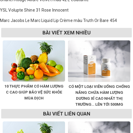
YSL Volupte Shine 31 Rose Innocent
Marc Jacobs Le Marc Liquid Lip Crème màu Truth Or Bare 454
BÀI VIẾT XEM NHIỀU
10 THỰC PHẨM CÓ HÀM LƯỢNG
CÓ MỘT LOẠI VIÊN UỐNG CHỐNG
C CAO GIÚP BẢO VỆ SỨC KHỎE
NẮNG CHỨA HÀM LƯỢNG
MÙA DỊCH
DƯƠNG XỈ CAO NHẤT THỊ
TRƯỜNG… LÊN TỚI 500MG
BÀI VIẾT LIÊN QUAN