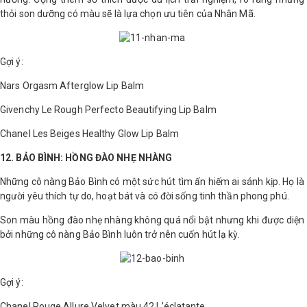
thỏi son dưỡng có màu sẽ là lựa chọn ưu tiên của Nhân Mã.
Gợi ý:
Nars Orgasm Afterglow Lip Balm
Givenchy Le Rough Perfecto Beautifying Lip Balm
Chanel Les Beiges Healthy Glow Lip Balm
12. BẢO BÌNH: HỒNG ĐÀO NHẸ NHÀNG
Những cô nàng Bảo Bình có một sức hút tìm ẩn hiếm ai sánh kịp. Họ là
người yêu thích tự do, hoạt bát và có đời sống tinh thần phong phú.
Son màu hồng đào nhẹ nhàng không quá nổi bật nhưng khi được diện
bởi những cô nàng Bảo Bình luôn trở nên cuốn hút lạ kỳ.
Gợi ý:
Chanel Rouge Allure Velvet màu 42 L’éclatante