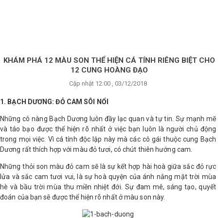
×
BRANDS
ANDS
FEATURED BRAND
KHÁM PHÁ 12 MÀU SON THỂ HIỆN CÁ TÍNH RIÊNG BIỆT CHO
12 CUNG HOÀNG ĐẠO
HĂM
Cập nhật 12:00 , 03/12/2018
SÓC
DA
1. BẠCH DƯƠNG: ĐỎ CAM SÔI NỔI
Những cô nàng Bạch Dương luôn đầy lạc quan và tự tin. Sự mạnh mẽ
và táo bạo được thể hiện rõ nhất ở việc bạn luôn là người chủ động
RANG
trong mọi việc. Vì cá tính độc lập này mà các cô gái thuộc cung Bạch
IỂM
Dương rất thích hợp với màu đỏ tươi, có chút thiên hướng cam.
Những thỏi son màu đỏ cam sẽ là sự kết hợp hài hoà giữa sắc đỏ rực
HĂM
lửa và sắc cam tươi vui, là sự hoà quyện của ánh nắng mặt trời mùa
SÓC
hè và bầu trời mùa thu miền nhiệt đới. Sự đam mê, sáng tạo, quyết
ODY
đoán của bạn sẽ được thể hiện rõ nhất ở màu son này.