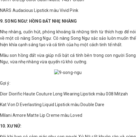
NARS Audacious Lipstick màu Vivid Pink
9. SONG NGƯ: HỒNG ĐẤT NHẸ NHÀNG
Nhẹ nhàng, cuốn hút, phóng khoáng là những tính từ thích hợp để nói
về một cô nàng Song Ngư. Cô nàng Song Ngư sắc sảo luôn muốn thể
hiện khía cạnh sáng tạo và cá tính của họ một cách tinh tế nhất.
Màu son hồng đất vừa giúp nổi bật cá tính bên trong con người Song
Ngư, vừa nhẹ nhàng vừa quyến rũ khó cưỡng.
Gợi ý:
Dior Diorific Haute Couture Long Wearing Lipstick màu 008 Mitzah
Kat Von D Everlasting Liquid Lipstick màu Double Dare
Milani Amore Matte Lip Creme màu Loved
10. XƯ NỮ:
Đôi khi bạn có cảm giác như con người Xử Nữ rất khuôn rập và cứng