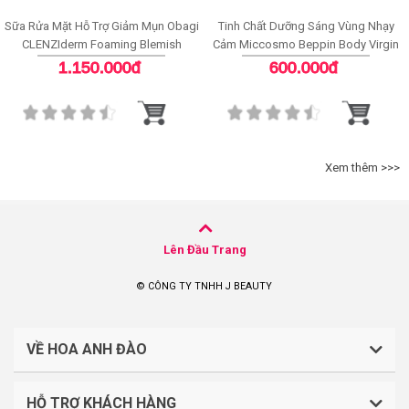
Sữa Rửa Mặt Hỗ Trợ Giảm Mụn Obagi
Tinh Chất Dưỡng Sáng Vùng Nhạy
CLENZIderm Foaming Blemish
Cảm Miccosmo Beppin Body Virgin
Cleanser
White Serum
1.150.000đ
600.000đ
Xem thêm >>>
Lên Đầu Trang
© CÔNG TY TNHH J BEAUTY
VỀ HOA ANH ĐÀO
HỖ TRỢ KHÁCH HÀNG
CÔNG TY TNHH J BEAUTY