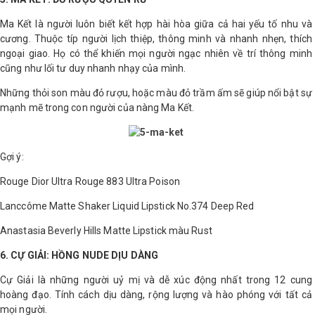
Ma Kết là người luôn biết kết hợp hài hòa giữa cả hai yếu tố nhu và
cương. Thuộc típ người lịch thiệp, thông minh và nhanh nhẹn, thích
ngoại giao. Họ có thể khiến mọi người ngạc nhiên về trí thông minh
cũng như lối tư duy nhanh nhạy của mình.
Những thỏi son màu đỏ rượu, hoặc màu đỏ trầm ấm sẽ giúp nổi bật sự
mạnh mẽ trong con người của nàng Ma Kết.
Gợi ý:
Rouge Dior Ultra Rouge 883 Ultra Poison
Lanccôme Matte Shaker Liquid Lipstick No.374 Deep Red
Anastasia Beverly Hills Matte Lipstick màu Rust
6. CỰ GIẢI: HỒNG NUDE DỊU DÀNG
Cự Giải là những người uỷ mị và dễ xúc động nhất trong 12 cung
hoàng đạo. Tính cách dịu dàng, rộng lượng và hào phóng với tất cả
mọi người.