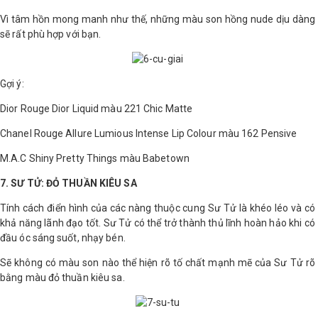
Vì tâm hồn mong manh như thế, những màu son hồng nude dịu dàng
sẽ rất phù hợp với bạn.
Gợi ý:
Dior Rouge Dior Liquid màu 221 Chic Matte
Chanel Rouge Allure Lumious Intense Lip Colour màu 162 Pensive
M.A.C Shiny Pretty Things màu Babetown
7. SƯ TỬ: ĐỎ THUẦN KIÊU SA
Tính cách điển hình của các nàng thuộc cung Sư Tử là khéo léo và có
khả năng lãnh đạo tốt. Sư Tử có thể trở thành thủ lĩnh hoàn hảo khi có
đầu óc sáng suốt, nhạy bén.
Sẽ không có màu son nào thể hiện rõ tố chất mạnh mẽ của Sư Tử rõ
bằng màu đỏ thuần kiêu sa.