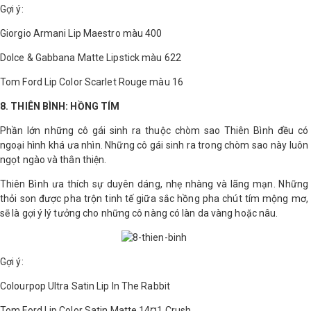
Gợi ý:
Giorgio Armani Lip Maestro màu 400
Dolce & Gabbana Matte Lipstick màu 622
Tom Ford Lip Color Scarlet Rouge màu 16
8. THIÊN BÌNH: HỒNG TÍM
Phần lớn những cô gái sinh ra thuộc chòm sao Thiên Bình đều có
ngoại hình khá ưa nhìn. Những cô gái sinh ra trong chòm sao này luôn
ngọt ngào và thân thiện.
Thiên Bình ưa thích sự duyên dáng, nhẹ nhàng và lãng mạn. Những
thỏi son được pha trộn tinh tế giữa sắc hồng pha chút tím mộng mơ,
sẽ là gợi ý lý tưởng cho những cô nàng có làn da vàng hoặc nâu.
Gợi ý:
Colourpop Ultra Satin Lip In The Rabbit
Tom Ford Lip Color Satin Matte 14¤1 Crush