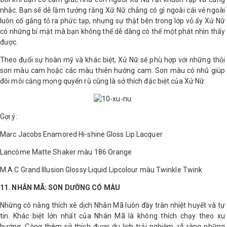
nhắc. Bạn sẽ dễ lầm tưởng rằng Xữ Nữ chẳng có gì ngoài cái vẻ ngoài
luôn cố gắng tỏ ra phức tạp, nhưng sự thật bên trong lớp vỏ ấy Xử Nữ
có những bí mật mà bạn không thể dễ dàng có thế một phát nhìn thấy
được.
Theo đuổi sự hoàn mỹ và khác biệt, Xử Nữ sẽ phù hợp với những thỏi
son màu cam hoặc các màu thiên hướng cam. Son màu có nhũ giúp
đôi môi căng mọng quyến rũ cũng là sở thích đặc biệt của Xử Nữ.
Gợi ý:
Marc Jacobs Enamored Hi-shine Gloss Lip Lacquer
Lancôme Matte Shaker màu 186 Orange
M.A.C Grand Illusion Glossy Liquid Lipcolour màu Twinkle Twink
11. NHÂN MÃ: SON DƯỠNG CÓ MÀU
Những cô nàng thích xê dịch Nhân Mã luôn đầy tràn nhiệt huyết và tự
tin. Khác biệt lớn nhất của Nhân Mã là không thích chạy theo xu
hướng. Cộng thêm sở thích được du lịch trải nghiệm, rõ ràng những