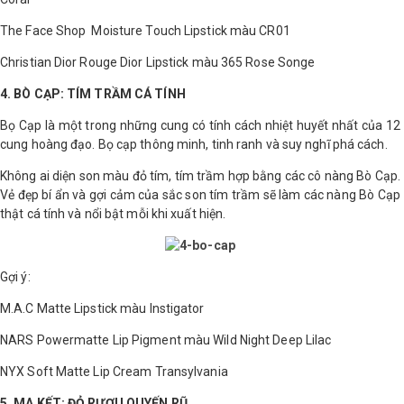
The Face Shop Moisture Touch Lipstick màu CR01
Christian Dior Rouge Dior Lipstick màu 365 Rose Songe
4. BÒ CẠP: TÍM TRẦM CÁ TÍNH
Bọ Cạp là một trong những cung có tính cách nhiệt huyết nhất của 12
cung hoàng đạo. Bọ cạp thông minh, tinh ranh và suy nghĩ phá cách.
Không ai diện son màu đỏ tím, tím trầm hợp bằng các cô nàng Bò Cạp.
Vẻ đẹp bí ẩn và gợi cảm của sắc son tím trầm sẽ làm các nàng Bò Cạp
thật cá tính và nổi bật mỗi khi xuất hiện.
Gợi ý:
M.A.C Matte Lipstick màu Instigator
NARS Powermatte Lip Pigment màu Wild Night Deep Lilac
NYX Soft Matte Lip Cream Transylvania
5. MA KẾT: ĐỎ RƯỢU QUYẾN RŨ