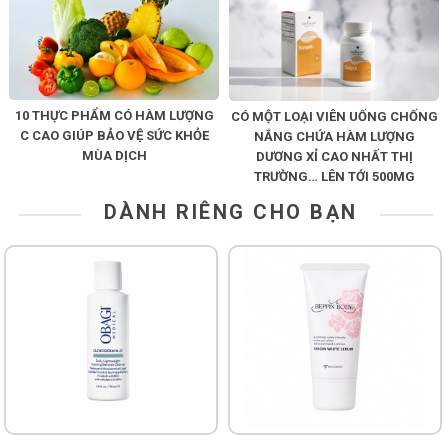
10 THỰC PHẨM CÓ HÀM LƯỢNG
CÓ MỘT LOẠI VIÊN UỐNG CHỐNG
C CAO GIÚP BẢO VỆ SỨC KHỎE
NẮNG CHỨA HÀM LƯỢNG
MÙA DỊCH
DƯƠNG XỈ CAO NHẤT THỊ
TRƯỜNG… LÊN TỚI 500MG
DÀNH RIÊNG CHO BẠN