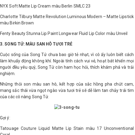
NYX Soft Matte Lip Cream màu Berlin SMLC 23
Shop All Brand A-
Charlotte Tilbury Matte Revolution Luminous Modern – Matte Lipstick
Z
màu Birkin Brown
Fenty Beauty Stunna Lip Paint Longwear Fluid Lip Color màu Unveil
3. SONG TỬ: MÀU SAN HÔ TƯƠI TRẺ
Cuộc sống của Song Tử chưa bao giờ tẻ nhạt, vì cô ấy luôn biết cách
làm khuấy động không khí. Ngoài tính cách vui vẻ, hoạt bát khiến mọi
người đều yêu quý, Song Tử còn ham học hỏi, thích khám phá và trải
nghiệm.
Những thỏi son màu san hô, kết hợp của sắc hồng pha chút cam,
mang sắc thái vừa ngọt ngào vừa tươi trẻ sẽ dễ làm tan chảy trái tim
của các cô nàng Song Tử.
Gợi ý:
Tatouage Couture Liquid Matte Lip Stain màu 17 Unconventional
Coral