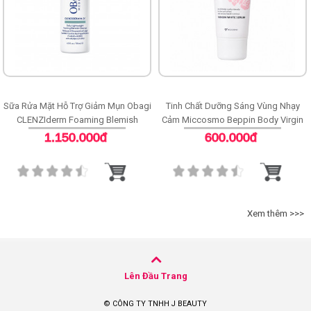
Sữa Rửa Mặt Hỗ Trợ Giảm Mụn Obagi
Tinh Chất Dưỡng Sáng Vùng Nhạy
CLENZIderm Foaming Blemish
Cảm Miccosmo Beppin Body Virgin
Cleanser
White Serum
1.150.000đ
600.000đ
Xem thêm >>>
Lên Đầu Trang
© CÔNG TY TNHH J BEAUTY