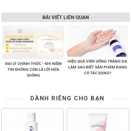
BÀI VIẾT LIÊN QUAN
HIỆU QUẢ VIÊN UỐNG TRẮNG DA:
ĐẠI LÝ CHÍNH THỨC - KHI NIỀM
LÀM SAO BIẾT SẢN PHẨM ĐANG
TIN KHÔNG CÒN LÀ LỜI HỨA
CÓ TÁC DỤNG?
SUÔNG
DÀNH RIÊNG CHO BẠN