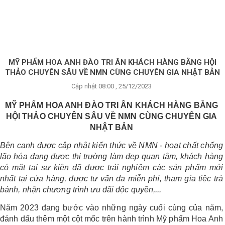
×
BRANDS
ANDS
FEATURED BRAND
MỸ PHẨM HOA ANH ĐÀO TRI ÂN KHÁCH HÀNG BẰNG HỘI
THẢO CHUYÊN SÂU VỀ NMN CÙNG CHUYÊN GIA NHẬT BẢN
HĂM
Cập nhật 08:00 , 25/12/2023
SÓC
DA
MỸ PHẨM HOA ANH ĐÀO TRI ÂN KHÁCH HÀNG BẰNG
HỘI THẢO CHUYÊN SÂU VỀ NMN CÙNG CHUYÊN GIA
NHẬT BẢN
RANG
Bên cạnh được cập nhật kiến thức về NMN - hoạt chất chống
IỂM
lão hóa đang được thị trường làm đẹp quan tâm, khách hàng
có mặt tại sự kiện đã được trải nghiệm các sản phẩm mới
nhất tại cửa hàng, được tư vấn da miễn phí, tham gia tiệc trà
HĂM
bánh, nhận chương trình ưu đãi độc quyền,...
SÓC
ODY
Năm 2023 đang bước vào những ngày cuối cùng của năm,
đánh dấu thêm một cột mốc trên hành trình Mỹ phẩm Hoa Anh