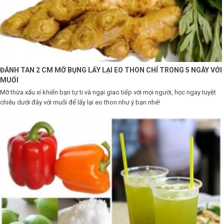
LOGS
IỚI
HIỆU
ĐÁNH TAN 2 CM MỠ BỤNG LẤY LẠI EO THON CHỈ TRONG 5 NGÀY VỚI
MUỐI
INIC
Mỡ thừa xấu xí khiến bạn tự ti và ngại giao tiếp với mọi người, học ngay tuyệt
 SPA
chiêu dưới đây với muối để lấy lại eo thon như ý bạn nhé!