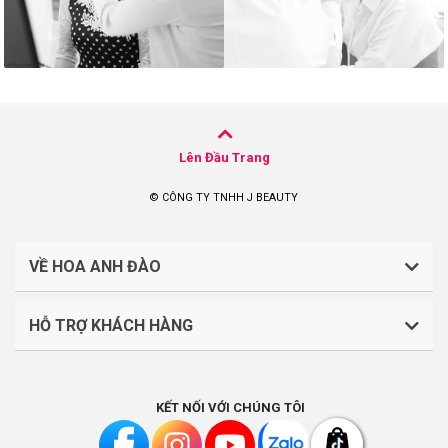
Lên Đầu Trang
© CÔNG TY TNHH J BEAUTY
VỀ HOA ANH ĐÀO
HỖ TRỢ KHÁCH HÀNG
CÔNG TY TNHH J BEAUTY
Quy định về thanh toán
Mã số thuế: 0316044765
KẾT NỐI VỚI CHÚNG TÔI
Chính sách vận chuyển, giao nhận
Liên hệ: (028).7303.9118