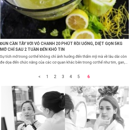
ĐUN CẦN TÂY VỚI VỎ CHANH 20 PHÚT RỒI UỐNG, DIỆT GỌN 5KG
MỠ CHỈ SAU 2 TUẦN ĐẾN KHÓ TIN
Sự tích mỡ trong cơ thể không chỉ ảnh hưởng đến thẩm mỹ mà về lâu dài còn
đe dọa đến chức năng của các cơ quan khác bên trong cơ thể như tim, gan,
thận,…
<
1
2
3
4
5
6
7
8
9
10
11
12
13
14
15
16
>
Cuối