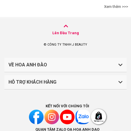
Xem thêm >>>
Lên Đầu Trang
© CÔNG TY TNHH J BEAUTY
VỀ HOA ANH ĐÀO
HỖ TRỢ KHÁCH HÀNG
CÔNG TY TNHH J BEAUTY
Quy định về thanh toán
Mã số thuế: 0316044765
KẾT NỐI VỚI CHÚNG TÔI
Chính sách vận chuyển, giao nhận
Liên hệ: (028).7303.9118
Chính sách đổi trả và hoàn tiền
QUAN TÂM ZALO OA HOA ANH DAO
Chính sách bảo mật
Địa điểm kinh doanh: Lầu 1, số 242-244 Hai Bà Trưng,