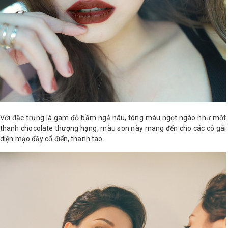
LOGS
IỚI
HIỆU
INIC
 SPA
Với đặc trưng là gam đỏ bầm ngả nâu, tông màu ngọt ngào như một
thanh chocolate thượng hạng, màu son này mang đến cho các cô gái
diện mạo đầy cổ điển, thanh tao.