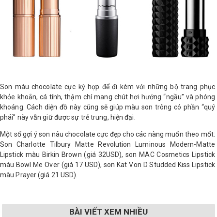
Son màu chocolate cực kỳ hợp để đi kèm với những bộ trang phục
khỏe khoắn, cá tính, thậm chí mang chút hơi hướng “ngầu” và phóng
khoáng. Cách diện đồ này cũng sẽ giúp màu son trông có phần “quý
phái” này vẫn giữ được sự trẻ trung, hiện đại.
Một số gợi ý son nâu chocolate cực đẹp cho các nàng muốn theo mốt:
Son Charlotte Tilbury Matte Revolution Luminous Modern-Matte
Lipstick màu Birkin Brown (giá 32USD), son MAC Cosmetics Lipstick
màu Bowl Me Over (giá 17 USD), son Kat Von D Studded Kiss Lipstick
màu Prayer (giá 21 USD).
BÀI VIẾT XEM NHIỀU