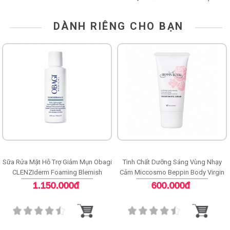
DÀNH RIÊNG CHO BẠN
Sữa Rửa Mặt Hỗ Trợ Giảm Mụn Obagi
Tinh Chất Dưỡng Sáng Vùng Nhạy
CLENZIderm Foaming Blemish
Cảm Miccosmo Beppin Body Virgin
Cleanser
White Serum
1.150.000đ
600.000đ