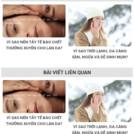
VÌ SAO NÊN TẨY TẾ BÀO CHẾT
THƯỜNG XUYÊN CHO LÀN DA?
VÌ SAO TRỜI LẠNH, DA CÀNG
SẦN, NGỨA VÀ DỄ SINH MỤN?
BÀI VIẾT LIÊN QUAN
VÌ SAO NÊN TẨY TẾ BÀO CHẾT
THƯỜNG XUYÊN CHO LÀN DA?
VÌ SAO TRỜI LẠNH, DA CÀNG
SẦN, NGỨA VÀ DỄ SINH MỤN?