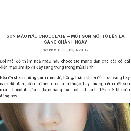
×
BRANDS
ANDS
FEATURED BRAND
SON MÀU NÂU CHOCOLATE – MỐT SON MÔI TÔ LÊN LÀ
SANG CHẢNH NGAY
HĂM
Cập nhật 10:00 , 02/02/2017
SÓC
DA
Đôi môi đỏ thẫm ngả màu nâu chocolate mang đến cho các cô gái
diện mạo ấm áp và đầy sang trọng trong mùa lạnh.
Nếu đã chán những gam màu đỏ, hồng, thậm chí là đỏ rượu vang hay
RANG
cam đất đang dần trở nên quá quen thuộc, hãy thử nghiệm mốt son
IỂM
màu chocolate đang được hàng loạt hot girl sành điệu mê tít mùa
đông này.
HĂM
SÓC
ODY