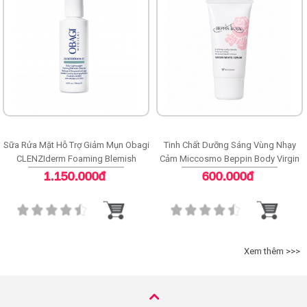
Sữa Rửa Mặt Hỗ Trợ Giảm Mụn Obagi
Tinh Chất Dưỡng Sáng Vùng Nhạy
CLENZIderm Foaming Blemish
Cảm Miccosmo Beppin Body Virgin
Cleanser
White Serum
1.150.000đ
600.000đ
Xem thêm >>>