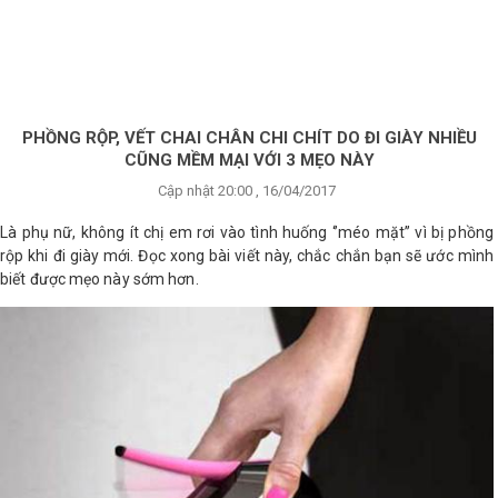
×
BRANDS
ANDS
FEATURED BRAND
PHỒNG RỘP, VẾT CHAI CHÂN CHI CHÍT DO ĐI GIÀY NHIỀU
CŨNG MỀM MẠI VỚI 3 MẸO NÀY
HĂM
Cập nhật 20:00 , 16/04/2017
SÓC
DA
Là phụ nữ, không ít chị em rơi vào tình huống ‘’méo mặt’’ vì bị phồng
rộp khi đi giày mới. Đọc xong bài viết này, chắc chắn bạn sẽ ước mình
biết được mẹo này sớm hơn.
RANG
IỂM
HĂM
SÓC
ODY