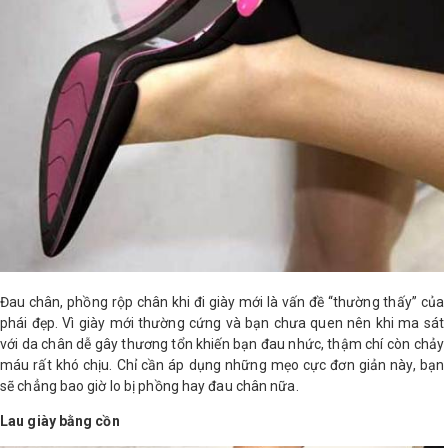
LOGS
IỚI
HIỆU
INIC
 SPA
Đau chân, phồng rộp chân khi đi giày mới là vấn đề ‘‘thường thấy’’ của
phái đẹp. Vì giày mới thường cứng và bạn chưa quen nên khi ma sát
với da chân dễ gây thương tổn khiến bạn đau nhức, thậm chí còn chảy
máu rất khó chịu. Chỉ cần áp dụng những mẹo cực đơn giản này, bạn
sẽ chẳng bao giờ lo bị phồng hay đau chân nữa.
Lau giày bằng cồn