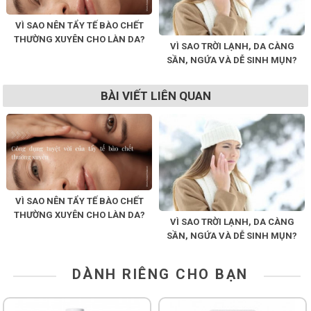
VÌ SAO NÊN TẨY TẾ BÀO CHẾT
THƯỜNG XUYÊN CHO LÀN DA?
VÌ SAO TRỜI LẠNH, DA CÀNG
SẦN, NGỨA VÀ DỄ SINH MỤN?
BÀI VIẾT LIÊN QUAN
VÌ SAO NÊN TẨY TẾ BÀO CHẾT
THƯỜNG XUYÊN CHO LÀN DA?
VÌ SAO TRỜI LẠNH, DA CÀNG
SẦN, NGỨA VÀ DỄ SINH MỤN?
DÀNH RIÊNG CHO BẠN