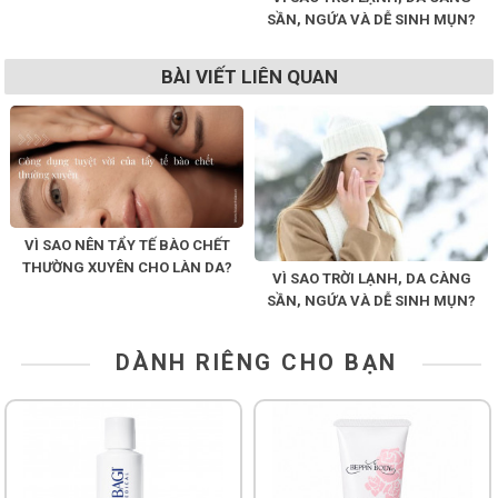
SẦN, NGỨA VÀ DỄ SINH MỤN?
BÀI VIẾT LIÊN QUAN
VÌ SAO NÊN TẨY TẾ BÀO CHẾT
THƯỜNG XUYÊN CHO LÀN DA?
VÌ SAO TRỜI LẠNH, DA CÀNG
SẦN, NGỨA VÀ DỄ SINH MỤN?
DÀNH RIÊNG CHO BẠN