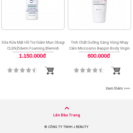
Sữa Rửa Mặt Hỗ Trợ Giảm Mụn Obagi
Tinh Chất Dưỡng Sáng Vùng Nhạy
CLENZIderm Foaming Blemish
Cảm Miccosmo Beppin Body Virgin
Cleanser
White Serum
1.150.000đ
600.000đ
Xem thêm >>>
Lên Đầu Trang
© CÔNG TY TNHH J BEAUTY