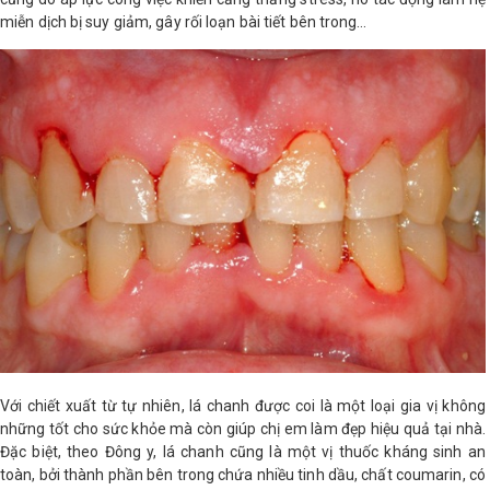
miễn dịch bị suy giảm, gây rối loạn bài tiết bên trong…
LOGS
IỚI
HIỆU
INIC
 SPA
Với chiết xuất từ tự nhiên, lá chanh được coi là một loại gia vị không
những tốt cho sức khỏe mà còn giúp chị em làm đẹp hiệu quả tại nhà.
Đặc biệt, theo Đông y, lá chanh cũng là một vị thuốc kháng sinh an
toàn, bởi thành phần bên trong chứa nhiều tinh dầu, chất coumarin, có