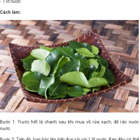
- 1 lít nước.
Cách làm:
Bước 1: Trước hết lá chanh sau khi mua về rửa sạch, để ráo nước
nước.
Bước 2: Tiếp đó, bạn bắc lên bếp đun sôi với 1 lít nước. Ban đầu có thể