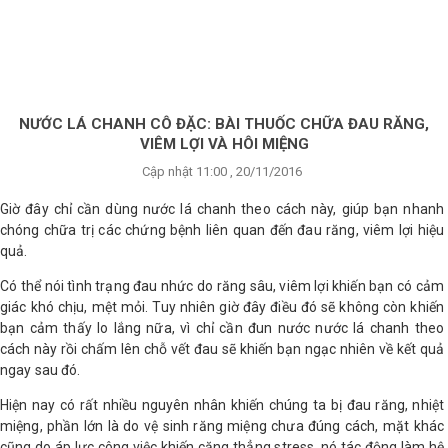
×
BRANDS
ANDS
FEATURED BRAND
NƯỚC LÁ CHANH CÔ ĐẶC: BÀI THUỐC CHỮA ĐAU RĂNG,
VIÊM LỢI VÀ HÔI MIỆNG
HĂM
Cập nhật 11:00 , 20/11/2016
SÓC
DA
Giờ đây chỉ cần dùng nước lá chanh theo cách này, giúp bạn nhanh
chóng chữa trị các chứng bệnh liên quan đến đau răng, viêm lợi hiệu
quả.
RANG
Có thể nói tình trạng đau nhức do răng sâu, viêm lợi khiến bạn có cảm
IỂM
giác khó chịu, mệt mỏi. Tuy nhiên giờ đây điều đó sẽ không còn khiến
bạn cảm thấy lo lắng nữa, vì chỉ cần đun nước nước lá chanh theo
cách này rồi chấm lên chỗ vết đau sẽ khiến bạn ngạc nhiên về kết quả
HĂM
ngay sau đó.
SÓC
ODY
Hiện nay có rất nhiều nguyên nhân khiến chúng ta bị đau răng, nhiệt
miệng, phần lớn là do vệ sinh răng miệng chưa đúng cách, mặt khác
cũng do áp lực công việc khiến căng thẳng stress, nó tác động làm hệ