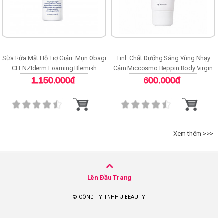
Sữa Rửa Mặt Hỗ Trợ Giảm Mụn Obagi
Tinh Chất Dưỡng Sáng Vùng Nhạy
CLENZIderm Foaming Blemish
Cảm Miccosmo Beppin Body Virgin
Cleanser
White Serum
1.150.000đ
600.000đ
Xem thêm >>>
Lên Đầu Trang
© CÔNG TY TNHH J BEAUTY