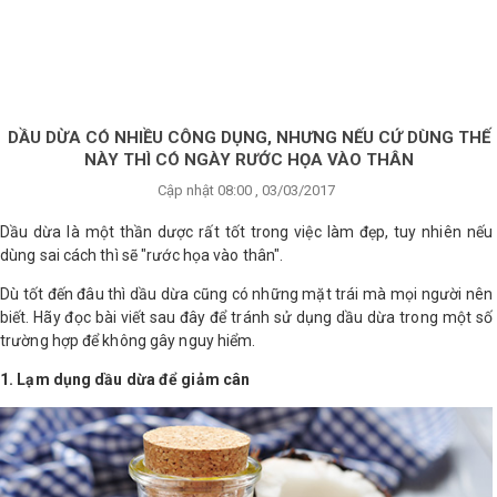
×
BRANDS
ANDS
FEATURED BRAND
DẦU DỪA CÓ NHIỀU CÔNG DỤNG, NHƯNG NẾU CỨ DÙNG THẾ
NÀY THÌ CÓ NGÀY RƯỚC HỌA VÀO THÂN
HĂM
Cập nhật 08:00 , 03/03/2017
SÓC
DA
Dầu dừa là một thần dược rất tốt trong việc làm đẹp, tuy nhiên nếu
dùng sai cách thì sẽ "rước họa vào thân".
Dù tốt đến đâu thì dầu dừa cũng có những mặt trái mà mọi người nên
RANG
biết. Hãy đọc bài viết sau đây để tránh sử dụng dầu dừa trong một số
IỂM
trường hợp để không gây nguy hiểm.
1. Lạm dụng dầu dừa để giảm cân
HĂM
SÓC
ODY