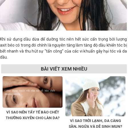
Khi sử dụng dầu dừa để dưỡng tóc nên hết sức cẩn trọng bởi lượng
axit béo có trong đó chính là nguyên tăng làm tăng độ dầu khiến tóc bị
bết nhanh và thu hút sự “tấn công” của các vi khuẩn gây hại tóc và da
dầu.
BÀI VIẾT XEM NHIỀU
VÌ SAO NÊN TẨY TẾ BÀO CHẾT
THƯỜNG XUYÊN CHO LÀN DA?
VÌ SAO TRỜI LẠNH, DA CÀNG
SẦN, NGỨA VÀ DỄ SINH MỤN?