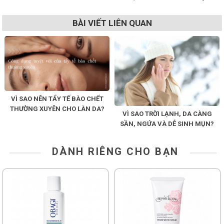
BÀI VIẾT LIÊN QUAN
VÌ SAO NÊN TẨY TẾ BÀO CHẾT
THƯỜNG XUYÊN CHO LÀN DA?
VÌ SAO TRỜI LẠNH, DA CÀNG
SẦN, NGỨA VÀ DỄ SINH MỤN?
DÀNH RIÊNG CHO BẠN