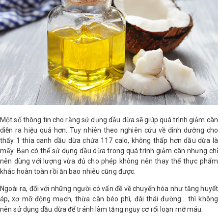
LOGS
IỚI
HIỆU
INIC
 SPA
Một số thông tin cho rằng sử dụng dầu dừa sẽ giúp quá trình giảm cân
diễn ra hiệu quả hơn. Tuy nhiên theo nghiên cứu về dinh dưỡng cho
thấy 1 thìa canh dầu dừa chứa 117 calo, không thấp hơn dầu dừa là
mấy. Bạn có thể sử dụng dầu dừa trong quá trình giảm cân nhưng chỉ
nên dùng với lượng vừa đủ cho phép không nên thay thế thực phẩm
khác hoàn toàn rồi ăn bao nhiêu cũng được.
Ngoài ra, đối với những người có vấn đề về chuyển hóa như tăng huyết
áp, xơ mỡ động mạch, thừa cân béo phì, đái thái đường… thì không
nên sử dụng dầu dừa để tránh làm tăng nguy cơ rối loạn mỡ máu.