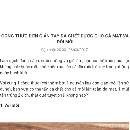
×
BRANDS
ANDS
FEATURED BRAND
CÔNG THỨC ĐƠN GIẢN TẨY DA CHẾT ĐƯỢC CHO CẢ MẶT VÀ
ĐÔI MÔI
HĂM
Cập nhật 20:00 , 26/03/2017
SÓC
DA
Làm sạch đúng cách, nuôi dưỡng và giữ ẩm, bạn có thể khôi phục lại
không chỉ khuôn mặt khô khốc mà còn cả đôi môi tróc nẻ trong những
ngày hanh khô.
RANG
Với cùng 1 công thức (chỉ thêm bớt 1 nguyên liệu đơn giản mỗi lần sử
IỂM
dụng), bạn vừa có thể tẩy da chết cho cả môi lẫn toàn da mặt. 1 mũi
tên trúng 2 đích, thật quá tuyệt phải không nào?
HĂM
1. Với môi
SÓC
ODY