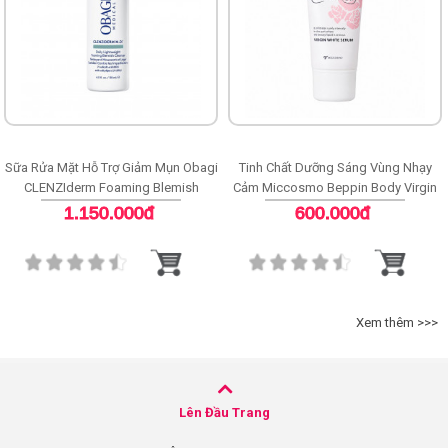
Sữa Rửa Mặt Hỗ Trợ Giảm Mụn Obagi
Tinh Chất Dưỡng Sáng Vùng Nhạy
CLENZIderm Foaming Blemish
Cảm Miccosmo Beppin Body Virgin
Cleanser
White Serum
1.150.000đ
600.000đ
Xem thêm >>>
Lên Đầu Trang