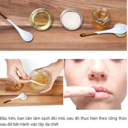
LOGS
IỚI
HIỆU
INIC
 SPA
Đầu tiên, bạn cần làm sạch đôi môi, sau đó thực hiện theo công thức
sau để tiến hành việc tẩy da chết.