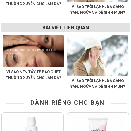
THƯỜNG XUYÊN CHO LÀN DA?
VÌ SAO TRỜI LẠNH, DA CÀNG
SẦN, NGỨA VÀ DỄ SINH MỤN?
BÀI VIẾT LIÊN QUAN
VÌ SAO NÊN TẨY TẾ BÀO CHẾT
THƯỜNG XUYÊN CHO LÀN DA?
VÌ SAO TRỜI LẠNH, DA CÀNG
SẦN, NGỨA VÀ DỄ SINH MỤN?
DÀNH RIÊNG CHO BẠN