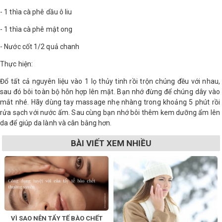
- 1 thìa cà phê dầu ô liu
- 1 thìa cà phê mật ong
- Nước cốt 1/2 quả chanh
Thực hiện:
Đổ tất cả nguyên liệu vào 1 lọ thủy tinh rồi trộn chúng đều với nhau,
sau đó bôi toàn bộ hỗn hợp lên mặt. Bạn nhớ đừng để chúng dây vào
mắt nhé. Hãy dùng tay massage nhẹ nhàng trong khoảng 5 phút rồi
rửa sạch với nước ấm. Sau cùng bạn nhớ bôi thêm kem dưỡng ẩm lên
da để giúp da lành và cân bằng hơn.
BÀI VIẾT XEM NHIỀU
VÌ SAO NÊN TẨY TẾ BÀO CHẾT