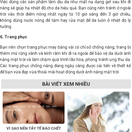
Việc dùng các sản phẩm làm dịu da như mặt nạ dạng gel sau khi đi
nắng sẽ giúp hạ nhiệt độ cho da hiệu quả. Bạn cũng nên tránh ở ngoài
trời vào thời điểm nóng nhất ngày từ 10 giờ sáng đến 3 giờ chiều,
không dùng nước nóng để tắm hay rửa mặt để da luôn ở nhiệt độ lý
tưởng.
6. Trang phục
Bạn nên chọn trang phục may bằng vải có chỉ số chống nắng, trang bị
thêm mũ rộng vành và kính râm khi đi ra ngoài để bảo vệ da dưới ánh
nắng mặt trời và làm chậm quá trình lão hóa, phòng tránh ung thư da.
Các trang phục chống nắng đang ngày càng được cải tiến về thiết kế
để bạn vừa đẹp vừa thoải mái hoạt động dưới ánh nắng mặt trời.
BÀI VIẾT XEM NHIỀU
VÌ SAO NÊN TẨY TẾ BÀO CHẾT