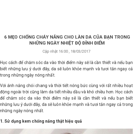
×
BRANDS
ANDS
FEATURED BRAND
6 MẸO CHỐNG CHÁY NẮNG CHO LÀN DA CỦA BẠN TRONG
NHỮNG NGÀY NHIỆT ĐỘ ĐỈNH ĐIỂM
HĂM
Cập nhật 16:00 , 18/03/2017
SÓC
DA
Học cách để chăm sóc da vào thời điểm này sẽ là cần thiết và nếu bạn
biết những lưu ý dưới đây, da sẽ luôn khỏe mạnh và tươi tắn ngay cả
trong những ngày nóng nhất.
RANG
Với ánh nắng chói chang và thời tiết nóng bức cùng với rất nhiều hoạt
IỂM
động ngoài trời cũng làm da tiết nhiều dầu và khó chiều hơn. Học cách
để chăm sóc da vào thời điểm này sẽ là cần thiết và nếu bạn biết
những lưu ý dưới đây, da sẽ luôn khỏe mạnh và tươi tắn ngay cả trong
HĂM
những ngày nóng nhất.
SÓC
ODY
1. Sử dụng kem chống nắng thật hiệu quả