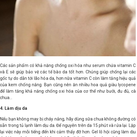
Các sản phẩm có khả năng chống oxi hóa như serum chứa vitamin C
và E sẽ giúp bảo vệ các tế bào da tốt hơn. Chúng giúp chống lại các
gốc tự do dẫn tới lão hóa da, hơn nữa vitamin C còn làm tăng hiệu quả
của kem chống nắng. Bạn cũng nên ăn nhiều hoa quả giàu lycopene
để làm tăng khả năng chống oxi hóa của cơ thể như bưởi, đu đủ, cà
chua…
4. Làm dịu da
Nếu bạn không may bị cháy nắng, hãy dùng sữa chua không đường có
sẵn trong tủ lạnh làm dịu da. Để nguyên trên da 15 phút và rửa lại. Lặp
lại việc này mỗi tiếng đến khi cảm thấy đỡ hơn. Gel lô hội cũng làm dịu