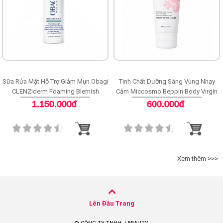
Sữa Rửa Mặt Hỗ Trợ Giảm Mụn Obagi
Tinh Chất Dưỡng Sáng Vùng Nhạy
CLENZIderm Foaming Blemish
Cảm Miccosmo Beppin Body Virgin
Cleanser
White Serum
1.150.000đ
600.000đ
Xem thêm >>>
Lên Đầu Trang