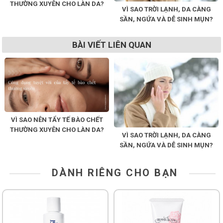
THƯỜNG XUYÊN CHO LÀN DA?
VÌ SAO TRỜI LẠNH, DA CÀNG
SẦN, NGỨA VÀ DỄ SINH MỤN?
BÀI VIẾT LIÊN QUAN
VÌ SAO NÊN TẨY TẾ BÀO CHẾT
THƯỜNG XUYÊN CHO LÀN DA?
VÌ SAO TRỜI LẠNH, DA CÀNG
SẦN, NGỨA VÀ DỄ SINH MỤN?
DÀNH RIÊNG CHO BẠN