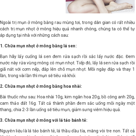
Ngoài trị mụn ở mông bằng rau mùng tơi, trong dân gian có rất nhiều
cách trị mụn nhọt ở mông hiệu quả nhanh chóng, chúng ta có thể tự
áp dụng tại nhà với những cách sau:
1. Chữa mụn nhọt ở mông bằng lá sen:
Bạn hãy lấy cuống lá sen đem rửa sạch rồi sắc lấy nước đặc. Đem
nước này rửa vùng mông có mụn nhọt. Tiếp đó, lấy lá sen rửa sạch rồi
giã nát với cơm nếp, đắp lên chỗ mụn nhọt. Mỗi ngày đắp và thay 1
lần, trong vài lần thì mụn sẽ tiêu và khỏi.
2. Chữa mụn nhọt ở mông bằng hoa nhài:
Bài thuốc như sau: Hoa nhài 10g, kim ngân hoa 20g, bồ công anh 20g,
cam thảo đất 16g. Tất cả thành phần đem sắc uống mỗi ngày một
thang, chia 2-3 lần uống sẽ tiêu mụn, giảm sưng viêm hiệu quả.
3. Chữa mụn nhọt ở mông với lá táo bánh tẻ:
Nguyên liệu là lá táo bánh tẻ, lá thầu dầu tía, măng vòi tre non. Tất cả