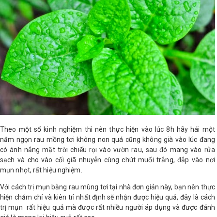
LOGS
IỚI
HIỆU
INIC
 SPA
Theo một số kinh nghiệm thì nên thực hiện vào lúc 8h hãy hái một
nắm ngọn rau mồng tơi không non quá cũng không già vào lúc đang
có ánh nắng mặt trời chiếu rọi vào vườn rau, sau đó mang vào rửa
sạch và cho vào cối giã nhuyễn cùng chút muối trắng, đắp vào nơi
mụn nhọt, rất hiệu nghiệm.
Với cách trị mụn bằng rau mùng tơi tại nhà đơn giản này, bạn nên thực
hiện chăm chỉ và kiên trì nhất định sẽ nhận được hiệu quả, đây là cách
trị mụn rất hiệu quả mà được rất nhiều người áp dụng và được đánh