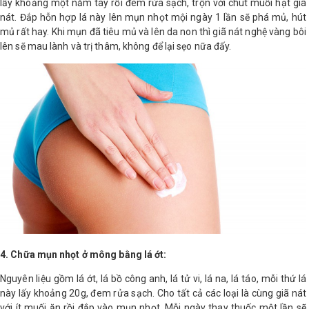
lấy khoảng một nắm tay rồi đem rửa sạch, trộn với chút muối hạt giã
nát. Đắp hỗn hợp lá này lên mụn nhọt mội ngày 1 lần sẽ phá mủ, hút
mủ rất hay. Khi mụn đã tiêu mủ và lên da non thì giã nát nghệ vàng bôi
lên sẽ mau lành và trị thâm, không để lại sẹo nữa đấy.
4. Chữa mụn nhọt ở mông bằng lá ớt:
Nguyên liệu gồm lá ớt, lá bồ công anh, lá tử vi, lá na, lá táo, mỗi thứ lá
này lấy khoảng 20g, đem rửa sạch. Cho tất cả các loại là cùng giã nát
với ít muối ăn rồi đắp vào mụn nhọt. Mỗi ngày thay thuốc một lần sẽ