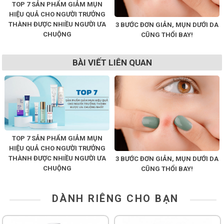
TOP 7 SẢN PHẨM GIẢM MỤN
HIỆU QUẢ CHO NGƯỜI TRƯỞNG
THÀNH ĐƯỢC NHIỀU NGƯỜI ƯA
3 BƯỚC ĐƠN GIẢN, MỤN DƯỚI DA
CHUỘNG
CŨNG THỔI BAY!
BÀI VIẾT LIÊN QUAN
TOP 7 SẢN PHẨM GIẢM MỤN
HIỆU QUẢ CHO NGƯỜI TRƯỞNG
THÀNH ĐƯỢC NHIỀU NGƯỜI ƯA
3 BƯỚC ĐƠN GIẢN, MỤN DƯỚI DA
CHUỘNG
CŨNG THỔI BAY!
DÀNH RIÊNG CHO BẠN