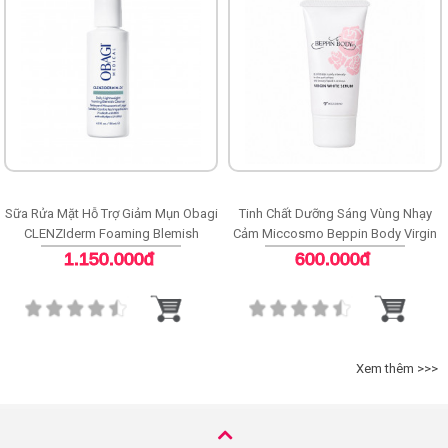
Sữa Rửa Mặt Hỗ Trợ Giảm Mụn Obagi
Tinh Chất Dưỡng Sáng Vùng Nhạy
CLENZIderm Foaming Blemish
Cảm Miccosmo Beppin Body Virgin
Cleanser
White Serum
1.150.000đ
600.000đ
Xem thêm >>>