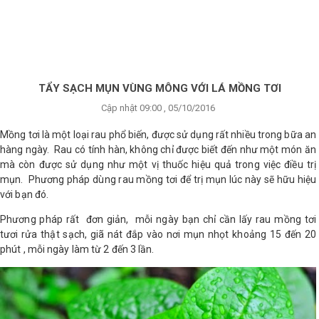
×
BRANDS
ANDS
FEATURED BRAND
TẨY SẠCH MỤN VÙNG MÔNG VỚI LÁ MỒNG TƠI
Cập nhật 09:00 , 05/10/2016
HĂM
SÓC
Mồng tơi là một loại rau phổ biến, được sử dụng rất nhiều trong bữa an
DA
hàng ngày. Rau có tính hàn, không chỉ được biết đến như một món ăn
mà còn được sử dụng như một vị thuốc hiệu quả trong việc điều trị
mụn. Phương pháp dùng rau mồng tơi để trị mụn lúc này sẽ hữu hiệu
RANG
với bạn đó.
IỂM
Phương pháp rất đơn giản, mỗi ngày bạn chỉ cần lấy rau mồng tơi
tươi rửa thật sạch, giã nát đắp vào nơi mụn nhọt khoảng 15 đến 20
phút , mỗi ngày làm từ 2 đến 3 lần.
HĂM
SÓC
ODY