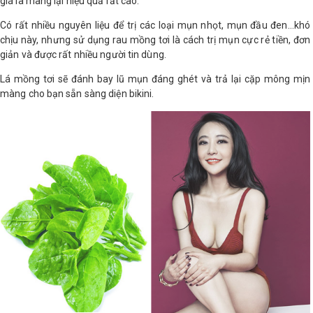
giá là mang lại hiệu quả rất cao.
Có rất nhiều nguyên liệu để trị các loại mụn nhọt, mụn đầu đen…khó
Shop All Brand A-
chịu này, nhưng sử dụng rau mồng tơi là cách trị mụn cực rẻ tiền, đơn
Z
giản và được rất nhiều người tin dùng.
Lá mồng tơi sẽ đánh bay lũ mụn đáng ghét và trả lại cặp mông mịn
màng cho bạn sẵn sàng diện bikini.