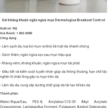
Gel kháng khuẩn ngăn ngừa mụn Dermalogica Breakout Control
Xuất xứ: Mỹ
Giá thành: 1.802.000Đ
Công dụng:
- Làm sạch da, loại bỏ mụn ra khỏi bề mặt da nhanh chóng
- Giảm thâm, ngăn ngừa sẹo sau mụn hiệu quả
- Kháng viêm, kháng khuẩn, ngăn ngừa mụn tái phát
- Điều tiết và kiểm soát tuyến nhờn giúp da thông thoáng, hạn chế tắc
nghẽn lỗ chân lông gây ra mụn trên da
- Làm dịu da, cung cấp dưỡng chất giúp da tái tạo tế bào da
Thành phần:
Water/Aqua/Eau, PEG-8, Acrylates/C10-30 Alkyl Acrylate
Crosspolymer, Lactobacillus Ferment, Potassium Azeloyl Diglycinate,