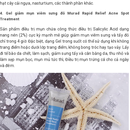
hạt cây cải ngựa, nasturtium, các thành phần khác.
4. Gel giảm mụn viêm sưng đỏ Murad Rapid Relief Acne Spot
Treatment
Sản phẩm điều trị mụn chứa công thức điều trị Salicylic Acid dạng
nang nén (2%) cực kỳ mạnh mẽ giúp giảm mụn viêm sưng và tấy đỏ
chỉ trong 4 giờ. Đặc biệt, dạng Gel trong suốt có thể sử dụng khi không
trang điểm hoặc dưới lớp trang điểm, không bong tróc hay tạo vảy. Lấy
đi tế bào da chết, làm sạch, giảm sưng tấy và cân bằng da, thu nhỏ và
làm xẹp mụn bọc, mụn mủ tức thì, Điều trị mụn trứng cá cho cả ngày
và đêm.