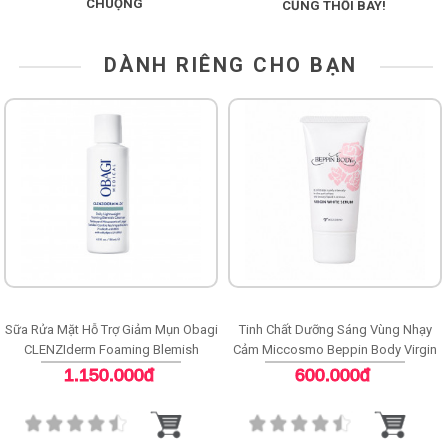
CHUỘNG
CŨNG THỔI BAY!
DÀNH RIÊNG CHO BẠN
Sữa Rửa Mặt Hỗ Trợ Giảm Mụn Obagi
Tinh Chất Dưỡng Sáng Vùng Nhạy
CLENZIderm Foaming Blemish
Cảm Miccosmo Beppin Body Virgin
Cleanser
White Serum
1.150.000đ
600.000đ