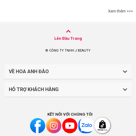
Xem thêm >>>
Lên Đầu Trang
© CÔNG TY TNHH J BEAUTY
VỀ HOA ANH ĐÀO
HỖ TRỢ KHÁCH HÀNG
CÔNG TY TNHH J BEAUTY
Quy định về thanh toán
Mã số thuế: 0316044765
KẾT NỐI VỚI CHÚNG TÔI
Chính sách vận chuyển, giao nhận
Liên hệ: (028).7303.9118
Chính sách đổi trả và hoàn tiền