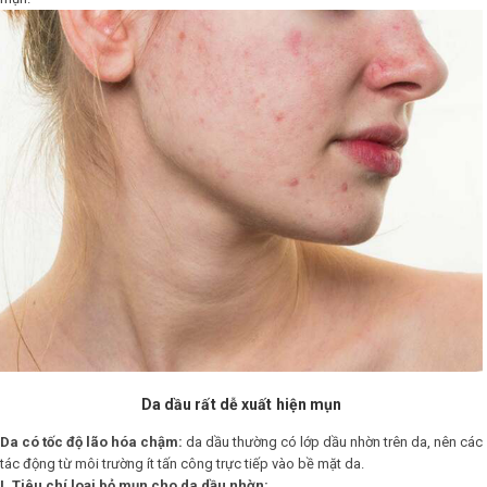
LOGS
IỚI
HIỆU
INIC
 SPA
Da dầu rất dễ xuất hiện mụn
Da có tốc độ lão hóa chậm:
da dầu thường có lớp dầu nhờn trên da, nên các
tác động từ môi trường ít tấn công trực tiếp vào bề mặt da.
I. Tiêu chí loại bỏ mụn cho da dầu nhờn: