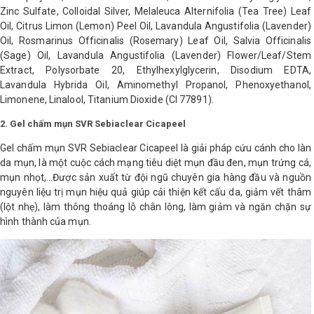
Zinc Sulfate, Colloidal Silver, Melaleuca Alternifolia (Tea Tree) Leaf
Oil, Citrus Limon (Lemon) Peel Oil, Lavandula Angustifolia (Lavender)
Oil, Rosmarinus Officinalis (Rosemary) Leaf Oil, Salvia Officinalis
(Sage) Oil, Lavandula Angustifolia (Lavender) Flower/Leaf/Stem
Extract, Polysorbate 20, Ethylhexylglycerin, Disodium EDTA,
Lavandula Hybrida Oil, Aminomethyl Propanol, Phenoxyethanol,
Limonene, Linalool, Titanium Dioxide (CI 77891).
2. Gel chấm mụn SVR Sebiaclear Cicapeel
Gel chấm mụn SVR Sebiaclear Cicapeel là giải pháp cứu cánh cho làn
da mụn, là một cuộc cách mạng tiêu diệt mụn đầu đen, mụn trứng cá,
mụn nhọt,…Được sản xuất từ đội ngũ chuyên gia hàng đầu và nguồn
nguyên liệu trị mụn hiệu quả giúp cải thiện kết cấu da, giảm vết thâm
(lột nhẹ), làm thông thoáng lỗ chân lông, làm giảm và ngăn chặn sự
hình thành của mụn.