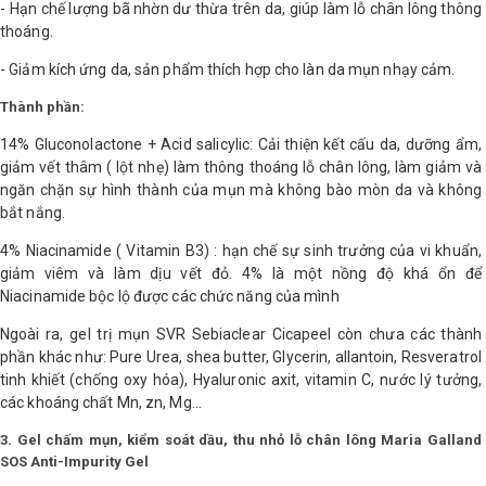
- Hạn chế lượng bã nhờn dư thừa trên da, giúp làm lỗ chân lông thông
thoáng.
- Giảm kích ứng da, sản phẩm thích hợp cho làn da mụn nhạy cảm.
Thành phần:
14% Gluconolactone + Acid salicylic: Cải thiện kết cấu da, dưỡng ẩm,
giảm vết thâm ( lột nhẹ) làm thông thoáng lỗ chân lông, làm giảm và
ngăn chặn sự hình thành của mụn mà không bào mòn da và không
bắt nắng.
4% Niacinamide ( Vitamin B3) : hạn chế sự sinh trưởng của vi khuẩn,
giảm viêm và làm dịu vết đỏ. 4% là một nồng độ khá ổn để
Niacinamide bộc lộ được các chức năng của mình
Ngoài ra, gel trị mụn SVR Sebiaclear Cicapeel còn chưa các thành
phần khác như: Pure Urea, shea butter, Glycerin, allantoin, Resveratrol
tinh khiết (chống oxy hóa), Hyaluronic axit, vitamin C, nước lý tưởng,
các khoáng chất Mn, zn, Mg…
3. Gel chấm mụn, kiểm soát dầu, thu nhỏ lỗ chân lông Maria Galland
SOS Anti-Impurity Gel