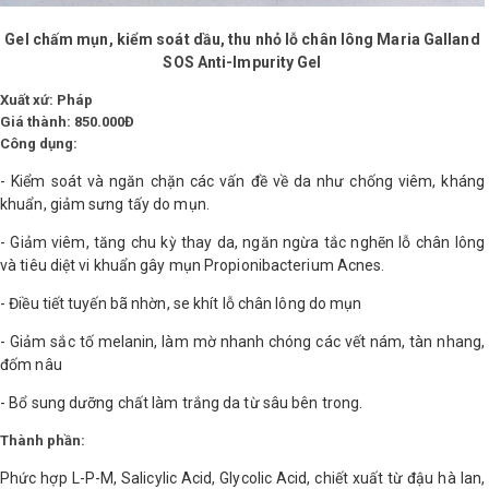
Gel chấm mụn, kiểm soát dầu, thu nhỏ lỗ chân lông Maria Galland
SOS Anti-Impurity Gel
Xuất xứ: Pháp
Giá thành: 850.000Đ
Công dụng:
- Kiểm soát và ngăn chặn các vấn đề về da như chống viêm, kháng
khuẩn, giảm sưng tấy do mụn.
- Giảm viêm, tăng chu kỳ thay da, ngăn ngừa tắc nghẽn lỗ chân lông
và tiêu diệt vi khuẩn gây mụn Propionibacterium Acnes.
- Điều tiết tuyến bã nhờn, se khít lỗ chân lông do mụn
- Giảm sắc tố melanin, làm mờ nhanh chóng các vết nám, tàn nhang,
đốm nâu
- Bổ sung dưỡng chất làm trắng da từ sâu bên trong.
Thành phần:
Phức hợp L-P-M, Salicylic Acid, Glycolic Acid, chiết xuất từ đậu hà lan,