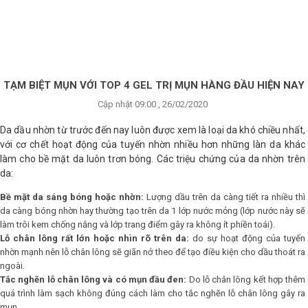
×
BRANDS
ANDS
FEATURED BRAND
TẠM BIỆT MỤN VỚI TOP 4 GEL TRỊ MỤN HÀNG ĐẦU HIỆN NAY
Cập nhật 09:00 , 26/02/2020
HĂM
SÓC
Da dầu nhờn từ trước đến nay luôn được xem là loại da khó chiều nhất,
DA
với cơ chết hoạt động của tuyến nhờn nhiều hơn những làn da khác
làm cho bề mặt da luôn trơn bóng. Các triệu chứng của da nhờn trên
da:
RANG
Bề mặt da sáng bóng hoặc nhờn:
Lượng dầu trên da càng tiết ra nhiều thì
IỂM
da càng bóng nhờn hay thường tạo trên da 1 lớp nước mỏng (lớp nước này sẽ
làm trôi kem chống nắng và lớp trang điểm gây ra không ít phiền toái).
Lỗ chân lông rất lớn hoặc nhìn rõ trên da:
do sự hoạt động của tuyến
HĂM
nhờn mạnh nên lỗ chân lông sẽ giãn nở theo để tạo điều kiện cho dầu thoát ra
SÓC
ngoài.
ODY
Tắc nghẽn lỗ chân lông và có mụn đầu đen:
Do lỗ chân lông kết hợp thêm
quá trình làm sạch không đúng cách làm cho tắc nghẽn lỗ chân lông gây ra
mụn.