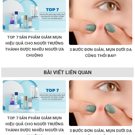
TOP 7 SẢN PHẨM GIẢM MỤN
HIỆU QUẢ CHO NGƯỜI TRƯỞNG
THÀNH ĐƯỢC NHIỀU NGƯỜI ƯA
3 BƯỚC ĐƠN GIẢN, MỤN DƯỚI DA
CHUỘNG
CŨNG THỔI BAY!
BÀI VIẾT LIÊN QUAN
TOP 7 SẢN PHẨM GIẢM MỤN
HIỆU QUẢ CHO NGƯỜI TRƯỞNG
THÀNH ĐƯỢC NHIỀU NGƯỜI ƯA
3 BƯỚC ĐƠN GIẢN, MỤN DƯỚI DA