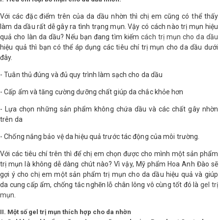
Với các đặc điểm trên của da dầu nhờn thì chị em cũng có thể thấy
Shop All Brand A-
làm da dầu rất dễ gây ra tình trạng mụn. Vậy có cách nào trị mụn hiệu
Z
quả cho làn da dầu? Nếu bạn đang tìm kiếm
cách trị mụn cho da dầu
hiệu quả thì bạn có thể áp dụng các tiêu chí trị mụn cho da dầu dưới
đây.
- Tuân thủ đúng và đủ quy trình làm sạch cho da dầu
- Cấp ẩm và tăng cường dưỡng chất giúp da chắc khỏe hơn
- Lựa chọn những sản phẩm không chứa dầu và các chất gây nhờn
trên da
- Chống nắng bảo vệ da hiệu quả trước tác động của môi trường.
Với các tiêu chí trên thì để chị em chọn được cho mình một sản phẩm
trị mụn là không dễ dàng chút nào? Vì vậy, Mỹ phẩm Hoa Anh Đào sẽ
gợi ý cho chị em một sản phẩm trị mụn cho da dầu hiệu quả và giúp
da cung cấp ẩm, chống tắc nghẽn lỗ chân lông vô cùng tốt đó là
gel trị
mụn
.
II. Một số gel trị mụn thích hợp cho da nhờn