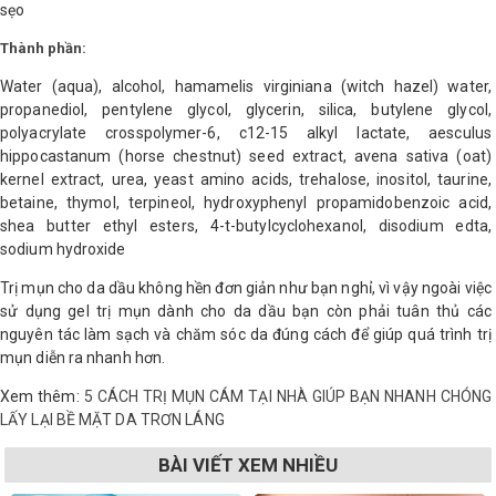
sẹo
Thành phần:
Water (aqua), alcohol, hamamelis virginiana (witch hazel) water,
propanediol, pentylene glycol, glycerin, silica, butylene glycol,
polyacrylate crosspolymer-6, c12-15 alkyl lactate, aesculus
hippocastanum (horse chestnut) seed extract, avena sativa (oat)
kernel extract, urea, yeast amino acids, trehalose, inositol, taurine,
betaine, thymol, terpineol, hydroxyphenyl propamidobenzoic acid,
shea butter ethyl esters, 4-t-butylcyclohexanol, disodium edta,
sodium hydroxide
Trị mụn cho da dầu không hền đơn giản như bạn nghỉ, vì vậy ngoài việc
sử dụng gel trị mụn dành cho da dầu bạn còn phải tuân thủ các
nguyên tác làm sạch và chăm sóc da đúng cách để giúp quá trình trị
mụn diễn ra nhanh hơn.
Xem thêm:
5 CÁCH TRỊ MỤN CÁM TẠI NHÀ GIÚP BẠN NHANH CHÓNG
LẤY LẠI BỀ MẶT DA TRƠN LÁNG
BÀI VIẾT XEM NHIỀU