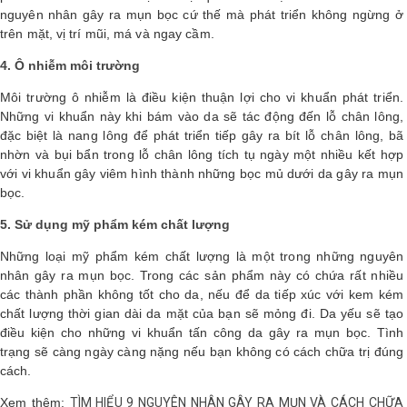
nguyên nhân gây ra mụn bọc cứ thế mà phát triển không ngừng ở
trên mặt, vị trí mũi, má và ngay cầm.
4. Ô nhiễm môi trường
Môi trường ô nhiễm là điều kiện thuận lợi cho vi khuẩn phát triển.
Những vi khuẩn này khi bám vào da sẽ tác động đến lỗ chân lông,
đặc biệt là nang lông để phát triển tiếp gây ra bít lỗ chân lông, bã
nhờn và bụi bẩn trong lỗ chân lông tích tụ ngày một nhiều kết hợp
với vi khuẩn gây viêm hình thành những bọc mủ dưới da gây ra mụn
bọc.
5. Sử dụng mỹ phẩm kém chất lượng
Những loại mỹ phẩm kém chất lượng là một trong những nguyên
nhân gây ra mụn bọc. Trong các sản phẩm này có chứa rất nhiều
các thành phần không tốt cho da, nếu để da tiếp xúc với kem kém
chất lượng thời gian dài da mặt của bạn sẽ mỏng đi. Da yếu sẽ tạo
điều kiện cho những vi khuẩn tấn công da gây ra mụn bọc. Tình
trạng sẽ càng ngày càng nặng nếu bạn không có cách chữa trị đúng
cách.
Xem thêm:
TÌM HIỂU 9 NGUYÊN NHÂN GÂY RA MỤN VÀ CÁCH CHỮA