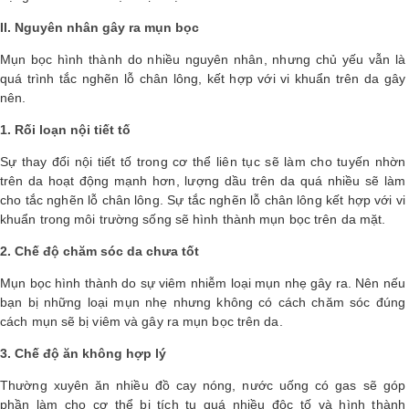
II. Nguyên nhân gây ra mụn bọc
Shop All Brand A-
Z
Mụn bọc hình thành do nhiều nguyên nhân, nhưng chủ yếu vẫn là
quá trình tắc nghẽn lỗ chân lông, kết hợp với vi khuẩn trên da gây
nên.
1. Rối loạn nội tiết tố
Sự thay đổi nội tiết tố trong cơ thể liên tục sẽ làm cho tuyến nhờn
trên da hoạt động mạnh hơn, lượng dầu trên da quá nhiều sẽ làm
cho tắc nghẽn lỗ chân lông. Sự tắc nghẽn lỗ chân lông kết hợp với vi
khuẩn trong môi trường sống sẽ hình thành mụn bọc trên da mặt.
2. Chế độ chăm sóc da chưa tốt
Mụn bọc hình thành do sự viêm nhiễm loại mụn nhẹ gây ra. Nên nếu
bạn bị những loại mụn nhẹ nhưng không có cách chăm sóc đúng
cách mụn sẽ bị viêm và gây ra mụn bọc trên da.
3. Chế độ ăn không hợp lý
Thường xuyên ăn nhiều đồ cay nóng, nước uống có gas sẽ góp
phần làm cho cơ thể bị tích tụ quá nhiều độc tố và hình thành