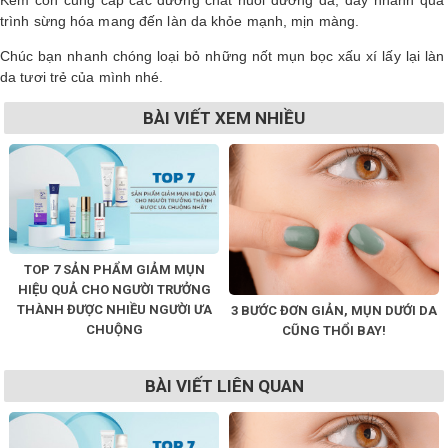
Kem còn cung cấp các dưỡng chất nuôi dưỡng da, đẩy nhanh quá
trình sừng hóa mang đến làn da khỏe mạnh, mịn màng.
Chúc bạn nhanh chóng loại bỏ những nốt mụn bọc xấu xí lấy lại làn
da tươi trẻ của mình nhé.
BÀI VIẾT XEM NHIỀU
TOP 7 SẢN PHẨM GIẢM MỤN
HIỆU QUẢ CHO NGƯỜI TRƯỞNG
THÀNH ĐƯỢC NHIỀU NGƯỜI ƯA
3 BƯỚC ĐƠN GIẢN, MỤN DƯỚI DA
CHUỘNG
CŨNG THỔI BAY!
BÀI VIẾT LIÊN QUAN