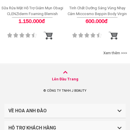
Sữa Rửa Mặt Hỗ Trợ Giảm Mụn Obagi
Tinh Chất Dưỡng Sáng Vùng Nhạy
CLENZIderm Foaming Blemish
Cảm Miccosmo Beppin Body Virgin
Cleanser
White Serum
1.150.000đ
600.000đ
Xem thêm >>>
Lên Đầu Trang
© CÔNG TY TNHH J BEAUTY
VỀ HOA ANH ĐÀO
HỖ TRỢ KHÁCH HÀNG
CÔNG TY TNHH J BEAUTY