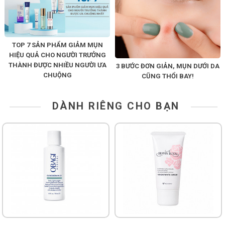
TOP 7 SẢN PHẨM GIẢM MỤN
HIỆU QUẢ CHO NGƯỜI TRƯỞNG
THÀNH ĐƯỢC NHIỀU NGƯỜI ƯA
3 BƯỚC ĐƠN GIẢN, MỤN DƯỚI DA
CHUỘNG
CŨNG THỔI BAY!
DÀNH RIÊNG CHO BẠN