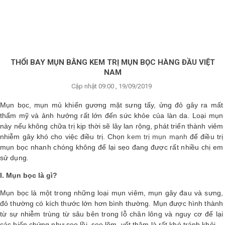
×
BRANDS
ANDS
FEATURED BRAND
THỔI BAY MỤN BẰNG KEM TRỊ MỤN BỌC HÀNG ĐẦU VIỆT
NAM
HĂM
Cập nhật 09:00 , 19/09/2019
SÓC
DA
Mụn bọc, mụn mủ khiến gương mặt sưng tấy, ửng đỏ gây ra mất
thẩm mỹ và ảnh hưởng rất lớn đến sức khỏe của làn da. Loại mụn
này nếu không chữa trị kịp thời sẽ lây lan rộng, phát triển thành viêm
nhiễm gây khó cho việc điều trị. Chọn
kem trị mụn mạnh
để điều trị
RANG
IỂM
mụn bọc nhanh chóng không để lại sẹo đang được rất nhiều chị em
sử dụng.
I. Mụn bọc là gì?
HĂM
SÓC
Mụn bọc là một trong những loại mụn viêm, mụn gây đau và sưng,
ODY
đỏ thường có kích thước lớn hơn bình thường. Mụn được hình thành
từ sự nhiễm trùng từ sâu bên trong lỗ chân lông và nguy cơ để lại
các biến chứng như sẹo lồi, sẹo lõm, vết thâm là rất khó tránh khỏi.