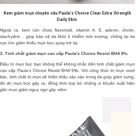
Kem giảm mụn chuyên sâu Paula’s Choice Clear Extra Strength
Daily Skin
Ngoài ra, kem còn chứa flavonoid, vitamin A, E, adenin, cholin,
stachydrin… giúp bảo vệ da khỏi ô nhiễm môi trường, chống lại tia
cực tím giảm thiểu mụn bọc quay trở lại.
3. Tinh chất giảm mụn cao cấp Paula’s Choice Resist BHA 9‰
Điều trị mụn bọc bạn không thể không nhắc đến tinh chất giảm mụn
cao cấp Paula’s Choice Resist BHA 9‰. Với công thức trị mụn vượt
bậc, tinh chất trị mụn sẽ thẩm thấu sâu vào trong da giúp giảm sưng,
đỏ do mụn bọc gây ra, đồng thời loại bỏ những vi khuẩn xuất hiện
gần mụn giảm nguy ngơ gây viêm.