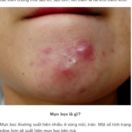
LOGS
IỚI
HIỆU
INIC
 SPA
Mụn bọc là gì?
Mụn bọc thường xuất hiện nhiều ở vùng mũi, trán. Một số tình trạng
nặng hơn sẽ xuất hiện mụn bọc bên má.