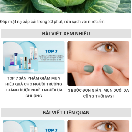
Đắp mặt nạ bắp cải trong 20 phút, rửa sạch với nước ấm.
BÀI VIẾT XEM NHIỀU
TOP 7 SẢN PHẨM GIẢM MỤN
HIỆU QUẢ CHO NGƯỜI TRƯỞNG
THÀNH ĐƯỢC NHIỀU NGƯỜI ƯA
3 BƯỚC ĐƠN GIẢN, MỤN DƯỚI DA
CHUỘNG
CŨNG THỔI BAY!
BÀI VIẾT LIÊN QUAN