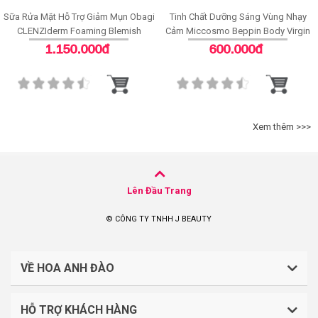
Sữa Rửa Mặt Hỗ Trợ Giảm Mụn Obagi
Tinh Chất Dưỡng Sáng Vùng Nhạy
CLENZIderm Foaming Blemish
Cảm Miccosmo Beppin Body Virgin
Cleanser
White Serum
1.150.000đ
600.000đ
Xem thêm >>>
Lên Đầu Trang
© CÔNG TY TNHH J BEAUTY
VỀ HOA ANH ĐÀO
HỖ TRỢ KHÁCH HÀNG
CÔNG TY TNHH J BEAUTY