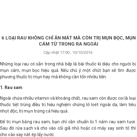
×
BRANDS
ANDS
FEATURED BRAND
6 LOẠI RAU KHÔNG CHỈ ĂN MÁT MÀ CÒN TRỊ MỤN BỌC, MỤN
CÁM TỪ TRONG RA NGOÀI
HĂM
Cập nhật 17:00 , 10/10/2016
SÓC
DA
Những loại rau có sẵn trong nhà bếp là bài thuốc kì diệu cho người bị
mụn cám, mụn bọc hiệu quả. Nếu chú ý một chút bạn sẽ tìm được
phương thuốc trị mụn hay mà không cần tốn nhiều tiền.
RANG
1. Rau sam
IỂM
Ngoài chứa nhiều vitamin và khoáng chất, rau sam còn được coi là loại
thuốc tiệt trùng điều trị hiệu nghiệm chứng lở loét ngoài da, làm tiêu
HĂM
nhọt độc, trị mụn trứng cá hiệu quả.
SÓC
Để trị mụn bằng rau sam, bạn chỉ cần chuẩn bị 1 nắm rau sam tươi.
ODY
Sau đó rửa sạch và cho vào cối giã nhỏ hoặc có máy xay sinh tố thì
cho vào xay nát ép lấy nước.