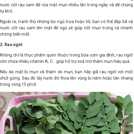
nước cốt rau sam để rửa mặt mụn nhiều lần trong ngày và để chúng
tự khô.
Shop All Brand A-
Z
Ngoài ra, tranh thủ những lúc ngủ trưa hoặc tối, bạn có thể đắp bã và
nước cốt rau sam lên mặt để ngủ sẽ giúp nốt mụn trứng cá nhanh
chóng biến mất.
2. Rau ngót
Không chỉ là thực phẩm quen thuộc trong bữa cơm gia đình, rau ngót
còn chứa nhiều vitamin A, C… giúp hỗ trợ xoá mờ thâm mụn hiệu quả.
Nếu da mặt bị mụn và thâm do mụn, bạn hãy giã rau ngót với một
chút gừng. Sau đó lấy nước đó thoa lên vùng bị nám hoặc tàn nhang
trong vòng 15 phút.