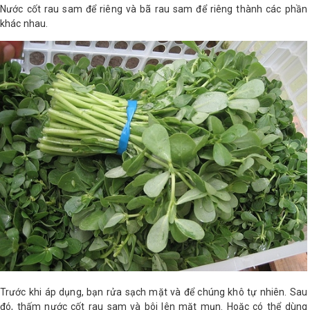
Nước cốt rau sam để riêng và bã rau sam để riêng thành các phần
LOGS
khác nhau.
IỚI
HIỆU
INIC
 SPA
Trước khi áp dụng, bạn rửa sạch mặt và để chúng khô tự nhiên. Sau
đó, thấm nước cốt rau sam và bôi lên mặt mụn. Hoặc có thể dùng