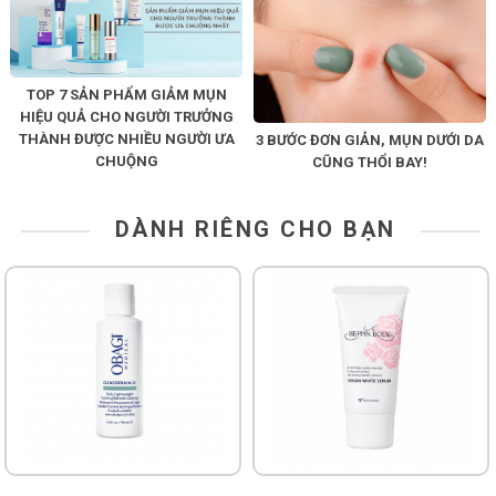
TOP 7 SẢN PHẨM GIẢM MỤN
HIỆU QUẢ CHO NGƯỜI TRƯỞNG
THÀNH ĐƯỢC NHIỀU NGƯỜI ƯA
3 BƯỚC ĐƠN GIẢN, MỤN DƯỚI DA
CHUỘNG
CŨNG THỔI BAY!
DÀNH RIÊNG CHO BẠN