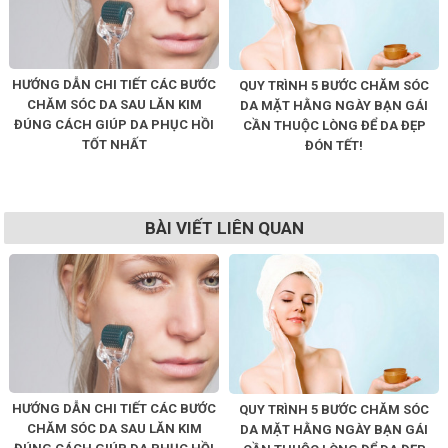
HƯỚNG DẪN CHI TIẾT CÁC BƯỚC
QUY TRÌNH 5 BƯỚC CHĂM SÓC
CHĂM SÓC DA SAU LĂN KIM
DA MẶT HẰNG NGÀY BẠN GÁI
ĐÚNG CÁCH GIÚP DA PHỤC HỒI
CẦN THUỘC LÒNG ĐỂ DA ĐẸP
TỐT NHẤT
ĐÓN TẾT!
BÀI VIẾT LIÊN QUAN
HƯỚNG DẪN CHI TIẾT CÁC BƯỚC
QUY TRÌNH 5 BƯỚC CHĂM SÓC
CHĂM SÓC DA SAU LĂN KIM
DA MẶT HẰNG NGÀY BẠN GÁI