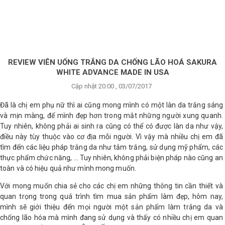
×
BRANDS
ANDS
FEATURED BRAND
REVIEW VIÊN UỐNG TRẮNG DA CHỐNG LÃO HOÁ SAKURA
WHITE ADVANCE MADE IN USA
HĂM
Cập nhật 20:00 , 03/07/2017
SÓC
DA
Đã là chị em phụ nữ thì ai cũng mong mình có một làn da trắng sáng
và mịn màng, để mình đẹp hơn trong mắt những người xung quanh.
Tuy nhiên, không phải ai sinh ra cũng có thể có được làn da như vậy,
điều này tùy thuộc vào cơ địa mỗi người. Vì vậy mà nhiều chị em đã
RANG
IỂM
tìm đến các liệu pháp trắng da như tắm trắng, sử dụng mỹ phẩm, các
thực phẩm chức năng, … Tuy nhiên, không phải biện pháp nào cũng an
toàn và có hiệu quả như mình mong muốn.
HĂM
Với mong muốn chia sẻ cho các chị em những thông tin cần thiết và
SÓC
quan trọng trong quá trình tìm mua sản phẩm làm đẹp, hôm nay,
ODY
mình sẽ giới thiệu đến mọi người một sản phẩm làm trắng da và
chống lão hóa mà mình đang sử dụng và thấy có nhiều chị em quan