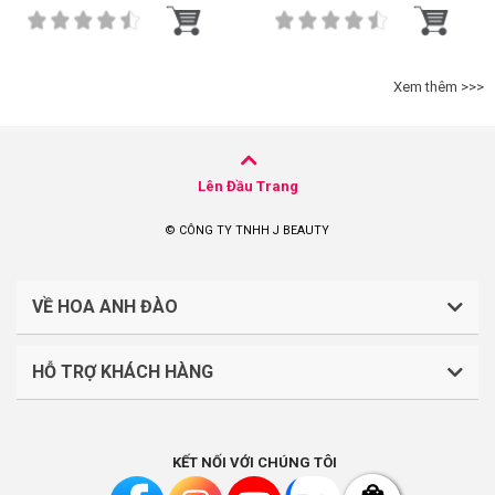
Xem thêm >>>
Lên Đầu Trang
© CÔNG TY TNHH J BEAUTY
VỀ HOA ANH ĐÀO
HỖ TRỢ KHÁCH HÀNG
CÔNG TY TNHH J BEAUTY
Quy định về thanh toán
Mã số thuế: 0316044765
KẾT NỐI VỚI CHÚNG TÔI
Chính sách vận chuyển, giao nhận
Liên hệ: (028).7303.9118