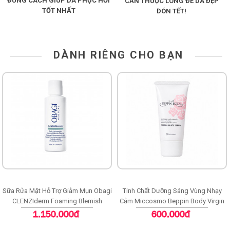
ĐÚNG CÁCH GIÚP DA PHỤC HỒI
CẦN THUỘC LÒNG ĐỂ DA ĐẸP
TỐT NHẤT
ĐÓN TẾT!
DÀNH RIÊNG CHO BẠN
Sữa Rửa Mặt Hỗ Trợ Giảm Mụn Obagi
Tinh Chất Dưỡng Sáng Vùng Nhạy
CLENZIderm Foaming Blemish
Cảm Miccosmo Beppin Body Virgin
Cleanser
White Serum
1.150.000đ
600.000đ