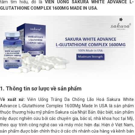
tâm tìm hiểu, đó là
VIÊN UỐNG SAKURA WHITE ADVANCE L-
LOGS
GLUTATHIONE COMPLEX 1600MG MADE IN USA.
IỚI
HIỆU
INIC
 SPA
1. Thông tin sơ lược về sản phẩm
V
ề xuất xứ:
Viên Uống Trắng Da Chống Lão Hoá Sakura White
Advance L-Glutathione Complex 1600Mg Made In USA là sản phẩm
thuộc thương hiệu mỹ phẩm Sakura của Nhật Bản. Đặc biệt, sản phẩm
này được nghiên cứu bởi các chuyên gia, bác sĩ, nhà khoa học tại Mỹ,
theo quy trình công nghệ cao và máy móc hiện đại. Hiện ở Việt Nam,
sản phẩm được bán chính thức ở các chi nhánh cửa hàng và kênh bán