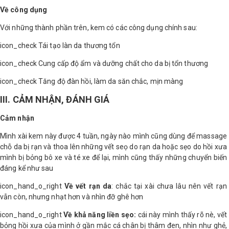
Về công dụng
Với những thành phần trên, kem có các công dụng chính sau:
icon_check Tái tạo làn da thương tổn
icon_check Cung cấp độ ẩm và dưỡng chất cho da bị tổn thương
icon_check Tăng độ đàn hồi, làm da săn chắc, mịn màng
III. CẢM NHẬN, ĐÁNH GIÁ
Cảm nhận
Mình xài kem này được 4 tuần, ngày nào mình cũng dùng để massage
chỗ da bị rạn và thoa lên những vết seọ do rạn da hoặc sẹo do hồi xưa
mình bị bỏng bô xe và té xe để lại, mình cũng thấy những chuyển biến
đáng kể như sau
icon_hand_o_right
Về vết rạn da
: chắc tại xài chưa lâu nên vết rạn
vẫn còn, nhưng nhạt hơn và nhìn đỡ ghê hơn
icon_hand_o_right
Về khả năng liền sẹo:
cái này mình thấy rõ nè, vết
bỏng hồi xưa của mình ở gần mắc cá chân bị thâm đen, nhìn như ghẻ,