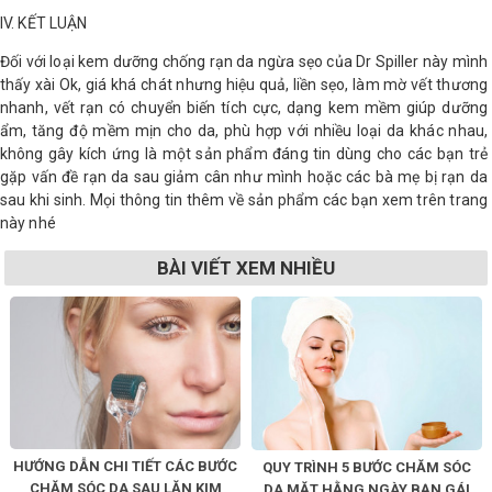
IV. KẾT LUẬN
Đối với loại kem dưỡng chống rạn da ngừa sẹo của Dr Spiller này mình
thấy xài Ok, giá khá chát nhưng hiệu quả, liền sẹo, làm mờ vết thương
nhanh, vết rạn có chuyển biến tích cực, dạng kem mềm giúp dưỡng
ẩm, tăng độ mềm mịn cho da, phù hợp với nhiều loại da khác nhau,
không gây kích ứng là một sản phẩm đáng tin dùng cho các bạn trẻ
gặp vấn đề rạn da sau giảm cân như mình hoặc các bà mẹ bị rạn da
sau khi sinh. Mọi thông tin thêm về sản phẩm các bạn xem trên trang
này nhé
BÀI VIẾT XEM NHIỀU
HƯỚNG DẪN CHI TIẾT CÁC BƯỚC
QUY TRÌNH 5 BƯỚC CHĂM SÓC
CHĂM SÓC DA SAU LĂN KIM
DA MẶT HẰNG NGÀY BẠN GÁI