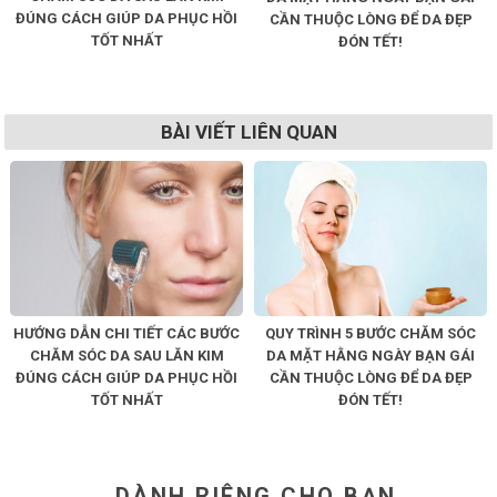
ĐÚNG CÁCH GIÚP DA PHỤC HỒI
CẦN THUỘC LÒNG ĐỂ DA ĐẸP
TỐT NHẤT
ĐÓN TẾT!
BÀI VIẾT LIÊN QUAN
HƯỚNG DẪN CHI TIẾT CÁC BƯỚC
QUY TRÌNH 5 BƯỚC CHĂM SÓC
CHĂM SÓC DA SAU LĂN KIM
DA MẶT HẰNG NGÀY BẠN GÁI
ĐÚNG CÁCH GIÚP DA PHỤC HỒI
CẦN THUỘC LÒNG ĐỂ DA ĐẸP
TỐT NHẤT
ĐÓN TẾT!
DÀNH RIÊNG CHO BẠN