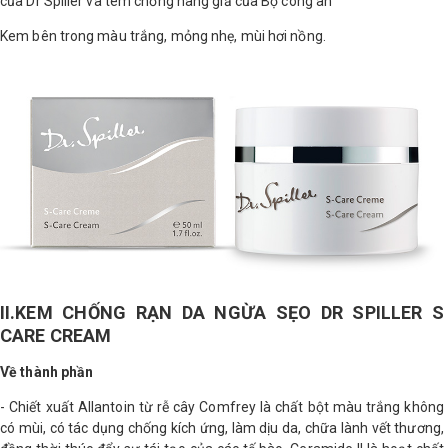
của Dr Spiller và tem chống hàng giả của Bộ công an
LOGS
Kem bên trong màu trắng, mỏng nhẹ, mùi hơi nồng.
IỚI
HIỆU
INIC
 SPA
II.KEM CHỐNG RẠN DA NGỪA SẸO DR SPILLER S
CARE CREAM
Về thành phần
- Chiết xuất Allantoin từ rễ cây Comfrey là chất bột màu trắng không
có mùi, có tác dụng chống kích ứng, làm dịu da, chữa lành vết thương,