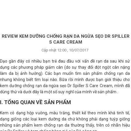
×
BRANDS
ANDS
FEATURED BRAND
REVIEW KEM DƯỠNG CHỐNG RẠN DA NGỪA SẸO DR SPILLER
S CARE CREAM
HĂM
Cập nhật 12:00 , 10/07/2017
SÓC
DA
Dạo gần đây có nhiều bạn trẻ đau đầu với vấn đề rạn da sau khi sử
dụng các phương pháp giảm cân (do sự thay đổi đột ngột cân nặng
làm da bị ảnh hưởng). Các bạn muốn tìm sản phẩm chống rạn da
nhưng không biết tìm loại nào. Bữa rồi mình được bạn giới thiệu cho
RANG
IỂM
kem dưỡng chống rạn da ngừa sẹo Dr Spiller S Care Cream, mình đã
dùng thử và dưới đây là một số suy nghĩ của mình về sản phẩm .
I. TỔNG QUAN VỀ SẢN PHẨM
HĂM
SÓC
Kem có dạng hộp vuông, màu trắng, thiết kế theo mình khá tinh tế,
ODY
dạng giống các loại kem dưỡng da chứ không phải dạng tuýp giống
những sản phẩm kem chống rạn da thường thấy, trên có nhãn hiệu