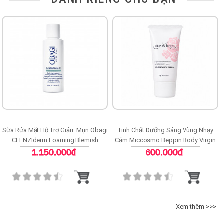
Sữa Rửa Mặt Hỗ Trợ Giảm Mụn Obagi
Tinh Chất Dưỡng Sáng Vùng Nhạy
CLENZIderm Foaming Blemish
Cảm Miccosmo Beppin Body Virgin
Cleanser
White Serum
1.150.000đ
600.000đ
Xem thêm >>>