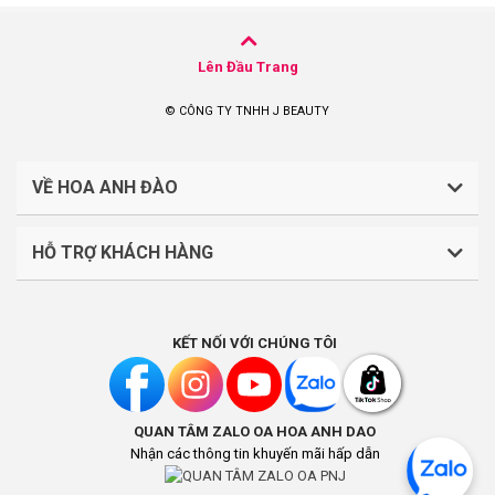
Lên Đầu Trang
© CÔNG TY TNHH J BEAUTY
VỀ HOA ANH ĐÀO
HỖ TRỢ KHÁCH HÀNG
CÔNG TY TNHH J BEAUTY
Quy định về thanh toán
Mã số thuế: 0316044765
KẾT NỐI VỚI CHÚNG TÔI
Chính sách vận chuyển, giao nhận
Liên hệ: (028).7303.9118
Chính sách đổi trả và hoàn tiền
QUAN TÂM ZALO OA HOA ANH DAO
Chính sách bảo mật
Địa điểm kinh doanh: Lầu 1, số 242-244 Hai Bà Trưng,
Nhận các thông tin khuyến mãi hấp dẫn
Phường Tân Định, Thành phố Hồ Chí Minh, Việt Nam
Khách hàng thân thiết