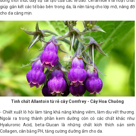
đồng thời thúc đẩy sự tái tạo của các tế bào. Ceramide II là hoạt chất
giúp gắn kết các tế bào bên trong da, là nền tảng cho lớp mỡ, nâng đỡ
Shop All Brand A-
cho da căng mịn.
Z
Tinh chất Allantoin từ rễ cây Comfrey - Cây Hoa Chuông
- Chiết xuất lô hội làm tăng khả năng kháng viêm, làm dịu vết thương.
Ngoài ra trong thành phần kem dưỡng còn có các chất khác như
Hyaluronic Acid, beta-Glucan là những chất kích thích sản sinh
Collagen, cân bằng PH, tăng cường dưỡng ẩm cho da.