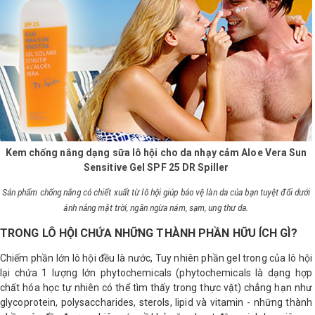
Kem chống nắng dạng sữa lô hội cho da nhạy cảm Aloe Vera Sun
Sensitive Gel SPF 25 DR Spiller
Sản phẩm chống nắng có chiết xuất từ lô hội giúp
bảo vệ làn da của bạn tuyệt đối dưới
ánh nắng mặt trời, ngăn ngừa nám, sạm, ung thư da.
TRONG LÔ HỘI CHỨA NHỮNG THÀNH PHẦN HỮU ÍCH GÌ?
Chiếm phần lớn lô hội đều là nước, Tuy nhiên phần gel trong của lô hội
lại chứa 1 lượng lớn phytochemicals (phytochemicals là dạng hợp
chất hóa học tự nhiên có thể tìm thấy trong thực vật) chẳng hạn như
glycoprotein, polysaccharides, sterols, lipid và vitamin - những thành