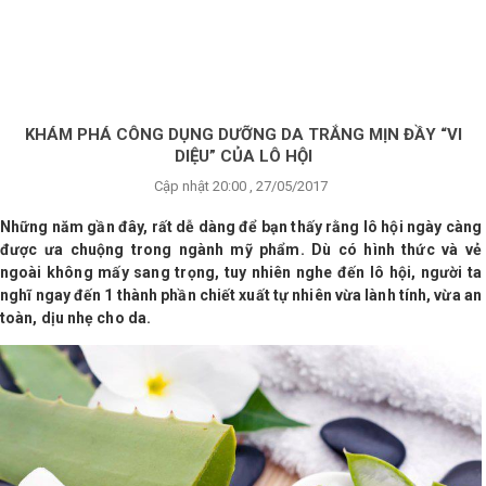
×
BRANDS
ANDS
FEATURED BRAND
KHÁM PHÁ CÔNG DỤNG DƯỠNG DA TRẮNG MỊN ĐẦY “VI
DIỆU” CỦA LÔ HỘI
HĂM
Cập nhật 20:00 , 27/05/2017
SÓC
DA
Những năm gần đây, rất dễ dàng để bạn thấy rằng lô hội ngày càng
được ưa chuộng trong ngành mỹ phẩm. Dù có hình thức và vẻ
ngoài không mấy sang trọng, tuy nhiên nghe đến lô hội, người ta
nghĩ ngay đến 1 thành phần chiết xuất tự nhiên vừa lành tính, vừa an
RANG
IỂM
toàn, dịu nhẹ cho da.
HĂM
SÓC
ODY