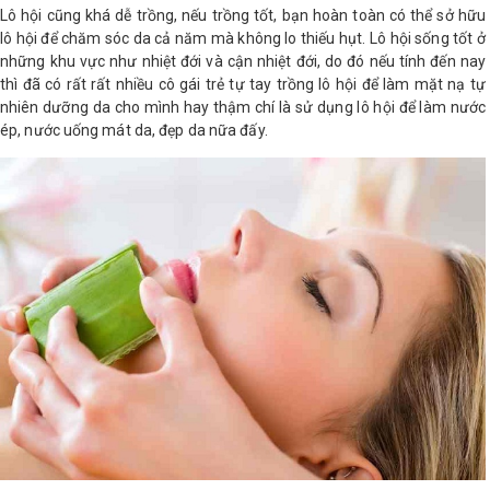
Lô hội cũng khá dễ trồng, nếu trồng tốt, bạn hoàn toàn có thể sở hữu
lô hội để chăm sóc da cả năm mà không lo thiếu hụt. Lô hội sống tốt ở
Shop All Brand A-
những khu vực như nhiệt đới và cận nhiệt đới, do đó nếu tính đến nay
Z
thì đã có rất rất nhiều cô gái trẻ tự tay trồng lô hội để làm mặt nạ tự
nhiên dưỡng da cho mình hay thậm chí là sử dụng lô hội để làm nước
ép, nước uống mát da, đẹp da nữa đấy.