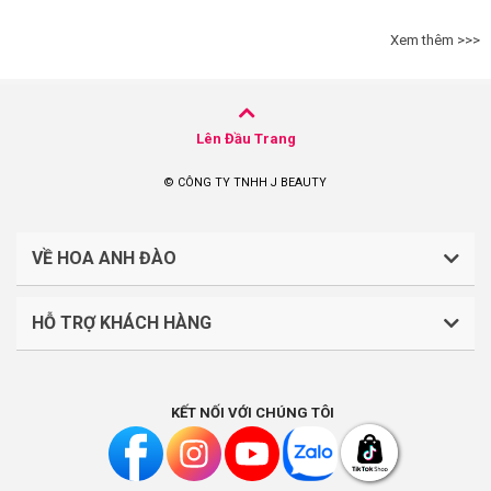
Xem thêm >>>
Lên Đầu Trang
© CÔNG TY TNHH J BEAUTY
VỀ HOA ANH ĐÀO
HỖ TRỢ KHÁCH HÀNG
CÔNG TY TNHH J BEAUTY
Quy định về thanh toán
Mã số thuế: 0316044765
KẾT NỐI VỚI CHÚNG TÔI
Chính sách vận chuyển, giao nhận
Liên hệ: (028).7303.9118
Chính sách đổi trả và hoàn tiền