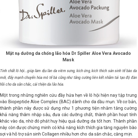
Mặt nạ dưỡng da chống lão hóa Dr Spiller Aloe Vera Avocado
Mask
Tinh chất lô hội...giúp làm dịu làn da viêm sưng, kích ứng, kích thích sản sinh tế bào da
mới, đẩy mạnh chuyển hóa mô tế bà cũng như tăng cường liên kết nhằm tái tạo độ đàn
hồi cho da săn chắc, cải thiện da lão hóa.
Một trong những nghiên cứu đầy hứa hẹn về lô hội hiện nay tập trung
vào Biopeptide Aloe Complex (BAC) dành cho da dầu mụn. Về cơ bản,
thành phần này được sử dụng như 1 phương tiện nhằm tăng cường
khả năng thâm nhập sâu, đưa các dưỡng chất, thành phần hoạt tính
khác vào da, nhờ đó phát huy hiệu quả dưỡng da tốt hơn. Thành phần
này còn được chứng minh có khả năng kích thích gia tăng nguyên bào
sợi và hỗ trợ sản sinh Collagen nhiều hơn cho da săn chắc, căng mịn.