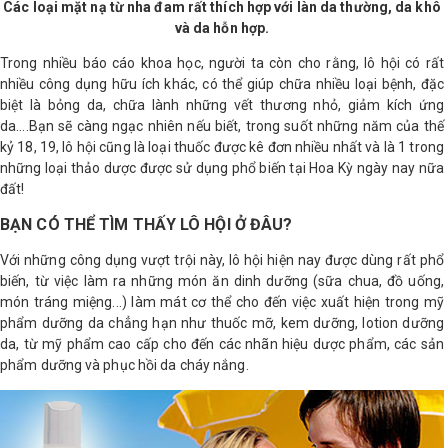
Các loại mặt nạ từ nha đam rất thích hợp với làn da thường, da khô
và da hỗn hợp.
Trong nhiều báo cáo khoa học, người ta còn cho rằng, lô hội có rất
nhiều công dụng hữu ích khác, có thể giúp chữa nhiều loại bệnh, đặc
biệt là bỏng da, chữa lành những vết thương nhỏ, giảm kích ứng
da....Bạn sẽ càng ngạc nhiên nếu biết, trong suốt những năm của thế
kỷ 18, 19, lô hội cũng là loại thuốc được kê đơn nhiều nhất và là 1 trong
những loại thảo dược được sử dụng phổ biến tại Hoa Kỳ ngày nay nữa
đất!
BẠN CÓ THỂ TÌM THẤY LÔ HỘI Ở ĐÂU?
Với những công dụng vượt trội này, lô hội hiện nay được dùng rất phổ
biến, từ việc làm ra những món ăn dinh dưỡng (sữa chua, đồ uống,
món tráng miệng...) làm mát cơ thể cho đến việc xuất hiện trong mỹ
phẩm dưỡng da chẳng hạn như thuốc mỡ, kem dưỡng, lotion dưỡng
da, từ mỹ phẩm cao cấp cho đến các nhãn hiệu dược phẩm, các sản
phẩm dưỡng và phục hồi da cháy nắng.