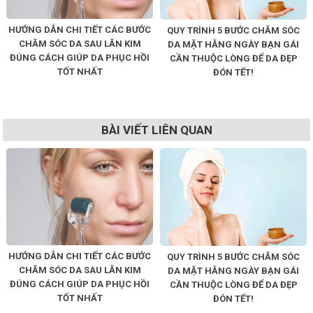
HƯỚNG DẪN CHI TIẾT CÁC BƯỚC
QUY TRÌNH 5 BƯỚC CHĂM SÓC
CHĂM SÓC DA SAU LĂN KIM
DA MẶT HẰNG NGÀY BẠN GÁI
ĐÚNG CÁCH GIÚP DA PHỤC HỒI
CẦN THUỘC LÒNG ĐỂ DA ĐẸP
TỐT NHẤT
ĐÓN TẾT!
BÀI VIẾT LIÊN QUAN
HƯỚNG DẪN CHI TIẾT CÁC BƯỚC
QUY TRÌNH 5 BƯỚC CHĂM SÓC
CHĂM SÓC DA SAU LĂN KIM
DA MẶT HẰNG NGÀY BẠN GÁI
ĐÚNG CÁCH GIÚP DA PHỤC HỒI
CẦN THUỘC LÒNG ĐỂ DA ĐẸP
TỐT NHẤT
ĐÓN TẾT!