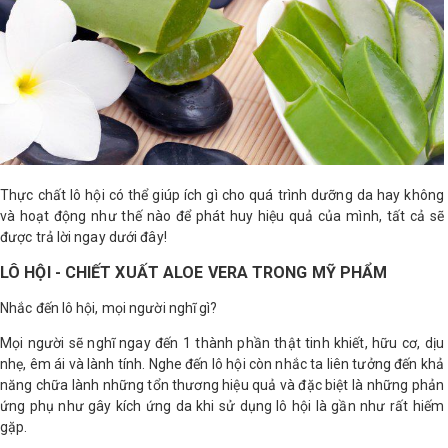
LOGS
IỚI
HIỆU
INIC
Thực chất lô hội có thể giúp ích gì cho quá trình dưỡng da hay không
 SPA
và hoạt động như thế nào để phát huy hiệu quả của mình, tất cả sẽ
được trả lời ngay dưới đây!
LÔ HỘI - CHIẾT XUẤT ALOE VERA TRONG MỸ PHẨM
Nhắc đến lô hội, mọi người nghĩ gì?
Mọi người sẽ nghĩ ngay đến 1 thành phần thật tinh khiết, hữu cơ, dịu
nhẹ, êm ái và lành tính. Nghe đến lô hội còn nhắc ta liên tưởng đến khả
năng chữa lành những tổn thương hiệu quả và đặc biệt là những phản
ứng phụ như gây kích ứng da khi sử dụng lô hội là gần như rất hiếm
gặp.