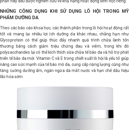
phần này đều được nghiên cứu về khả năng hoạt động sinh học riêng.
NHỮNG CÔNG DỤNG KHI SỬ DỤNG LÔ HỘI TRONG MỸ
PHẨM DƯỠNG DA
Theo các báo cáo khoa học, các thành phần trong lô hội hoạt động rất
tốt và mang lại nhiều lợi ích dưỡng da khác nhau, chẳng hạn như
Glycoprotein có thể giúp thúc đẩy nhanh quá trình chữa lành tổn
thương bằng cách giảm triệu chứng đau và viêm, trong khi đó
polysaccharides lại có thể kích thích sữa chữa tế bào da và hỗ trợ phát
triển tế bào da mới. Vitamin C và E trong chiết xuất lô hội là yếu tố giúp
nâng cao sức mạnh của tế bào mô da, cung cấp năng lượng cũng như
tăng cường dưỡng ẩm, ngăn ngừa da mất nước và hạn chế dấu hiệu
lão hóa sớm.