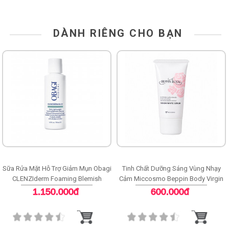
DÀNH RIÊNG CHO BẠN
Sữa Rửa Mặt Hỗ Trợ Giảm Mụn Obagi
Tinh Chất Dưỡng Sáng Vùng Nhạy
CLENZIderm Foaming Blemish
Cảm Miccosmo Beppin Body Virgin
Cleanser
White Serum
1.150.000đ
600.000đ