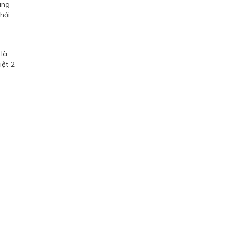
ụng
hỏi
 là
iệt 2