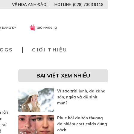
VỀ HOA ANH ĐÀO
HOTLINE: (028) 7303 9118
/ ĐĂNG KÝ
GIỎ HÀNG (0)
LOGS
GIỚI THIỆU
BÀI VIẾT XEM NHIỀU
Vì sao trời lạnh, da càng
sần, ngứa và dễ sinh
mụn?
01
 lẫn
Phục hồi da tổn thương
ẩm
do nhiễm corticoids đúng
ó sự
cách
ể
02