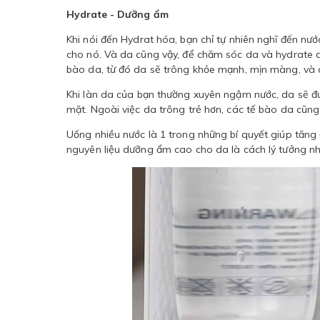
Hydrate - Dưỡng ẩm
Khi nói đến Hydrat hóa, bạn chỉ tự nhiên nghĩ đến nư
cho nó. Và da cũng vậy, để chăm sóc da và hydrate d
bào da, từ đó da sẽ trông khỏe mạnh, mịn màng, và c
Khi làn da của bạn thường xuyên ngậm nước, da sẽ đ
mặt. Ngoài việc da trông trẻ hơn, các tế bào da cũn
Uống nhiều nước là 1 trong những bí quyết giúp tăn
nguyên liệu dưỡng ẩm cao cho da là cách lý tưởng n