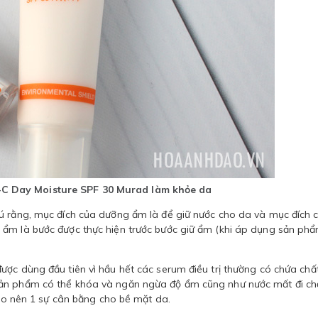
C Day Moisture SPF 30 Murad làm khỏe da​
ú rằng, mục đích của dưỡng ẩm là để giữ nước cho da và mục đích 
 ẩm là bước được thực hiện trước bước giữ ẩm (khi áp dụng sản ph
ược dùng đầu tiên vì hầu hết các serum điều trị thường có chứa chấ
sản phẩm có thể khóa và ngăn ngừa độ ẩm cũng như nước mất đi c
tạo nên 1 sự cân bằng cho bề mặt da.