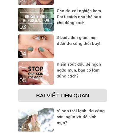
Cho da cai nghiện kem
Corticoids như thế nào
cho đúng cách
03
3 bước đơn giản, mụn
dưới da cũng thổi bay!
04
Kiểm soát dầu để ngăn
ngừa mụn, bạn có làm
đúng cách?
05
BÀI VIẾT LIÊN QUAN
Vì sao trời lạnh, da càng
sần, ngứa và dễ sinh
mụn?
01