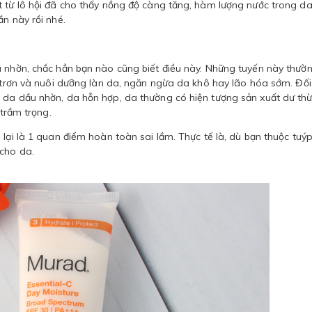
t từ lô hội đã cho thấy nồng độ càng tăng, hàm lượng nước trong d
n này rồi nhé.
ã nhờn, chắc hẳn bạn nào cũng biết điều này. Những tuyến này thườ
i trơn và nuôi dưỡng làn da, ngăn ngừa da khô hay lão hóa sớm. Đối
 da dầu nhờn, da hỗn hợp, da thường có hiện tượng sản xuất dư th
 trầm trọng.
 lại là 1 quan điểm hoàn toàn sai lầm. Thực tế là, dù bạn thuộc tuý
 cho da.