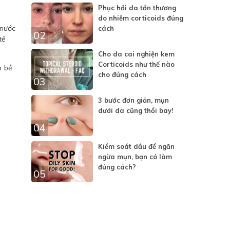
Phục hồi da tổn thương
do nhiễm corticoids đúng
 nước
cách
02
tế
Cho da cai nghiện kem
Corticoids như thế nào
n bề
cho đúng cách
03
3 bước đơn giản, mụn
dưới da cũng thổi bay!
04
Kiểm soát dầu để ngăn
ngừa mụn, bạn có làm
đúng cách?
05