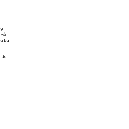
a
ng
 với
ừa bã
p da