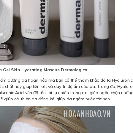
 Gel Skin Hydrating Masque Dermalogica
ẩm dưỡng da hoàn hảo mà bạn có thể tham khảo đó là Hyaluronic
c chất này giúp liên kết và duy trì độ ẩm của da. Trong đó, Hyaluro
luronic Acid vốn đã tồn tại tự nhiên trong da, giúp ngăn chặn nhữn
ẽ giúp cải thiện da đáng kể, giúp da ngậm nước tốt hơn.