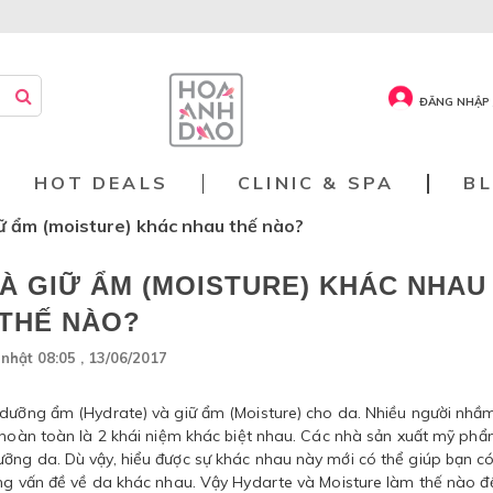
ĐĂNG NHẬP 
HOT DEALS
CLINIC & SPA
B
ữ ẩm (moisture) khác nhau thế nào?
À GIỮ ẨM (MOISTURE) KHÁC NHAU
THẾ NÀO?
nhật 08:05 , 13/06/2017
 dưỡng ẩm (Hydrate) và giữ ẩm (Moisture) cho da. Nhiều người nhầm
y hoàn toàn là 2 khái niệm khác biệt nhau. Các nhà sản xuất mỹ ph
ỡng da. Dù vậy, hiểu được sự khác nhau này mới có thể giúp bạn c
úng vấn đề về da khác nhau. Vậy Hydarte và Moisture làm thế nào đ