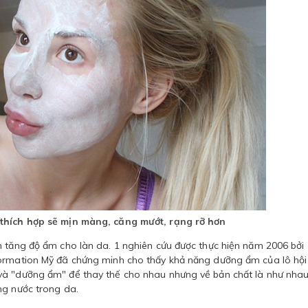
thích hợp sẽ mịn màng, căng mướt, rạng rỡ hơn
h tăng độ ẩm cho làn da. 1 nghiên cứu được thực hiện năm 2006 bởi
formation Mỹ đã chứng minh cho thấy khả năng dưỡng ẩm của lô hội
và "dưỡng ẩm" để thay thế cho nhau nhưng về bản chất là như nhau
ng nước trong da.