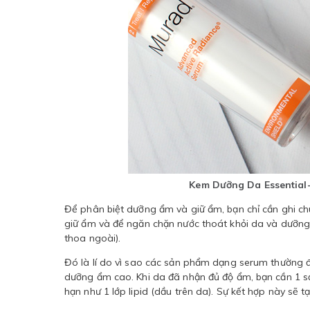
Kem Dưỡng Da Essential-
Để phân biệt dưỡng ẩm và giữ ẩm, bạn chỉ cần ghi ch
giữ ẩm và để ngăn chặn nước thoát khỏi da và dưỡng
thoa ngoài).
Đó là lí do vì sao các sản phẩm dạng serum thường đ
dưỡng ẩm cao. Khi da đã nhận đủ độ ẩm, bạn cần 1 
hạn như 1 lớp lipid (dầu trên da). Sự kết hợp này sẽ 