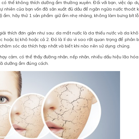
n có thể không thích dưỡng ẩm thường xuyên. Đối với bạn, việc áp d
 tự nhiên của bạn vốn đã sản xuất đủ dầu để ngăn ngừa nước thoát k
độ ẩm, hãy thử 1 sản phẩm giữ ẩm nhẹ nhàng, không làm bưng bít lỗ
.
iải thích đơn giản như sau: da mất nước là da thiếu nước và da khô
c hoặc bị khô hoặc cả 2. Đó là lí do vì sao rất quan trọng để phân b
 chăm sóc da thích hợp nhất và biết khi nào nên sử dụng chúng.
hạy cảm, có thể thấy đường nhăn, nếp nhăn, nhiều dấu hiệu lão hóa
 đã dưỡng ẩm đúng cách.