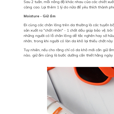
Sau 2 tuần, mỗi nồng độ khác nhau của các chiết xuấ
càng cao. Lại thêm 1 lý do nữa để yêu thích thành phầ
Moisture - Giữ ẩm
Đi cùng các chân lông trên da thường là các tuyến b
sản xuất ra "chất nhờn" - 1 chất dầu giúp bảo vệ, bô
những người có lỗ chân lông dễ tắc nghẽn hay sở hữu
nhờn, trong khi người có làn da khô lại thiếu chất này
Tuy nhiên, nếu cho rằng chỉ có da khô mới cần giữ ẩm
nào, giữ ẩm cũng là bước dưỡng cần thiết hằng ngày