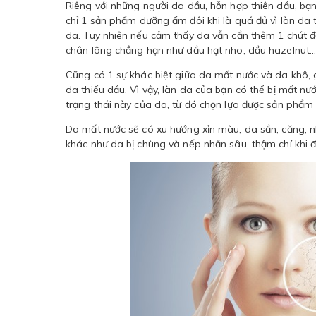
Riêng với những người da dầu, hỗn hợp thiên dầu, bạ
chỉ 1 sản phẩm dưỡng ẩm đôi khi là quá đủ vì làn da
da. Tuy nhiên nếu cảm thấy da vẫn cần thêm 1 chút 
chân lông chẳng hạn như dầu hạt nho, dầu hazelnut..
Cũng có 1 sự khác biệt giữa da mất nước và da khô, g
da thiếu dầu. Vì vậy, làn da của bạn có thể bị mất nướ
trạng thái này của da, từ đó chọn lựa được sản phẩm
Da mất nước sẽ có xu hướng xỉn màu, da sần, căng, n
khác như da bị chùng và nếp nhăn sâu, thậm chí khi