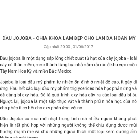
×
BRANDS
ANDS
FEATURED BRAND
DẦU JOJOBA - CHÌA KHÓA LÀM ĐẸP CHO LÀN DA HOÀN MỸ
Cập nhật 20:00 , 01/06/2017
HĂM
SÓC
Dầu jojoba là một dạng sáp lỏng chiết xuất từ hạt của cây jojoba - loài
DA
cây có thân mềm, mọc thành từng bụi nhỏ nằm rải rác ở khu vực miền
Tây Nam Hoa Kỳ và miền Bắc Mexico.
Jojoba là loại dầu mỹ phẩm tự nhiên ổn định ở nhiệt độ cao, ít gây dị
RANG
ứng. Hầu hết các loại dầu mỹ phẩm triglycerides hóa học phản ứng và
IỂM
dễ dàng bị oxy hóa. Đó là quá trình oxy hóa gây ra các loại dầu bị ôi.
Ngược lại, jojoba là một sáp thực vật và thành phần hóa học của nó
cho phép ít cơ hội cho oxy phản ứng với nó.
HĂM
SÓC
Dầu Jojoba có mùi mờ nhạt trung tính mà nhiều người không phát
ODY
hiện là rất phù hợp với những người không thể chịu đựng được mùi
hương mạnh mẽ và cho những người thích một loại kem dưỡng ẩm