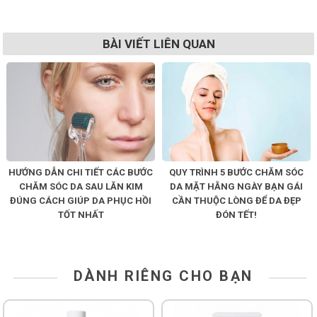
BÀI VIẾT LIÊN QUAN
HƯỚNG DẪN CHI TIẾT CÁC BƯỚC
QUY TRÌNH 5 BƯỚC CHĂM SÓC
CHĂM SÓC DA SAU LĂN KIM
DA MẶT HẰNG NGÀY BẠN GÁI
ĐÚNG CÁCH GIÚP DA PHỤC HỒI
CẦN THUỘC LÒNG ĐỂ DA ĐẸP
TỐT NHẤT
ĐÓN TẾT!
DÀNH RIÊNG CHO BẠN