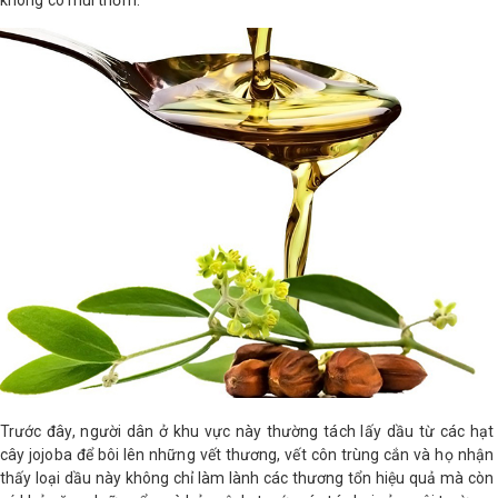
không có mùi thơm.
LOGS
IỚI
HIỆU
INIC
 SPA
Trước đây, người dân ở khu vực này thường tách lấy dầu từ các hạt
cây jojoba để bôi lên những vết thương, vết côn trùng cắn và họ nhận
thấy loại dầu này không chỉ làm lành các thương tổn hiệu quả mà còn