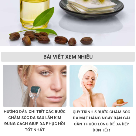
BÀI VIẾT XEM NHIỀU
HƯỚNG DẪN CHI TIẾT CÁC BƯỚC
QUY TRÌNH 5 BƯỚC CHĂM SÓC
CHĂM SÓC DA SAU LĂN KIM
DA MẶT HẰNG NGÀY BẠN GÁI
ĐÚNG CÁCH GIÚP DA PHỤC HỒI
CẦN THUỘC LÒNG ĐỂ DA ĐẸP
TỐT NHẤT
ĐÓN TẾT!