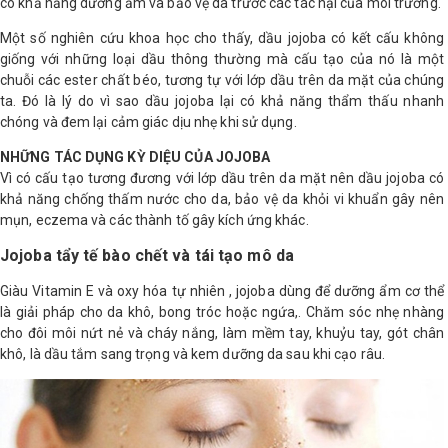
có khả năng dưỡng ẩm và bảo vệ da trước các tác hại của môi trường.
Shop All Brand A-
Một số nghiên cứu khoa học cho thấy, dầu jojoba có kết cấu không
Z
giống với những loại dầu thông thường mà cấu tạo của nó là một
chuỗi các ester chất béo, tương tự với lớp dầu trên da mặt của chúng
ta. Đó là lý do vì sao dầu jojoba lại có khả năng thẩm thấu nhanh
chóng và đem lại cảm giác dịu nhẹ khi sử dụng.
NHỮNG TÁC DỤNG KỲ DIỆU CỦA JOJOBA
Vì có cấu tạo tương đương với lớp dầu trên da mặt nên dầu jojoba có
khả năng chống thấm nước cho da, bảo vệ da khỏi vi khuẩn gây nên
mụn, eczema và các thành tố gây kích ứng khác.
Jojoba tẩy tế bào chết và tái tạo mô da
Giàu Vitamin E và oxy hóa tự nhiên , jojoba dùng để dưỡng ẩm cơ thể
là giải pháp cho da khô, bong tróc hoặc ngứa,. Chăm sóc nhẹ nhàng
cho đôi môi nứt nẻ và cháy nắng, làm mềm tay, khuỷu tay, gót chân
khô, là dầu tắm sang trọng và kem dưỡng da sau khi cạo râu.