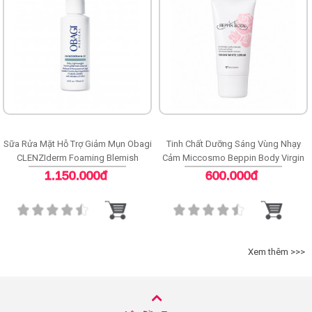
Sữa Rửa Mặt Hỗ Trợ Giảm Mụn Obagi
Tinh Chất Dưỡng Sáng Vùng Nhạy
CLENZIderm Foaming Blemish
Cảm Miccosmo Beppin Body Virgin
Cleanser
White Serum
1.150.000đ
600.000đ
Xem thêm >>>